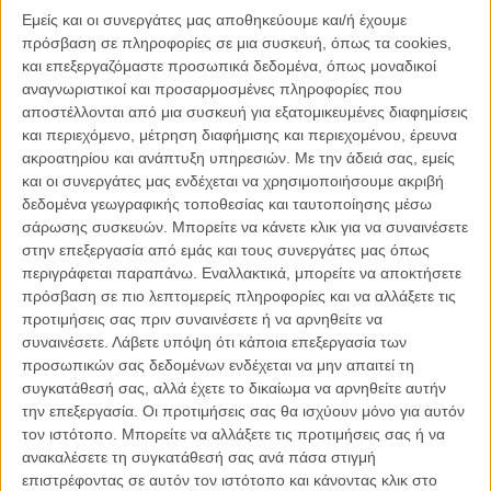
εξολοκλήρου κατάργησης του Κέντρου από το Υπουργείο Ψηφιακής
Εμείς και οι συνεργάτες μας αποθηκεύουμε και/ή έχουμε
Πολιτικής, Τηλεπικοινωνιών και Ενημέρωσης με αφορμή το νόμο
πρόσβαση σε πληροφορίες σε μια συσκευή, όπως τα cookies,
περί ενίσχυσης ιδιωτικών επενδύσεων στον οπτικοακουστικό τομέα.
και επεξεργαζόμαστε προσωπικά δεδομένα, όπως μοναδικοί
αναγνωριστικοί και προσαρμοσμένες πληροφορίες που
Την τελευταία εβδομάδα, ο θόρυβος μεγάλωσε με την
παρέμβαση
αποστέλλονται από μια συσκευή για εξατομικευμένες διαφημίσεις
της Ελληνικής Ακαδημίας Κινηματογράφου
και με την
«απάντηση»
και περιεχόμενο, μέτρηση διαφήμισης και περιεχομένου, έρευνα
του Υπουργείου Πολιτισμού που ανακοίνωσε έκτακτη επιχορήγηση
ακροατηρίου και ανάπτυξη υπηρεσιών.
Με την άδειά σας, εμείς
2 εκατομμυρίων ευρώ
για τον προϋπολογισμό του Κέντρο για το
και οι συνεργάτες μας ενδέχεται να χρησιμοποιήσουμε ακριβή
2017.
δεδομένα γεωγραφικής τοποθεσίας και ταυτοποίησης μέσω
σάρωσης συσκευών. Μπορείτε να κάνετε κλικ για να συναινέσετε
Διαβάστε αναλυτικά
:
Το κείμενο που έκανε τη διαφορά στα
στην επεξεργασία από εμάς και τους συνεργάτες μας όπως
Βραβεία της ΕΑΚ (και τι τρέχει με το Ελληνικό Κέντρο
περιγράφεται παραπάνω. Εναλλακτικά, μπορείτε να αποκτήσετε
Κινηματογράφου;)
πρόσβαση σε πιο λεπτομερείς πληροφορίες και να αλλάξετε τις
προτιμήσεις σας πριν συναινέσετε ή να αρνηθείτε να
Δημοσιεύματα όπως
αυτό της Ευάννας Βενάρδου στο enetpress.gr
συναινέσετε.
Λάβετε υπόψη ότι κάποια επεξεργασία των
και
αυτό του Γιάννη Ζουμπουλάκη στο tovima.gr
ανοίγουν ένα νέο
προσωπικών σας δεδομένων ενδέχεται να μην απαιτεί τη
κύκλο φημών γύρω από το Ελληνικό Κέντρο Κινηματογράφου
συγκατάθεσή σας, αλλά έχετε το δικαίωμα να αρνηθείτε αυτήν
καθώς μιλούν για την παραίτηση του Προέδρου του Διοικητικού
την επεξεργασία. Οι προτιμήσεις σας θα ισχύουν μόνο για αυτόν
Συμβουλίου Ιωάννη Λεοντάρη και των μελών Τίμωνα Κουλμάση και
τον ιστότοπο. Μπορείτε να αλλάξετε τις προτιμήσεις σας ή να
Θανάση Σκρούμπελου.
ανακαλέσετε τη συγκατάθεσή σας ανά πάσα στιγμή
επιστρέφοντας σε αυτόν τον ιστότοπο και κάνοντας κλικ στο
Το Flix μίλησε με την Γενική Διευθύντρια του Ελληνικού Κέντρου