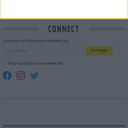
Spider-Man: Καινούργια Μέρα
30 ΜΑΡ
CONNECT
Εγγράψου στο εβδομαδιαίο newsletter μας.
ΕΓΓΡΑΦΗ
Θέλω να λαμβάνω τα newsletter σας.