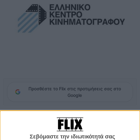
Προσθέστε το Flix στις προτιμήσεις σας στο
Google
Ο θόρυβος γύρω από το Ελληνικό Κέντρο Κινηματογράφου κρατάει
εδω και καιρό, με κύριους πυλώνες την είδηση της καταγγελίας από
πλευράς του Διοικητικού Συμβουλίου της Γενικής Διευθύντριας
Ηλέκτρας Βενάκη στο Υπουργείο Πολιτισμού και τη μεθόδευση της
Σεβόμαστε την ιδιωτικότητά σας