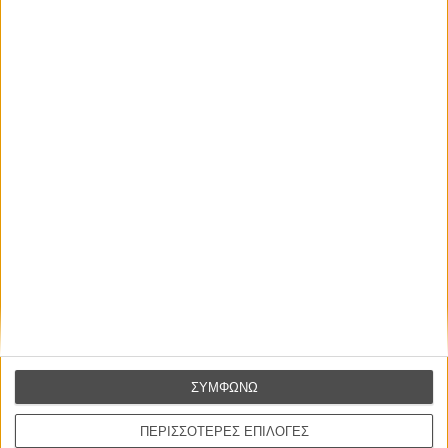
Η επιτυχία είναι υπερτιμημένη. Δεν σε κάνει
καλύτερο, δεν σε πάει πουθενά η επιτυχία. Είναι
απλώς ένα ωραίο, ανεβαστικό, επιφανειακό
συναίσθημα.»
Βιμ Βέντερς
Συνέντευξη
ΝΕΕΣ ΤΑΙΝΙΕΣ
O Ταξιτζής
ΣΥΜΦΩΝΩ
Taxi Driver
του Μάρτιν Σκορσέζε
ΠΕΡΙΣΣΟΤΕΡΕΣ ΕΠΙΛΟΓΕΣ