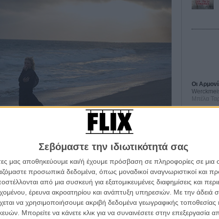
Οι Αρμονί
Werckmei
Μπέλα Τα
Μια Θέση 
A Place in
Τζορτζ Στί
Σεβόμαστε την ιδιωτικότητά σας
Οδύσσεια
The Odys
άτες μας αποθηκεύουμε και/ή έχουμε πρόσβαση σε πληροφορίες σε μια
Κρίστοφε
ργαζόμαστε προσωπικά δεδομένα, όπως μοναδικοί αναγνωριστικοί και 
Ψηλά Τακ
στέλλονται από μια συσκευή για εξατομικευμένες διαφημίσεις και περ
Tacones l
του «Knight of Cups» (εκτός του Κρίστιαν Μπέιλ)
εχομένου, έρευνα ακροατηρίου και ανάπτυξη υπηρεσιών.
Με την άδειά σα
Πέδρο Αλ
οσύνη που εμπνέει ο Τέρενς Μάλικ και για τους ρόλους
χεται να χρησιμοποιήσουμε ακριβή δεδομένα γεωγραφικής τοποθεσίας 
άφησε ανάμεικτα συναισθήματα μετά την παγκόσμια
ών. Μπορείτε να κάνετε κλικ για να συναινέσετε στην επεξεργασία απ
Ο Παραχα