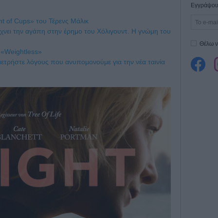
Εγγράψου 
t of Cups» του Τέρενς Μάλικ
άχνει την αγάπη στην έρημο του Χόλιγουντ. Η γνώμη του
Θέλω ν
ι «Weightless»
αι μετρήστε λόγους που ανυπομονούμε για την νέα ταινία