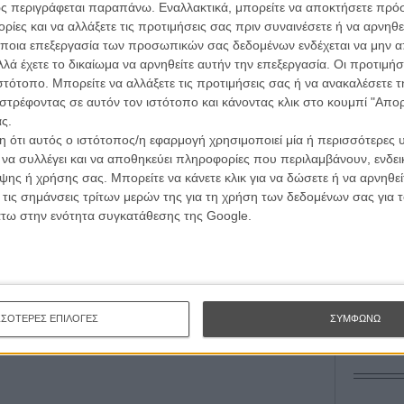
L’ Affaire
ολίνου, αλλά αυτό δεν αλλάζει το γεγονός πως
ς περιγράφεται παραπάνω. Εναλλακτικά, μπορείτε να αποκτήσετε πρό
Ζαν-Πολ 
ία ενός ακριβοθώρητου δημιουργού.
ίες και να αλλάξετε τις προτιμήσεις σας πριν συναινέσετε ή να αρνηθεί
ποια επεξεργασία των προσωπικών σας δεδομένων ενδέχεται να μην απ
λά έχετε το δικαίωμα να αρνηθείτε αυτήν την επεξεργασία. Οι προτιμήσ
ιστότοπο. Μπορείτε να αλλάξετε τις προτιμήσεις σας ή να ανακαλέσετε
στρέφοντας σε αυτόν τον ιστότοπο και κάνοντας κλικ στο κουμπί "Απ
ς.
Οδύσ
 ότι αυτός ο ιστότοπος/η εφαρμογή χρησιμοποιεί μία ή περισσότερες 
ι να συλλέγει και να αποθηκεύει πληροφορίες που περιλαμβάνουν, ενδεικ
Save
ης ή χρήσης σας. Μπορείτε να κάνετε κλικ για να δώσετε ή να αρνηθε
Καμπ
 τις σημάνσεις τρίτων μερών της για τη χρήση των δεδομένων σας για
Ο Τζ
άτω στην ενότητα συγκατάθεσης της Google.
διαπ
10 κ
τον 
Spid
ΣΣΟΤΕΡΕΣ ΕΠΙΛΟΓΕΣ
ΣΥΜΦΩΝΩ