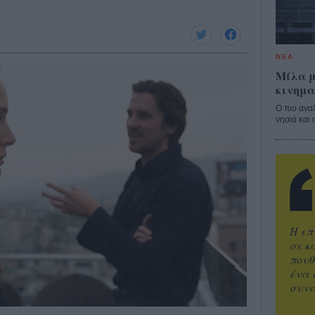
ΝΕΑ
Μίλα μ
κινημα
Ο πιο ανα
νησιά και 
Η επ
σε κ
πουθ
ένα 
συνα