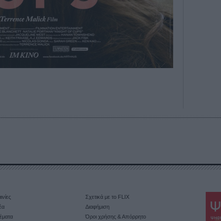
ινίες
Σχετικά με το FLIX
έα
Διαφήμιση
έματα
Όροι χρήσης & Απόρρητο