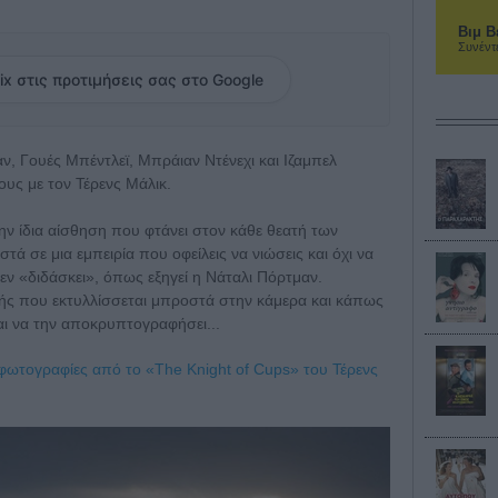
Βιμ Β
Συνέντ
ix στις προτιμήσεις σας στο Google
ν, Γουές Μπέντλεϊ, Μπράιαν Ντένεχι και Ιζαμπελ
ους με τον Τέρενς Μάλικ.
 την ίδια αίσθηση που φτάνει στον κάθε θεατή των
ά σε μια εμπειρία που οφείλεις να νιώσεις και όχι να
δεν «διδάσκει», όπως εξηγεί η Νάταλι Πόρτμαν.
ωής που εκτυλλίσσεται μπροστά στην κάμερα και κάπως
ται να την αποκρυπτογραφήσει...
 φωτογραφίες από το «The Knight of Cups» του Τέρενς