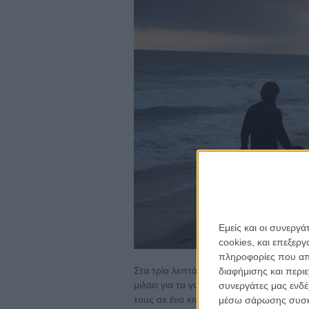
Εμείς και οι συνεργ
cookies, και επεξε
πληροφορίες που απο
Στα τρία λεπτά που ακολουθούν το καστ 
διαφήμισης και περι
μιλάει για τα γυρίσματα, για την εμπιστ
συνεργάτες μας ενδέ
τους σε ένα κινηματογραφικό τριπ που 
μέσω σάρωσης συσκευ