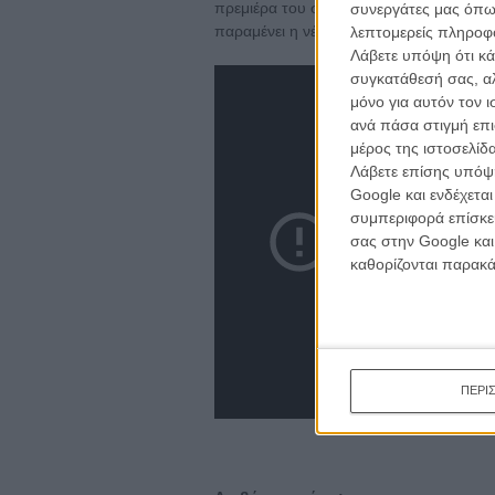
πρεμιέρα του στο περσινό Φεστιβάλ Βερ
συνεργάτες μας όπω
παραμένει η νέα πολυαναμενόμενη ταιν
λεπτομερείς πληροφορ
Λάβετε υπόψη ότι κά
συγκατάθεσή σας, αλ
μόνο για αυτόν τον 
ανά πάσα στιγμή επι
μέρος της ιστοσελίδα
Λάβετε επίσης υπόψη
Google και ενδέχετα
συμπεριφορά επίσκεψ
σας στην Google και
καθορίζονται παρακ
ΠΕΡΙ