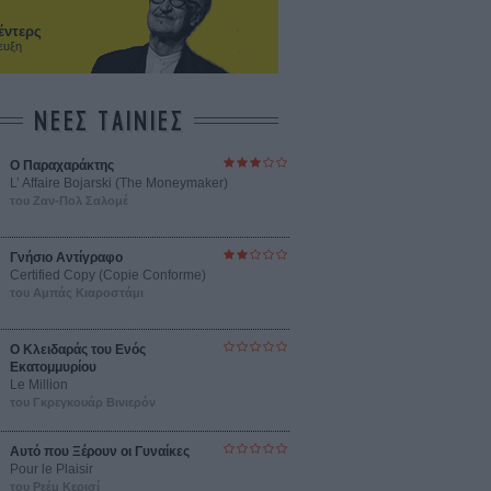
έντερς
ευξη
ΝΕΕΣ ΤΑΙΝΙΕΣ
Ο Παραχαράκτης
L’ Affaire Bojarski (The Moneymaker)
του Ζαν-Πολ Σαλομέ
Γνήσιο Αντίγραφο
Certified Copy (Copie Conforme)
του Αμπάς Κιαροστάμι
Ο Κλειδαράς του Ενός
Εκατομμυρίου
Le Million
του Γκρεγκουάρ Βινιερόν
Αυτό που Ξέρουν οι Γυναίκες
Pour le Plaisir
του Ρεέμ Κερισί