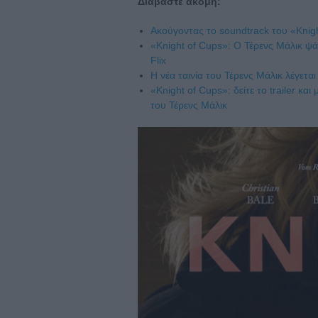
Διαβάστε ακόμη:
Ακούγοντας το soundtrack του «Knigh
«Knight of Cups»: Ο Τέρενς Μάλικ ψ
Flix
H νέα ταινία του Τέρενς Μάλικ λέγετα
«Knight of Cups»: δείτε το trailer κ
του Τέρενς Μάλικ