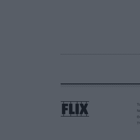
Τα
Ν
Θ
T