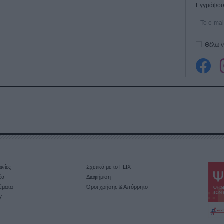
Εγγράψου 
Θέλω ν
ινίες
Σχετικά με το FLIX
έα
Διαφήμιση
έματα
Όροι χρήσης & Απόρρητο
V