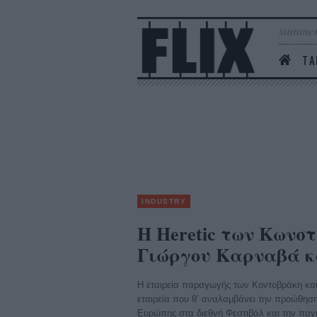
summer
ΤΑ
INDUSTRY
Η Heretic των Κωνσ
Γιώργου Καρναβά κο
Η εταιρεία παραγωγής των Κοντοβράκη και 
εταιρεία που θ’ αναλαμβάνει την προώθηση
Ευρώπης στα διεθνή Φεστιβάλ και την παγ