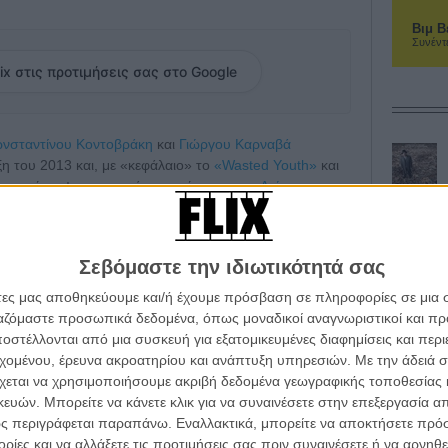
Βιμ Β
Συνέντ
ix στις προτιμήσεις σας στο Google
νσταντίνου Κοντοβράκη
και
Γιώργου Καρναβά
ξη του 2013 και, με «κεφάλαιο» το
«Wasted Youth»
και
ύ»
, υπέγραψε τη χρονιά που πέρασε την
«Αιώνια
 Ελίνας Ψύκου και το
«Να Κάθεσαι και να Κοιτάς»
του
 projects στα σκαριά. Τώρα η Heretic αποφασίζει ν’
τητά της, τη
Heretic Outreach
, μια πρωτοβουλία που
Σεβόμαστε την ιδιωτικότητά σας
ίες και ταλαντούχους δημιουργούς της Νοτιοανατολικής
όλοιπο κόσμο.
άτες μας αποθηκεύουμε και/ή έχουμε πρόσβαση σε πληροφορίες σε μια
ργαζόμαστε προσωπικά δεδομένα, όπως μοναδικοί αναγνωριστικοί και 
ήσεις ταινιών της Ελλάδας και των γειτονικών χωρών,
στέλλονται από μια συσκευή για εξατομικευμένες διαφημίσεις και περ
αι την εναλλακτική διανομή. Είναι η πρώτη εταιρεία
εχομένου, έρευνα ακροατηρίου και ανάπτυξη υπηρεσιών.
Με την άδειά σα
φικό άξονα, που καλύπτει τις ανάγκες των χωρών της
χεται να χρησιμοποιήσουμε ακριβή δεδομένα γεωγραφικής τοποθεσίας 
ι στη δράση της από τις ίδιες τις ανάγκες της τοπικής
ών. Μπορείτε να κάνετε κλικ για να συναινέσετε στην επεξεργασία απ
ο ότι το σινεμά της ευρύτερης περιοχής μας έχει
ς περιγράφεται παραπάνω. Εναλλακτικά, μπορείτε να αποκτήσετε πρό
ι να την αξιοποιήσει σωστά.
ίες και να αλλάξετε τις προτιμήσεις σας πριν συναινέσετε ή να αρνηθεί