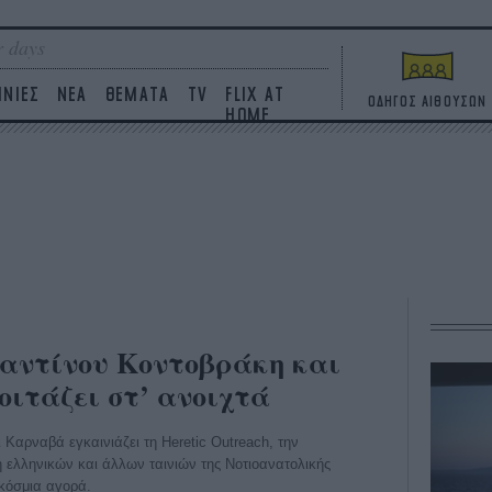
 days
ΙΝΙΕΣ
ΝΕΑ
ΘΕΜΑΤΑ
TV
FLIX AT
ΟΔΗΓΟΣ ΑΙΘΟΥΣΩΝ
HOME
ταντίνου Κοντοβράκη και
ιτάζει στ’ ανοιχτά
Καρναβά εγκαινιάζει τη Heretic Outreach, την
 ελληνικών και άλλων ταινιών της Νοτιοανατολικής
κόσμια αγορά.