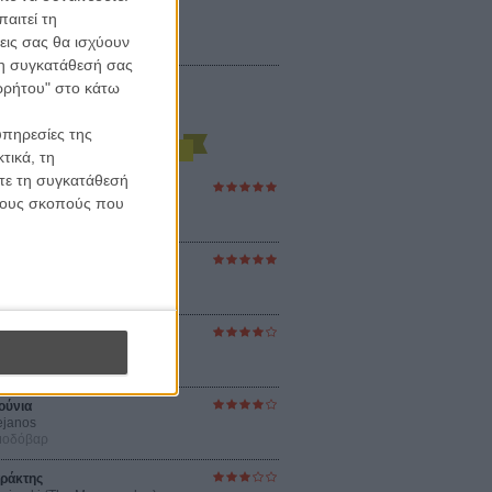
αιτεί τη
εις σας θα ισχύουν
 τη συγκατάθεσή σας
ορρήτου" στο κάτω
υπηρεσίες της
τικά, τη
ίτε τη συγκατάθεσή
ες Βερκμάιστερ
 τους σκοπούς που
ster Harmonies
ρ
στον Ηλιο
 the Sun
βενς
sey
ρ Νόλαν
ούνια
ejanos
μοδόβαρ
ράκτης