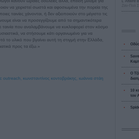
γοί κάνουν ωραίες δουλειές αλλά, επειδή μιλάμε για
L’ Affaire
Ζαν-Πολ 
ποιον να χειριστεί σωστά και αφοσιωμένα την πορεία της
οιες ταινίες χάνονται, ή δεν αξιοποιούν στο μέγιστο τις
νουμε είναι να προσεγγίζουμε από τα σημαντικότερα
άθε ταινία που αναλαμβάνουμε να κυκλοφορεί στον κόσμο
ουσιαστικά, να στήσουμε κάτι οργανωμένο για να
 το υλικό που βγαίνει αυτή τη στιγμή στην Ελλάδα,
Οδύσ
ματικά προς τα έξω.»
Save
Καμπ
Ο Τζ
ic outreach,
κωνσταντίνος κοντοβράκης,
ιωάννα στάη
διαπ
10 κ
τον 
Spid