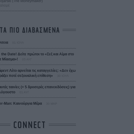
 Bojarski (The Moneymaker)
Σαλομέ
ΤΑ ΠΙΟ ΔΙΑΒΑΣΜΕΝΑ
σεια
01 ΙΟΥΛ
 the Date! Δείτε πρώτοι το «Σεξ και Αίμα στο
 Μίασμα»!
05 ΑΥΓ
άρεντ Λέτο αρνείται τις καταγγελίες: «Δεν έχω
ράξει ποτέ σεξουαλική επίθεση»
30 ΙΟΥΛ
αυτές ταινίες (+ 5 δροσερές επανεκδόσεις) για
Αύγουστο
01 ΑΥΓ
er-Man: Καινούργια Μέρα
30 ΜΑΡ
CONNECT