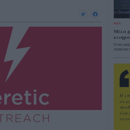
ΝΕΑ
Μίλα μ
κινημα
Ο πιο ανα
νησιά και 
Η επ
σε κ
πουθ
ένα 
συνα