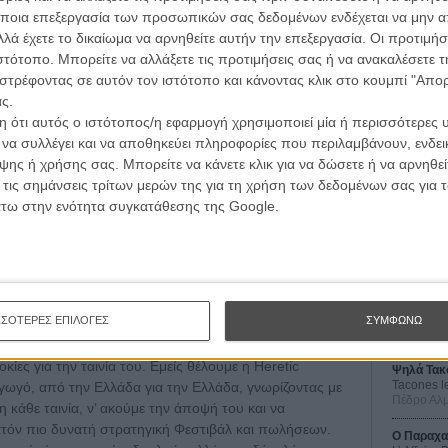
ποια επεξεργασία των προσωπικών σας δεδομένων ενδέχεται να μην απ
νσταντίνος Κοντοβράκης συνεργάζονται σ’ αυτήν τους
λά έχετε το δικαίωμα να αρνηθείτε αυτήν την επεξεργασία. Οι προτιμήσ
ως Υπεύθυνη Φεστιβάλ και Πωλήσεων, η οποία φέρνει
ιστότοπο. Μπορείτε να αλλάξετε τις προτιμήσεις σας ή να ανακαλέσετε
ία με τη γαλλική
Eye on Films
, όπου διαχειρίστηκε με
στρέφοντας σε αυτόν τον ιστότοπο και κάνοντας κλικ στο κουμπί "Απ
ση τους με τα Φεστιβάλ και τις διεθνείς αγορές, από το
ς.
Your Smiling Faces» του Ντάνιελ Καρμπόουν
.
 ότι αυτός ο ιστότοπος/η εφαρμογή χρησιμοποιεί μία ή περισσότερες 
ι να συλλέγει και να αποθηκεύει πληροφορίες που περιλαμβάνουν, ενδεικ
ιτονικές της χώρες μοιράζονται την έμπνευση και το
ης ή χρήσης σας. Μπορείτε να κάνετε κλικ για να δώσετε ή να αρνηθε
Οι Αρμονί
ς της πλευράς της Ευρώπης στην παγκόσμια
 τις σημάνσεις τρίτων μερών της για τη χρήση των δεδομένων σας για
Werckmei
treach θα μεταχειριστεί projects από την Ελλάδα, τη
Μπέλα Τα
άτω στην ενότητα συγκατάθεσης της Google.
Κροατία, το Μαυροβούνιο, τη Βοσνία Ερζεγοβίνη, το
Μια Θέση 
λβανία, την Τουρκία και την Κύπρο και τις σχέσεις
A Place in
κλωμα, την κινηματογραφική και την εναλλακτική
Τζορτζ Στί
Οδύσσεια
The Odys
ΣΣΟΤΕΡΕΣ ΕΠΙΛΟΓΕΣ
ΣΥΜΦΩΝΩ
γεί τις προθέσεις της Heretic Outreach για την
Κρίστοφε
«Είναι λογικό κάθε Ελληνας σκηνοθέτης και
ες για την ταινία του. Εμείς θέλουμε η Heretic
Ψηλά Τακ
Tacones l
γωγό, από την Ελλάδα για την Ελλάδα, γνωρίζοντας με
Πέδρο Αλ
η κάθε ταινία, ν’ ακούμε την άποψή του και να
ατόν πιο δυνατή στρατηγική Φεστιβάλ και πωλήσεων.
Ο Παραχα