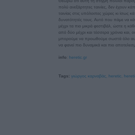
Θεωρώ ότι αυτή τη στιγμή πολλοί παραγω
πολύ ανεξάρτητες ταινίες, δεν έχουν κά
ταινίας στις υπόλοιπες χώρες κι ίσως κάπ
δυνατότητές τους. Αυτό που πάμε να κά
μέχρι τα πιο μικρά φεστιβάλ, ώστε η κ
από δύο μέχρι και τέσσερα χρόνια και, 
μπορούμε να προωθούμε σωστά όλο αυτό
να φανεί πιο δυναμικά και πιο αποτελεσ
info
:
heretic.gr
Tags:
γιώργος καρναβάς,
heretic,
heret