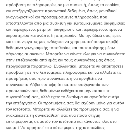
Ο Χένρι Καβίλ, ο «Superman» δηλαδή, θέλησε να προμοτάρει και
πρόσβαση σε πληροφορίες σε μια συσκευή, όπως τα cookies,
την ταινία αλλά και 3 φιλανθρωπικές οργανώσεις και δέχθηκε να
και επεξεργαζόμαστε προσωπικά δεδομένα, όπως μοναδικοί
εμφανιστεί σ' ένα βίντεο όπου ρωτάει τα παιδιά για το ποιος έχει
αναγνωριστικοί και προσαρμοσμένες πληροφορίες που
υπεροχή: ο Batman ή ο Superman;
αποστέλλονται από μια συσκευή για εξατομικευμένες διαφημίσεις
και περιεχόμενο, μέτρηση διαφήμισης και περιεχομένου, έρευνα
Δείτε επίσης:
Αυτό είναι το τελευταίο τρέιλερ που θα δούμε ποτέ
ακροατηρίου και ανάπτυξη υπηρεσιών.
Με την άδειά σας, εμείς
από το «Batman v Superman: Dawn of Justice»
και οι συνεργάτες μας ενδέχεται να χρησιμοποιήσουμε ακριβή
δεδομένα γεωγραφικής τοποθεσίας και ταυτοποίησης μέσω
Τα αποτελέσματα είναι ανεμενόμενα, όταν ρωτάς παιδιά: ωμή
σάρωσης συσκευών. Μπορείτε να κάνετε κλικ για να συναινέσετε
ειλικρίνεια, απαντήσεις που δεν σου αρέσουν πάντα, αλλά κι
στην επεξεργασία από εμάς και τους συνεργάτες μας όπως
ανατροπές («προτιμάω τους κακούς των comics»).
περιγράφεται παραπάνω. Εναλλακτικά, μπορείτε να αποκτήσετε
πρόσβαση σε πιο λεπτομερείς πληροφορίες και να αλλάξετε τις
Δείτε το βίντεο, γελάστε, και πληροφορηθείτε για το πώς μπορείτε
προτιμήσεις σας πριν συναινέσετε ή να αρνηθείτε να
να βοηθήσετε τις φιλανθρωπικές αυτές δραστηριότητες
συναινέσετε.
Λάβετε υπόψη ότι κάποια επεξεργασία των
συμμετέχοντας σε διαγωνισμούς που θα σας φέρουν δώρα όπως
προσωπικών σας δεδομένων ενδέχεται να μην απαιτεί τη
να συναντήσετε τους πρωταγωνιστές, να πάτε στην επίσημη
συγκατάθεσή σας, αλλά έχετε το δικαίωμα να αρνηθείτε αυτήν
πρεμιέρα ή για φαγητό με τον Τζέσι Αϊζενμπεργκ και να κερδίσετε μία
την επεξεργασία. Οι προτιμήσεις σας θα ισχύουν μόνο για αυτόν
κανονική στολή Batman!
τον ιστότοπο. Μπορείτε να αλλάξετε τις προτιμήσεις σας ή να
ανακαλέσετε τη συγκατάθεσή σας ανά πάσα στιγμή
επιστρέφοντας σε αυτόν τον ιστότοπο και κάνοντας κλικ στο
κουμπί "Απορρήτου" στο κάτω μέρος της ιστοσελίδας.