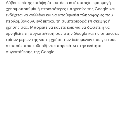
Λάβετε επίσης υπόψη ότι αυτός ο ιστότοπος/η εφαρμογή
χρησιμοποιεί μία ή περισσότερες υπηρεσίες της Google και
ενδέχεται να συλλέγει και να αποθηκεύει πληροφορίες που
περιλαμβάνουν, ενδεικτικά, τη συμπεριφορά επίσκεψης ή
χρήσης σας. Μπορείτε να κάνετε κλικ για να δώσετε ή να
αρνηθείτε τη συγκατάθεσή σας στην Google και τις σημάνσεις
τρίτων μερών της για τη χρήση των δεδομένων σας για τους
σκοπούς που καθορίζονται παρακάτω στην ενότητα
συγκατάθεσης της Google.
.
Διαβάστε και δείτε ακόμη
:
«Αν ήθελα θα ήσουν ήδη νεκρός»: Ο κακός χαμός στο νέο
τρέιλερ του «Batman v Superman: Dawn of Justice»
Το «Batman v Superman» ακατάλληλο λόγω... ολίγου
αισθησιασμού;