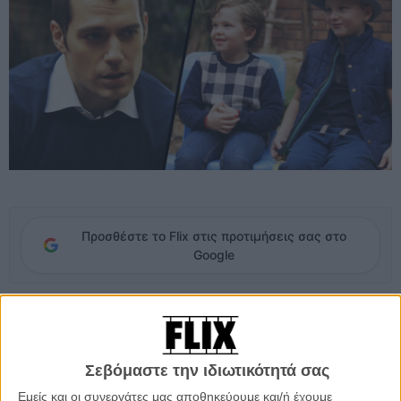
Προσθέστε το Flix στις προτιμήσεις σας στο
Google
Mε το «Batman v Superman: Dawn of Justice» να κάνει πρεμιέρα σε
έναν περίπου μήνα στην Αμερική (25η Μαρτίου), οι πρωταγωνιστές
του εμφανίζονται καθημερινά για να χτίσουν την κινηματογραφική
προσμονή.
Σεβόμαστε την ιδιωτικότητά σας
Εμείς και οι συνεργάτες μας αποθηκεύουμε και/ή έχουμε