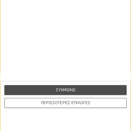
απλώς ένα ωραίο, ανεβαστικό, επιφανειακό
συναίσθημα.»
Βιμ Βέντερς
Συνέντευξη
ΝΕΕΣ ΤΑΙΝΙΕΣ
O Ταξιτζής
Taxi Driver
του Μάρτιν Σκορσέζε
Spider-Man: Καινούργια Μέρα
ΣΥΜΦΩΝΩ
Spider-Man: Brand New Day
του Ντέστιν Ντάνιελ Κρέτον
ΠΕΡΙΣΣΟΤΕΡΕΣ ΕΠΙΛΟΓΕΣ
Ψηλά Τακούνια
Tacones lejanos
του Πέδρο Αλμοδόβαρ