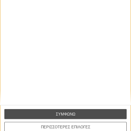
ΝΕΑ
Μίλα μου για καλοκαιρινά φεστιβάλ κινηματογράφου
στην Ελλάδα
Ο πιο αναλυτικός οδηγός των καλοκαιρινών φεστιβάλ σε νησιά και ηπειρωτική
Ελλάδα είναι εδώ
ΣΥΜΦΩΝΩ
ΠΕΡΙΣΣΟΤΕΡΕΣ ΕΠΙΛΟΓΕΣ