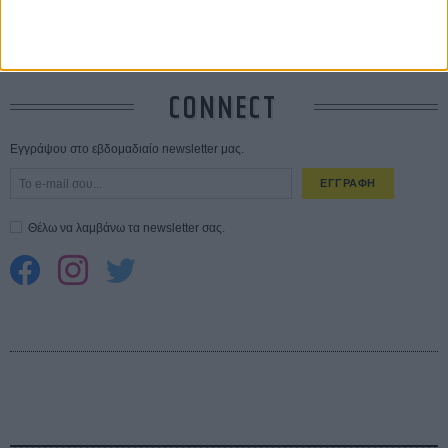
Spider-Man: Καινούργια Μέρα
30 ΜΑΡ
CONNECT
Εγγράψου στο εβδομαδιαίο newsletter μας.
ΕΓΓΡΑΦΗ
Θέλω να λαμβάνω τα newsletter σας.