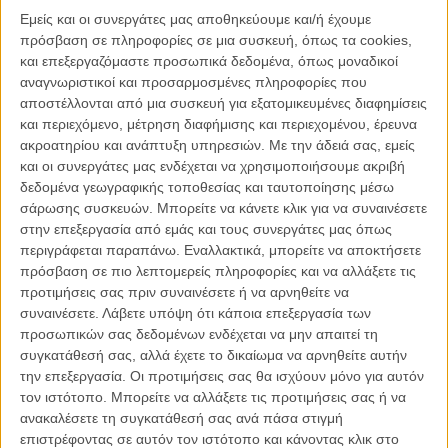
Μαντς Μίκελσεν.
Εμείς και οι συνεργάτες μας αποθηκεύουμε και/ή έχουμε
πρόσβαση σε πληροφορίες σε μια συσκευή, όπως τα cookies,
Το «Τhe Hunt» που διαγωνίζεται φέτος για τον Χρυσό Φοίνικα στο
και επεξεργαζόμαστε προσωπικά δεδομένα, όπως μοναδικοί
65ο Φεστιβάλ των Καννών αφηγείται την ιστορία του Λούκας, ενός
αναγνωριστικοί και προσαρμοσμένες πληροφορίες που
χωρισμένου σαραντάρη που μοιάζει να βάζει τη ζωή του σε μια
αποστέλλονται από μια συσκευή για εξατομικευμένες διαφημίσεις
σειρά μετά από ένα δύσκολο διαζύγιο. Εχει νέα δουλειά, μια
και περιεχόμενο, μέτρηση διαφήμισης και περιεχομένου, έρευνα
καινούρια φιλενάδα και έχει αρχίσει να γεφυρώνει το κενό που τον
ακροατηρίου και ανάπτυξη υπηρεσιών.
Με την άδειά σας, εμείς
χωρίζει από τον έφηβο γιο του. Ομως όπως συμβαίνει συνήθως,
και οι συνεργάτες μας ενδέχεται να χρησιμοποιήσουμε ακριβή
κάτι θα πάει στραβά. Κάτι πολύ μικρό. Το μόνο που θα χρειαστεί
δεδομένα γεωγραφικής τοποθεσίας και ταυτοποίησης μέσω
είναι ένα βιαστικό σχόλιο, ένα τυχαίο ψέμα. Και καθώς τα
σάρωσης συσκευών. Μπορείτε να κάνετε κλικ για να συναινέσετε
χριστουγεννιάτικα φώτα ανάβουν και το χιόνι αρχίζει να πέφτει, αυτό
στην επεξεργασία από εμάς και τους συνεργάτες μας όπως
το μικρό ψέμα εξαπλώνεται σαν ένας αόρατος ιός. Η εμπιστοσύνη
περιγράφεται παραπάνω. Εναλλακτικά, μπορείτε να αποκτήσετε
θα χαθεί. Η χριστουγεννιάτικη γαλήνη θα αντικατασταθεί από ένα
πρόσβαση σε πιο λεπτομερείς πληροφορίες και να αλλάξετε τις
δυνατό σοκ. Σύντομα η κοινότητα στην οποία ο Λούκας ζει, θα
προτιμήσεις σας πριν συναινέσετε ή να αρνηθείτε να
βρεθεί στα πρόθυρα της υστερίας. Και ο ίδιος θα πρέπει να παλέψει
συναινέσετε.
Λάβετε υπόψη ότι κάποια επεξεργασία των
μόνος του για να σώσει την ζωή και την υπόληψή του.
προσωπικών σας δεδομένων ενδέχεται να μην απαιτεί τη
συγκατάθεσή σας, αλλά έχετε το δικαίωμα να αρνηθείτε αυτήν
Δείτε παρακάτω τις σκηνές από το «Τhe Hunt»,
διαβάστε
την επεξεργασία. Οι προτιμήσεις σας θα ισχύουν μόνο για αυτόν
περισσότερα για την ταινία
και μάθετε
όλα όσα πρέπει να γνωρίζετε
τον ιστότοπο. Μπορείτε να αλλάξετε τις προτιμήσεις σας ή να
για τις 22 ταινίες
που διεκδικούν τον φετινό Χρυσό Φοίνικα.
ανακαλέσετε τη συγκατάθεσή σας ανά πάσα στιγμή
επιστρέφοντας σε αυτόν τον ιστότοπο και κάνοντας κλικ στο