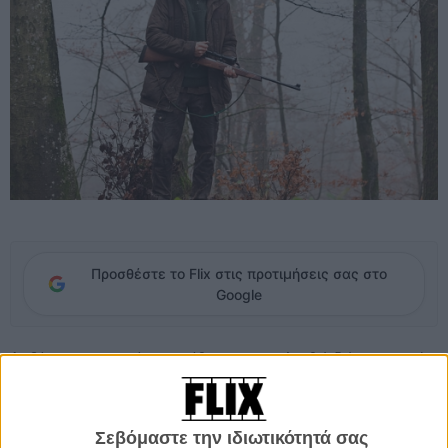
Προσθέστε το Flix στις προτιμήσεις σας στο
Google
Διαβάστε προσεκτικά την υπόθεση που ακολουθεί, δείτε τις σκηνές
που μόλις κυκλοφόρησαν, ξεχάστε τα περισσότερα πράγματα που
έκανε ενδιάμεσα στην καριέρα του ο Τόμας Βίντερμπεργκ («It's All
About Love», «Submarino») και δείξτε τυφλή εμπιστοσύνη στον
Σεβόμαστε την ιδιωτικότητά σας
σκηνοθέτη της «Οικογενειακής Γιορτής» και τον πρωταγωνιστή του,