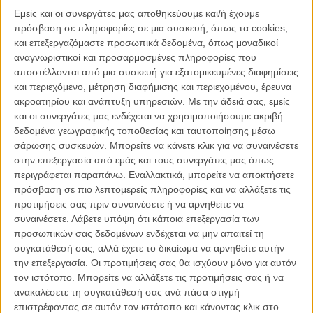
ΑΡΘΡΑ
Εμείς και οι συνεργάτες μας αποθηκεύουμε και/ή έχουμε
πρόσβαση σε πληροφορίες σε μια συσκευή, όπως τα cookies,
και επεξεργαζόμαστε προσωπικά δεδομένα, όπως μοναδικοί
H μεγάλη επιστροφή του Τόμας Βίντερμπεργκ: πρώτες
αναγνωριστικοί και προσαρμοσμένες πληροφορίες που
σκηνές από το «The Hunt»!
αποστέλλονται από μια συσκευή για εξατομικευμένες διαφημίσεις
ΝΕΑ
/
11 ΜΑΙ 2012
/
Μανώλης Κρανάκης
και περιεχόμενο, μέτρηση διαφήμισης και περιεχομένου, έρευνα
ακροατηρίου και ανάπτυξη υπηρεσιών.
Με την άδειά σας, εμείς
«The Hunt» του Τόμας Βίντερμπεργκ: η ταινία που μας
και οι συνεργάτες μας ενδέχεται να χρησιμοποιήσουμε ακριβή
δίχασε!
δεδομένα γεωγραφικής τοποθεσίας και ταυτοποίησης μέσω
σάρωσης συσκευών. Μπορείτε να κάνετε κλικ για να συναινέσετε
ΝΕΑ
/
20 ΜΑΙ 2012
/
Flix Team
στην επεξεργασία από εμάς και τους συνεργάτες μας όπως
περιγράφεται παραπάνω. Εναλλακτικά, μπορείτε να αποκτήσετε
Τόμας Βίντερμπεργκ: «Χάσαμε την αθωότητά μας»
πρόσβαση σε πιο λεπτομερείς πληροφορίες και να αλλάξετε τις
ΝΕΑ
/
20 ΜΑΙ 2012
/
Πόλυ Λυκούργου
προτιμήσεις σας πριν συναινέσετε ή να αρνηθείτε να
συναινέσετε.
Λάβετε υπόψη ότι κάποια επεξεργασία των
Κάννες 2012: O Xρυσός Φοίνικας στο «Αmour» του
προσωπικών σας δεδομένων ενδέχεται να μην απαιτεί τη
Μίκαελ Χάνεκε
συγκατάθεσή σας, αλλά έχετε το δικαίωμα να αρνηθείτε αυτήν
την επεξεργασία. Οι προτιμήσεις σας θα ισχύουν μόνο για αυτόν
ΝΕΑ
/
27 ΜΑΙ 2012
/
Flix Team
τον ιστότοπο. Μπορείτε να αλλάξετε τις προτιμήσεις σας ή να
ανακαλέσετε τη συγκατάθεσή σας ανά πάσα στιγμή
Τρέιλερ για το «Hunt» του Τόμας Βίντερμπεργκ
επιστρέφοντας σε αυτόν τον ιστότοπο και κάνοντας κλικ στο