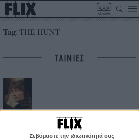
Αίθουσες
Tag
THE HUNT
:
ΤΑΙΝΙΕΣ
Το Κυνήγι
Σεβόμαστε την ιδιωτικότητά σας