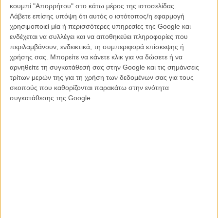
ΝΕΑ
/
15 ΙΟΥΝ 2012
/
Γιώργος Κρασσακόπουλος
κουμπί "Απορρήτου" στο κάτω μέρος της ιστοσελίδας.
Λάβετε επίσης υπόψη ότι αυτός ο ιστότοπος/η εφαρμογή
Ανθρωποι στη θάλασσα: τρέιλερ για το «Α Hijacking»
χρησιμοποιεί μία ή περισσότερες υπηρεσίες της Google και
του Τομπίας Λίντχολμ
ενδέχεται να συλλέγει και να αποθηκεύει πληροφορίες που
περιλαμβάνουν, ενδεικτικά, τη συμπεριφορά επίσκεψης ή
ΝΕΑ
/
13 ΑΥΓ 2012
/
Γιώργος Κρασσακόπουλος
χρήσης σας. Μπορείτε να κάνετε κλικ για να δώσετε ή να
αρνηθείτε τη συγκατάθεσή σας στην Google και τις σημάνσεις
Ο Τόμας Βίντερμπεργκ... μακριά από το αγριεμένο
τρίτων μερών της για τη χρήση των δεδομένων σας για τους
πλήθος
σκοπούς που καθορίζονται παρακάτω στην ενότητα
ΝΕΑ
/
11 ΜΑΙ 2014
/
Μανώλης Κρανάκης
συγκατάθεσης της Google.
Μαντς Μίκελσεν: ο νικητής των Καννών στο ρόλο του
Χάνιμπαλ Λέκτερ!
TV & STREAMING
/
05 ΙΟΥΝ 2012
/
Πόλυ Λυκούργου