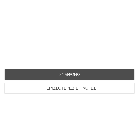
Η επιτυχία είναι υπερτιμημένη. Δεν σε κάνει
καλύτερο, δεν σε πάει πουθενά η επιτυχία. Είναι
απλώς ένα ωραίο, ανεβαστικό, επιφανειακό
συναίσθημα.»
Βιμ Βέντερς
Συνέντευξη
ΣΥΜΦΩΝΩ
CONNECT
ΠΕΡΙΣΣΟΤΕΡΕΣ ΕΠΙΛΟΓΕΣ
Εγγράψου στο εβδομαδιαίο newsletter μας.
ΕΓΓΡΑΦΗ
Θέλω να λαμβάνω τα newsletter σας.