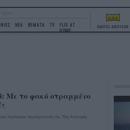
 days
ΙΝΙΕΣ
ΝΕΑ
ΘΕΜΑΤΑ
TV
FLIX AT
ΟΔΗΓΟΣ ΑΙΘΟΥΣΩΝ
HOME
8: Με το φακό στραμμένο
ές
 τους λαμπερούς πρωταγωνιστές της 75ης Απονομής