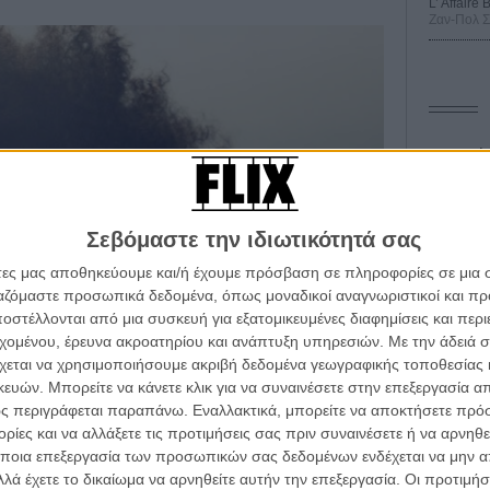
L’ Affaire
Ζαν-Πολ 
Οδύσ
Save
Καμπ
Σεβόμαστε την ιδιωτικότητά σας
Ο Τζ
άτες μας αποθηκεύουμε και/ή έχουμε πρόσβαση σε πληροφορίες σε μια
διαπ
ργαζόμαστε προσωπικά δεδομένα, όπως μοναδικοί αναγνωριστικοί και 
στέλλονται από μια συσκευή για εξατομικευμένες διαφημίσεις και περ
10 κ
τον 
εχομένου, έρευνα ακροατηρίου και ανάπτυξη υπηρεσιών.
Με την άδειά σα
χεται να χρησιμοποιήσουμε ακριβή δεδομένα γεωγραφικής τοποθεσίας 
Spid
ών. Μπορείτε να κάνετε κλικ για να συναινέσετε στην επεξεργασία απ
ς περιγράφεται παραπάνω. Εναλλακτικά, μπορείτε να αποκτήσετε πρό
ίες και να αλλάξετε τις προτιμήσεις σας πριν συναινέσετε ή να αρνηθεί
ποια επεξεργασία των προσωπικών σας δεδομένων ενδέχεται να μην απ
λά έχετε το δικαίωμα να αρνηθείτε αυτήν την επεξεργασία. Οι προτιμήσ