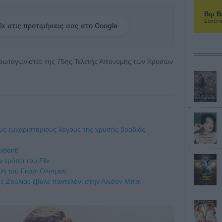
Βιμ Β
Συνέντ
ix στις προτιμήσεις σας στο Google
ρωταγωνιστές της 75ης Τελετής Απονομής των Χρυσών
ους ευχαριστήριους λόγους της χρυσής βραδιάς
ident!
ν τρόπο του Flix
μή του Γκάρι Ολντμαν
ς Ζούλιας έβαλε παντελόνι στην Αλισον Μπρι