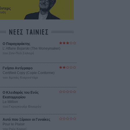
έντερς
ευξη
ΝΕΕΣ ΤΑΙΝΙΕΣ
Ο Παραχαράκτης
L’ Affaire Bojarski (The Moneymaker)
του Ζαν-Πολ Σαλομέ
Γνήσιο Αντίγραφο
Certified Copy (Copie Conforme)
του Αμπάς Κιαροστάμι
Ο Κλειδαράς του Ενός
Εκατομμυρίου
Le Million
του Γκρεγκουάρ Βινιερόν
Αυτό που Ξέρουν οι Γυναίκες
Pour le Plaisir
του Ρεέμ Κερισί