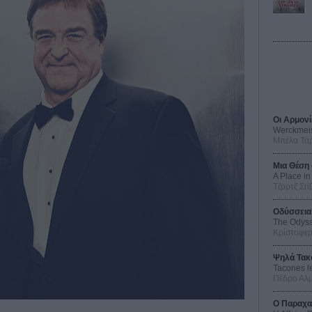
Οι Αρμονί
Werckmei
Μπέλα Τα
Μια Θέση 
A Place in
Τζορτζ Στί
Οδύσσεια
The Odys
Κρίστοφε
Ψηλά Τακ
Tacones l
Πέδρο Αλ
Ο Παραχα