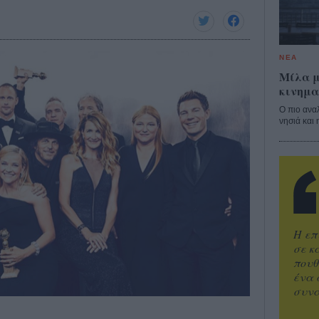
ΝΕΑ
Μίλα μ
κινημα
Ο πιο ανα
νησιά και 
Η επ
σε κ
πουθ
ένα 
συνα