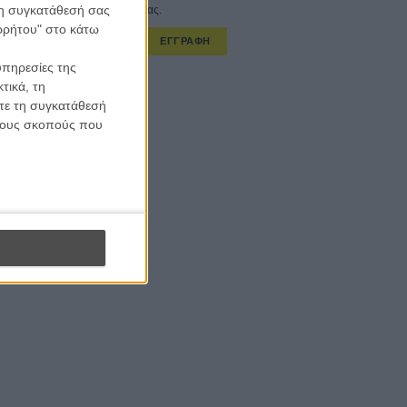
 τη συγκατάθεσή σας
στο εβδομαδιαίο newsletter μας.
ορρήτου" στο κάτω
ΕΓΓΡΑΦΗ
υπηρεσίες της
α λαμβάνω τα newsletter σας.
τικά, τη
ίτε τη συγκατάθεσή
 τους σκοπούς που