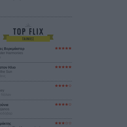
ες Βερκμάιστερ
ster Harmonies
ρ
στον Ηλιο
 the Sun
βενς
sey
ρ Νόλαν
ούνια
ejanos
μοδόβαρ
ράκτης