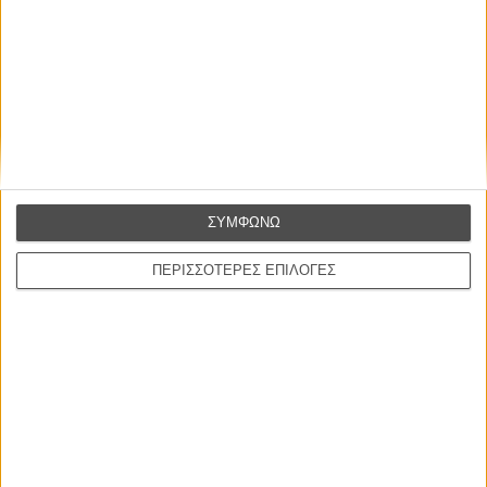
ΣΥΜΦΩΝΩ
ΠΕΡΙΣΣΟΤΕΡΕΣ ΕΠΙΛΟΓΕΣ
ΝΕΑ
Μίλα μου για καλοκαιρινά φεστιβάλ κινηματογράφου
στην Ελλάδα
Ο πιο αναλυτικός οδηγός των καλοκαιρινών φεστιβάλ σε νησιά και ηπειρωτική
Ελλάδα είναι εδώ