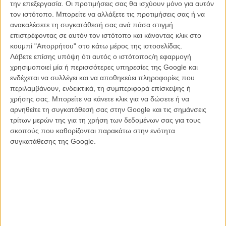
την επεξεργασία. Οι προτιμήσεις σας θα ισχύουν μόνο για αυτόν
τον ιστότοπο. Μπορείτε να αλλάξετε τις προτιμήσεις σας ή να
ανακαλέσετε τη συγκατάθεσή σας ανά πάσα στιγμή
επιστρέφοντας σε αυτόν τον ιστότοπο και κάνοντας κλικ στο
κουμπί "Απορρήτου" στο κάτω μέρος της ιστοσελίδας.
Λάβετε επίσης υπόψη ότι αυτός ο ιστότοπος/η εφαρμογή
χρησιμοποιεί μία ή περισσότερες υπηρεσίες της Google και
ενδέχεται να συλλέγει και να αποθηκεύει πληροφορίες που
περιλαμβάνουν, ενδεικτικά, τη συμπεριφορά επίσκεψης ή
χρήσης σας. Μπορείτε να κάνετε κλικ για να δώσετε ή να
αρνηθείτε τη συγκατάθεσή σας στην Google και τις σημάνσεις
τρίτων μερών της για τη χρήση των δεδομένων σας για τους
σκοπούς που καθορίζονται παρακάτω στην ενότητα
συγκατάθεσης της Google.
«Οχι, δεν έχω παίξει σε ταινία εδώ και δύο χρόνια και δεν είμαι
σίγουρος ότι θέλω να το ξανακάνω στο μέλλον. Σίγουρα, αν
κάποιος μου έφερνε μία ταινία σαν την ''Ετυμηγορία'' του Λιούμετ,
για παράδειγμα, θα άρπαζα την ευκαιρία από τα μαλλιά. Αλλά δεν
πρόκειται να λέω ναι σε όποια πρόταση, απλώς για να διατηρηθώ