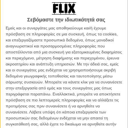
Διαβάστε την κριτική του Flix:
Στο «Suburbicon» του Τζορτζ
Κλούνεϊ όλα είναι λαμπερά, όμορφα, επιφανειακά
Σεβόμαστε την ιδιωτικότητά σας
Στο τελευταίο τεύχος του «Hollywood Reporter»ο Κλούνεϊ έχει την
τιμητική του: ποζάρει στο εξώφυλλο ανάμεσα στους πρωταγωνιστές
Εμείς και οι συνεργάτες μας αποθηκεύουμε και/ή έχουμε
του και μιλά για την καριέρα του, τη ζωή του ως πατέρας διδύμων,
πρόσβαση σε πληροφορίες σε μια συσκευή, όπως τα cookies,
αλλά κι ως πολίτης στην Αμερική του Ντόναλντ Τραμπ. Το πιο
και επεξεργαζόμαστε προσωπικά δεδομένα, όπως μοναδικοί
ενδιαφέρον κομμάτι της συνέντευξης: γιατί δεν τον βλέπουμε
αναγνωριστικοί και προσαρμοσμένες πληροφορίες που
συχνότερα σε πρωταγωνιστικούς ρόλους;
αποστέλλονται από μια συσκευή για εξατομικευμένες διαφημίσεις
και περιεχόμενο, μέτρηση διαφήμισης και περιεχομένου, έρευνα
ακροατηρίου και ανάπτυξη υπηρεσιών.
Με την άδειά σας, εμείς
και οι συνεργάτες μας ενδέχεται να χρησιμοποιήσουμε ακριβή
δεδομένα γεωγραφικής τοποθεσίας και ταυτοποίησης μέσω
σάρωσης συσκευών. Μπορείτε να κάνετε κλικ για να συναινέσετε
στην επεξεργασία από εμάς και τους συνεργάτες μας όπως
περιγράφεται παραπάνω. Εναλλακτικά, μπορείτε να αποκτήσετε
πρόσβαση σε πιο λεπτομερείς πληροφορίες και να αλλάξετε τις
προτιμήσεις σας πριν συναινέσετε ή να αρνηθείτε να
συναινέσετε.
Λάβετε υπόψη ότι κάποια επεξεργασία των
προσωπικών σας δεδομένων ενδέχεται να μην απαιτεί τη
συγκατάθεσή σας, αλλά έχετε το δικαίωμα να αρνηθείτε αυτήν