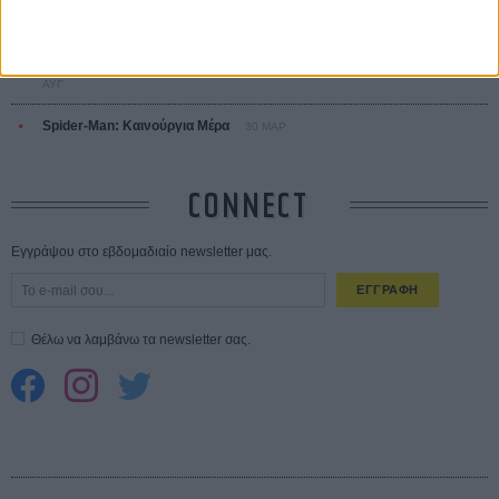
Ο Τζάρεντ Λέτο αρνείται τις καταγγελίες: «Δεν έχω διαπράξει ποτέ
σεξουαλική επίθεση»
30 ΙΟΥΛ
10 καυτές ταινίες (+ 5 δροσερές επανεκδόσεις) για τον Αύγουστο
01
ΑΥΓ
Spider-Man: Καινούργια Μέρα
30 ΜΑΡ
CONNECT
Εγγράψου στο εβδομαδιαίο newsletter μας.
ΕΓΓΡΑΦΗ
Θέλω να λαμβάνω τα newsletter σας.