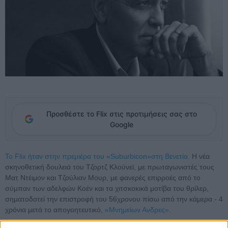
Προσθέστε το Flix στις προτιμήσεις σας στο
Google
To Flix ήταν στην πρεμιέρα του «Suburbicon»στη Βενετία.
Η νέα
σκηνοθετική δουλειά του Τζορτζ Κλούνεϊ, με πρωταγωνιστές τους
Ματ Ντέιμον και Τζούλιαν Μουρ, με φανερές επιρροές από το
σύμπαν των αδελφών Κοέν και τα χιτσκοκικά μοτίβα του θρίλερ,
σηματοδοτεί την επιστροφή του 56χρονου πίσω από την κάμερα - 4
χρόνια μετά το απογοητευτικό,
«Μνημείων Ανδρες».