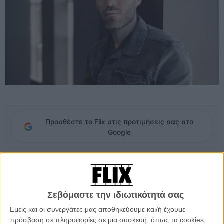
Προσθέστε το Flix στις προτιμήσεις σας στο
Google
Η επόμενη κινηματογραφική κίνηση του Ντέιβιντ Λόουερι δείχνει
πως ο δημιουργός εξακολουθεί να αναζητά ιστορίες που ξεφεύγουν
από τα καθιερωμένα και βυθίζονται στις πιο σκοτεινές γωνιές της
Σεβόμαστε την ιδιωτικότητά σας
ανθρώπινης ψυχολογίας. Ο σκηνοθέτης, που έχει αποδείξει πολλές
φορές ότι τον ενδιαφέρουν περισσότερο η ατμόσφαιρα και το
Εμείς και οι συνεργάτες μας αποθηκεύουμε και/ή έχουμε
συναίσθημα παρά οι εύκολες εντυπώσεις, αναλαμβάνει να μεταφέρει
πρόσβαση σε πληροφορίες σε μια συσκευή, όπως τα cookies,