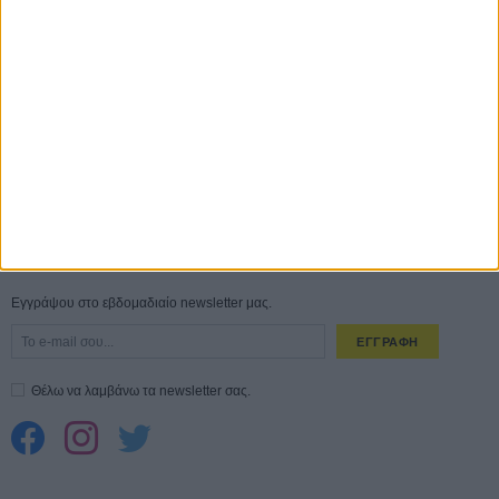
ΑΥΓ
Ο Τζάρεντ Λέτο αρνείται τις καταγγελίες: «Δεν έχω διαπράξει ποτέ
σεξουαλική επίθεση»
30 ΙΟΥΛ
10 καυτές ταινίες (+ 5 δροσερές επανεκδόσεις) για τον Αύγουστο
01
ΑΥΓ
Spider-Man: Καινούργια Μέρα
30 ΜΑΡ
CONNECT
Εγγράψου στο εβδομαδιαίο newsletter μας.
ΕΓΓΡΑΦΗ
Θέλω να λαμβάνω τα newsletter σας.