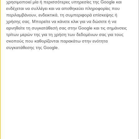
χρησιμοποιεί μία ή περισσότερες υπηρεσίες της Google και
ταινία του Ντέιβιντ Λόουερι
ενδέχεται να συλλέγει και να αποθηκεύει πληροφορίες που
περιλαμβάνουν, ενδεικτικά, τη συμπεριφορά επίσκεψης ή
χρήσης σας. Μπορείτε να κάνετε κλικ για να δώσετε ή να
αρνηθείτε τη συγκατάθεσή σας στην Google και τις σημάνσεις
τρίτων μερών της για τη χρήση των δεδομένων σας για τους
σκοπούς που καθορίζονται παρακάτω στην ενότητα
συγκατάθεσης της Google.
Το βιβλίο του Τζον Λάνγκαν θεωρείται από πολλούς αναγνώστες ένα
από τα σημαντικότερα έργα σύγχρονου τρόμου, καθώς συνδυάζει
το κοσμικό στοιχείο με τη λαϊκή παράδοση και δημιουργεί μια
αίσθηση διαρκούς ανησυχίας που ξεπερνά τα όρια του κλασικού
horror. Δεν προκαλεί λοιπόν έκπληξη το γεγονός ότι ο Ντέιβιντ
Λόουερι επέλεξε να ασχοληθεί με αυτή την ιστορία, αφού η
φιλμογραφία του χαρακτηρίζεται από μια ιδιαίτερη αγάπη για