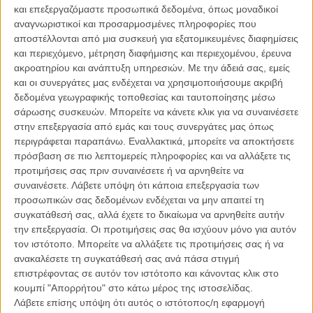
στη μεγάλη οθόνη το πολυσυζητημένο μυθιστόρημα «The
και επεξεργαζόμαστε προσωπικά δεδομένα, όπως μοναδικοί
Fisherman» του Τζον Λάνγκαν. Το πρότζεκτ βρίσκεται πλέον στα
αναγνωριστικοί και προσαρμοσμένες πληροφορίες που
χέρια της Focus, ενώ το σενάριο θα συνυπογράψει ο Αλεξ Ρος Πέρι,
αποστέλλονται από μια συσκευή για εξατομικευμένες διαφημίσεις
ένας από τους πιο ιδιαίτερους δημιουργούς του αμερικανικού
και περιεχόμενο, μέτρηση διαφήμισης και περιεχομένου, έρευνα
ανεξάρτητου κινηματογράφου, γνωστός για τις ταινίες «Listen Up
ακροατηρίου και ανάπτυξη υπηρεσιών.
Με την άδειά σας, εμείς
Philip» και «Her Smell».
και οι συνεργάτες μας ενδέχεται να χρησιμοποιήσουμε ακριβή
δεδομένα γεωγραφικής τοποθεσίας και ταυτοποίησης μέσω
Στο επίκεντρο της ιστορίας βρίσκονται ο Εϊμπ και ο Νταν, δύο
σάρωσης συσκευών. Μπορείτε να κάνετε κλικ για να συναινέσετε
άνδρες που έχουν χάσει τις συζύγους τους και προσπαθούν να
στην επεξεργασία από εμάς και τους συνεργάτες μας όπως
συμβιβαστούν με το πένθος μέσα από τις τακτικές εξορμήσεις τους
περιγράφεται παραπάνω. Εναλλακτικά, μπορείτε να αποκτήσετε
για ψάρεμα στην πολιτεία της Νέας Υόρκης. Οταν αποφασίζουν να
πρόσβαση σε πιο λεπτομερείς πληροφορίες και να αλλάξετε τις
επισκεφθούν το απομονωμένο Ντάτσμανς Κρικ, έναν τόπο που
προτιμήσεις σας πριν συναινέσετε ή να αρνηθείτε να
περιβάλλεται από θρύλους και φήμες πως επιτρέπει στους
συναινέσετε.
Λάβετε υπόψη ότι κάποια επεξεργασία των
ανθρώπους να αντικρίσουν ξανά όσους έχουν φύγει από τη ζωή,
προσωπικών σας δεδομένων ενδέχεται να μην απαιτεί τη
ανοίγουν άθελά τους μια πόρτα σε κάτι πολύ πιο σκοτεινό από όσο
συγκατάθεσή σας, αλλά έχετε το δικαίωμα να αρνηθείτε αυτήν
μπορούν να φανταστούν. Ακόμη και οι προειδοποιήσεις για το
την επεξεργασία. Οι προτιμήσεις σας θα ισχύουν μόνο για αυτόν
τρομακτικό παρελθόν της περιοχής δεν αποδεικνύονται αρκετές για
τον ιστότοπο. Μπορείτε να αλλάξετε τις προτιμήσεις σας ή να
να τους αποτρέψουν, με αποτέλεσμα να έρθουν αντιμέτωποι με μια
ανακαλέσετε τη συγκατάθεσή σας ανά πάσα στιγμή
μυστηριώδη και εφιαλτική οντότητα γνωστή ως Ντερ Φίσερμαν, μια
επιστρέφοντας σε αυτόν τον ιστότοπο και κάνοντας κλικ στο
παρουσία που στοιχειώνει τον μύθο του τόπου.
κουμπί "Απορρήτου" στο κάτω μέρος της ιστοσελίδας.
Λάβετε επίσης υπόψη ότι αυτός ο ιστότοπος/η εφαρμογή
Διαβάστε ακόμα:
Η Τέιλορ Σουίφτ έγινε οδηγός για τη νέα