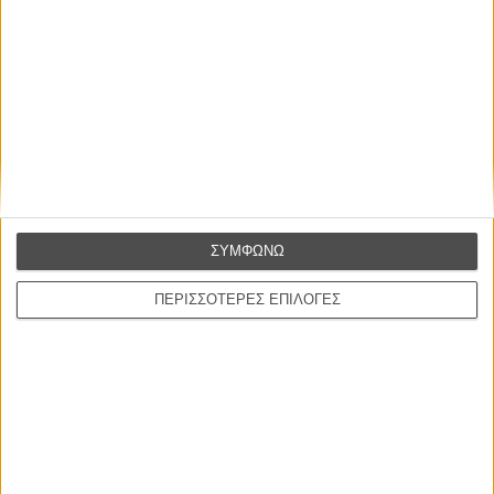
Η επιτυχία είναι υπερτιμημένη. Δεν σε κάνει
καλύτερο, δεν σε πάει πουθενά η επιτυχία. Είναι
απλώς ένα ωραίο, ανεβαστικό, επιφανειακό
συναίσθημα.»
ΣΥΜΦΩΝΩ
ΠΕΡΙΣΣΟΤΕΡΕΣ ΕΠΙΛΟΓΕΣ
Βιμ Βέντερς
Συνέντευξη
ΝΕΕΣ ΤΑΙΝΙΕΣ
Ο Παραχαράκτης
L’ Affaire Bojarski (The Moneymaker)
του Ζαν-Πολ Σαλομέ