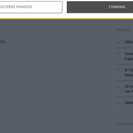
L’ Affaire
Ζαν-Πολ 
ΣΣΟΤΕΡΕΣ ΕΠΙΛΟΓΕΣ
ΣΥΜΦΩΝΩ
Οδύσ
Save
Καμπ
Ο Τζ
διαπ
10 κ
τον 
Spid