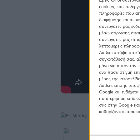
cookies, και επεξε
πληροφορίες που απο
διαφήμισης και περι
συνεργάτες μας ενδέ
μέσω σάρωσης συσκευ
συνεργάτες μας όπω
λεπτομερείς πληροφορ
Λάβετε υπόψη ότι κά
συγκατάθεσή σας, αλ
μόνο για αυτόν τον 
ανά πάσα στιγμή επι
μέρος της ιστοσελίδα
Λάβετε επίσης υπόψη
Google και ενδέχετα
συμπεριφορά επίσκεψ
σας στην Google και
καθορίζονται παρακ