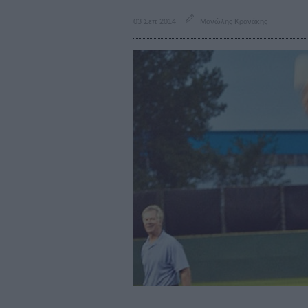
03 Σεπ 2014
Μανώλης Κρανάκης