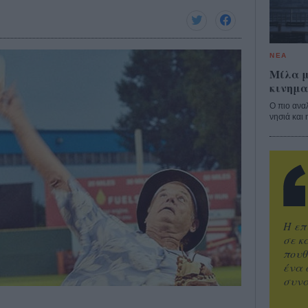
ΝΕΑ
Μίλα μ
κινημα
Ο πιο ανα
νησιά και 
Η επ
σε κ
πουθ
ένα 
συνα