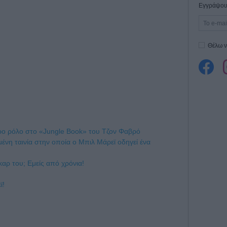
Εγγράψου 
Θέλω ν
ρο ρόλο στο «Jungle Book» του Τζον Φαβρό
μένη ταινία στην οποία ο Μπιλ Μάρεϊ οδηγεί ένα
καρ του; Εμείς από χρόνια!
ϊ!