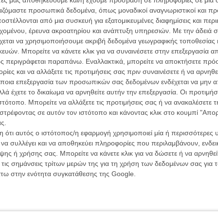
ργαζόμαστε προσωπικά δεδομένα, όπως μοναδικοί αναγνωριστικοί και 
στέλλονται από μια συσκευή για εξατομικευμένες διαφημίσεις και περ
εχομένου, έρευνα ακροατηρίου και ανάπτυξη υπηρεσιών.
Με την άδειά σα
χεται να χρησιμοποιήσουμε ακριβή δεδομένα γεωγραφικής τοποθεσίας 
ών. Μπορείτε να κάνετε κλικ για να συναινέσετε στην επεξεργασία απ
ς περιγράφεται παραπάνω. Εναλλακτικά, μπορείτε να αποκτήσετε πρό
ίες και να αλλάξετε τις προτιμήσεις σας πριν συναινέσετε ή να αρνηθεί
ποια επεξεργασία των προσωπικών σας δεδομένων ενδέχεται να μην απ
Οι Αρμονί
Werckmei
λά έχετε το δικαίωμα να αρνηθείτε αυτήν την επεξεργασία. Οι προτιμήσ
Μπέλα Τα
ιστότοπο. Μπορείτε να αλλάξετε τις προτιμήσεις σας ή να ανακαλέσετε
στρέφοντας σε αυτόν τον ιστότοπο και κάνοντας κλικ στο κουμπί "Απ
Μια Θέση 
ς.
A Place in
Τζορτζ Στί
 ότι αυτός ο ιστότοπος/η εφαρμογή χρησιμοποιεί μία ή περισσότερες 
ι να συλλέγει και να αποθηκεύει πληροφορίες που περιλαμβάνουν, ενδεικ
Οδύσσεια
ης ή χρήσης σας. Μπορείτε να κάνετε κλικ για να δώσετε ή να αρνηθε
The Odys
Κρίστοφε
 τις σημάνσεις τρίτων μερών της για τη χρήση των δεδομένων σας για
άτω στην ενότητα συγκατάθεσης της Google.
Ψηλά Τακ
Tacones l
Πέδρο Αλ
Ο Παραχα