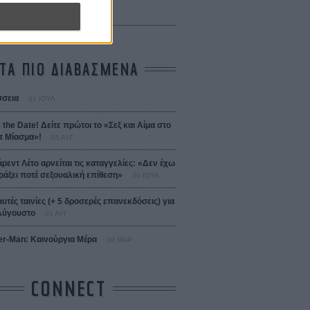
 Bojarski (The Moneymaker)
Σαλομέ
ΤΑ ΠΙΟ ΔΙΑΒΑΣΜΕΝΑ
σεια
01 ΙΟΥΛ
 the Date! Δείτε πρώτοι το «Σεξ και Αίμα στο
 Μίασμα»!
05 ΑΥΓ
άρεντ Λέτο αρνείται τις καταγγελίες: «Δεν έχω
ράξει ποτέ σεξουαλική επίθεση»
30 ΙΟΥΛ
αυτές ταινίες (+ 5 δροσερές επανεκδόσεις) για
Αύγουστο
01 ΑΥΓ
er-Man: Καινούργια Μέρα
30 ΜΑΡ
CONNECT