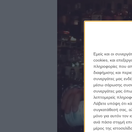
Εμείς και οι συνεργ
cookies, και επεξε
πληροφορίες που απο
για ν
διαφήμισης και περι
Η 
συνεργάτες μας ενδέ
με
μέσω σάρωσης συσκευ
συνεργάτες μας όπω
λεπτομερείς πληροφορ
το
ne
Λάβετε υπόψη ότι κά
συγκατάθεσή σας, αλ
κινημα
μόνο για αυτόν τον 
κριτικ
ανά πάσα στιγμή επι
μέρος της ιστοσελίδα