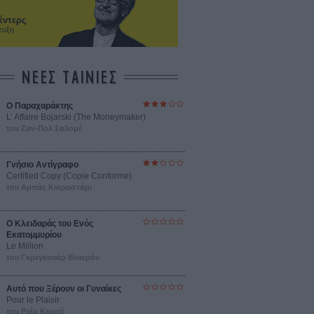
έντερς
ευξη
ΝΕΕΣ ΤΑΙΝΙΕΣ
Ο Παραχαράκτης
L’ Affaire Bojarski (The Moneymaker)
του Ζαν-Πολ Σαλομέ
Γνήσιο Αντίγραφο
Certified Copy (Copie Conforme)
του Αμπάς Κιαροστάμι
Ο Κλειδαράς του Ενός
Εκατομμυρίου
Le Million
του Γκρεγκουάρ Βινιερόν
Αυτό που Ξέρουν οι Γυναίκες
Pour le Plaisir
του Ρεέμ Κερισί