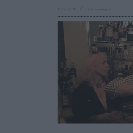
15 Σεπ 2016
Πόλυ Λυκούργου