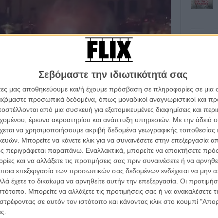
Σεβόμαστε την ιδιωτικότητά σας
Οι Αρμονί
άτες μας αποθηκεύουμε και/ή έχουμε πρόσβαση σε πληροφορίες σε μια
Werckmei
Μπέλα Τα
ργαζόμαστε προσωπικά δεδομένα, όπως μοναδικοί αναγνωριστικοί και 
στέλλονται από μια συσκευή για εξατομικευμένες διαφημίσεις και περ
α τα βλέπεις όλα σινεμά...
Μια Θέση 
εχομένου, έρευνα ακροατηρίου και ανάπτυξη υπηρεσιών.
Με την άδειά σα
κινηματογραφική εβδομάδα
A Place in
χεται να χρησιμοποιήσουμε ακριβή δεδομένα γεωγραφικής τοποθεσίας 
Τζορτζ Στί
 τον τρόπο του flix
ών. Μπορείτε να κάνετε κλικ για να συναινέσετε στην επεξεργασία απ
Οδύσσεια
ς περιγράφεται παραπάνω. Εναλλακτικά, μπορείτε να αποκτήσετε πρό
The Odys
ίες και να αλλάξετε τις προτιμήσεις σας πριν συναινέσετε ή να αρνηθεί
Κρίστοφε
wsletter
του flix, στο inbox σου
ποια επεξεργασία των προσωπικών σας δεδομένων ενδέχεται να μην απ
Ψηλά Τακ
λά έχετε το δικαίωμα να αρνηθείτε αυτήν την επεξεργασία. Οι προτιμήσ
Tacones l
τογραφικές ειδήσεις | νέες ταινίες | πρόγραμμα αιθουσών για όλη την Ελλάδα |
ιστότοπο. Μπορείτε να αλλάξετε τις προτιμήσεις σας ή να ανακαλέσετε
Πέδρο Αλ
ές | συνεντεύξεις | απόψεις | αφιερώματα | διαγωνισμοί
στρέφοντας σε αυτόν τον ιστότοπο και κάνοντας κλικ στο κουμπί "Απ
ς.
Ο Παραχα