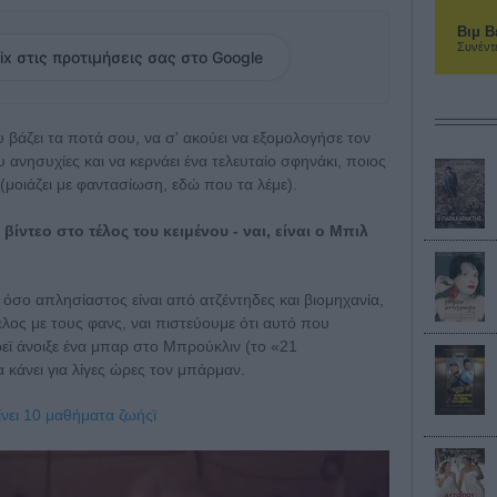
Βιμ Β
Συνέντ
ix στις προτιμήσεις σας στο Google
 βάζει τα ποτά σου, να σ' ακούει να εξομολογήσε τον
 ανησυχίες και να κερνάει ένα τελευταίο σφηνάκι, ποιος
(μοιάζει με φαντασίωση, εδώ που τα λέμε).
 βίντεο στο τέλος του κειμένου - ναι, είναι ο Μπιλ
, όσο απλησίαστος είναι από ατζέντηδες και βιομηχανία,
λος με τους φανς, ναι πιστεύουμε ότι αυτό που
ρεϊ άνοιξε ένα μπαρ στο Μπρούκλιν (το «21
 κάνει για λίγες ώρες τον μπάρμαν.
νει 10 μαθήματα ζωήςϊ