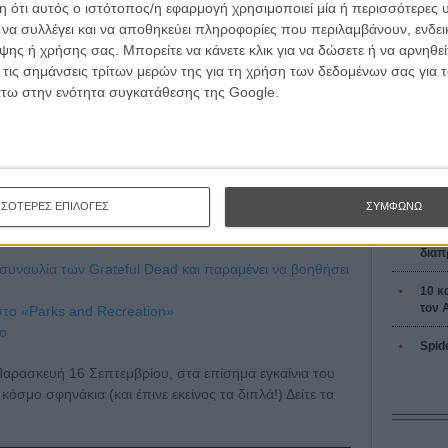
L’ Affaire
 ότι αυτός ο ιστότοπος/η εφαρμογή χρησιμοποιεί μία ή περισσότερες 
Ζαν-Πολ 
ι να συλλέγει και να αποθηκεύει πληροφορίες που περιλαμβάνουν, ενδεικ
ΕΓΓΡΑΦΗ
ης ή χρήσης σας. Μπορείτε να κάνετε κλικ για να δώσετε ή να αρνηθε
 τις σημάνσεις τρίτων μερών της για τη χρήση των δεδομένων σας για
άτω στην ενότητα συγκατάθεσης της Google.
Οδύσ
Save
νός γαμπρού και δίνει συμβουλές ζωής
Καμπ
ευγάρι που μόλις αρραβωνιάστηκε
ΣΣΟΤΕΡΕΣ ΕΠΙΛΟΓΕΣ
ΣΥΜΦΩΝΩ
ζει ποπ κορν στους φανς της ομάδας μπέιζμπολ που έχει
Ο Τζ
διαπ
συναυλία των Grateful Dead και παραμένει να βοηθήσει
10 κ
τον 
στο «Parks and Recreation»
λο
Spid
ν Παρασκευή 16 Σεπτεμβρίου, στα επίσημα εγκαίνια του
όσμο σφηνάκια (και έπινε εκείνος τα διπλά!) Δείτε τα