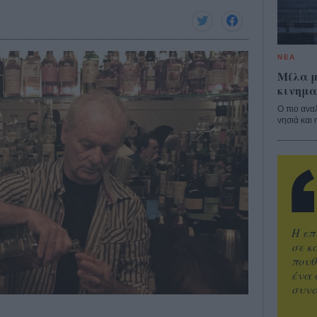
ΝΕΑ
Μίλα μ
κινημα
Ο πιο ανα
νησιά και 
Η επ
σε κ
πουθ
ένα 
συνα