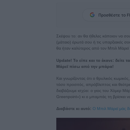
Προσθέστε το Fl
Σκέψου το: αν θα ήθελες κάποιον να σου
(μάταιο) έρωτά σου ή τις υπαρξιακές σου
θα ήταν καλύτερος από τον Μπιλ Μάρεϊ 
Update! Το είπε και το έκανε: δείτε τα
Μάρεϊ πίσω από την μπάρα!
Και γνωρίζοντας ότι ο θρυλικός κωμικός
τόσο προσιτός, απρόβλεπτος και θεότρε
διαβάζουμε ισχύει: ο γιος του Χόμερ Μά
Greenpoint») κι ο μπαμπάς τη βρίσκει να
Διαβάστε κι αυτό:
Ο Μπιλ Μάρεϊ μάς δί