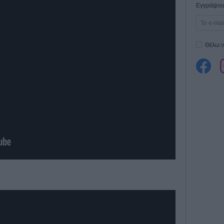
Εγγράψου 
Θέλω ν