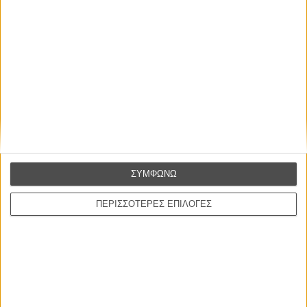
Ο πιο αναλυτικός οδηγός των καλοκαιρινών φεστιβάλ σε νησιά και ηπειρωτική
Ελλάδα είναι εδώ
Η επιτυχία είναι υπερτιμημένη. Δεν σε κάνει
καλύτερο, δεν σε πάει πουθενά η επιτυχία. Είναι
απλώς ένα ωραίο, ανεβαστικό, επιφανειακό
συναίσθημα.»
ΣΥΜΦΩΝΩ
ΠΕΡΙΣΣΟΤΕΡΕΣ ΕΠΙΛΟΓΕΣ
Βιμ Βέντερς
Συνέντευξη
ΝΕΕΣ ΤΑΙΝΙΕΣ
Ο Παραχαράκτης