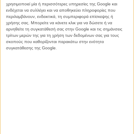
χρησιμοποιεί μία ή περισσότερες υπηρεσίες της Google και
στη σκηνή και να συμμετέχει σε Q&A με το κοινό μετά το τέλος της
ενδέχεται να συλλέγει και να αποθηκεύει πληροφορίες που
πρεμιέρας.
περιλαμβάνουν, ενδεικτικά, τη συμπεριφορά επίσκεψης ή
χρήσης σας. Μπορείτε να κάνετε κλικ για να δώσετε ή να
To «St. Vincent», σε σκηνοθεσία Τεντ Μέλφι, ακολουθεί ένα 12χρονο
αρνηθείτε τη συγκατάθεσή σας στην Google και τις σημάνσεις
αγόρι που χτίζει μια απρόσμενη, στενή φιλία με τον γείτονά του,
τρίτων μερών της για τη χρήση των δεδομένων σας για τους
βετεράνο στρατιωτικό, ο οποίος και θα τον μυήσει στον κόσμο της
σκοπούς που καθορίζονται παρακάτω στην ενότητα
τράπουλας, του στριπ-τιζ και της αναζήτησης του νοήματος της
συγκατάθεσης της Google.
ζωής. Στο ρόλο του «γειτόνα» ο Μπιλ Μάρεϊ σε ένα tour de force
από αυτό που ξέρει να κάνει καλύτερα από οποιονδήποτε εν ζωή
ηθοποιό αυτή τη στιγμή στον πλανήτη: να είναι ταυτόχρονα ο
χειρότερος και ο καλύτερος άνθρωπος που γνώρισες ποτέ.
Happy Bill Murray Day everyone!