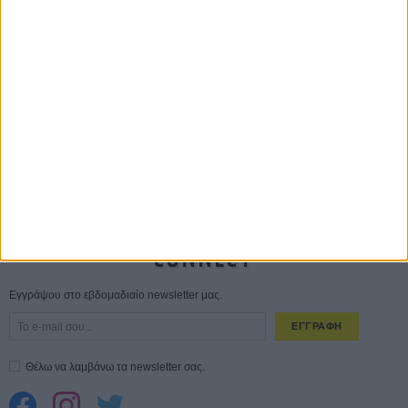
Οδύσσεια
01 ΙΟΥΛ
Save the Date! Δείτε πρώτοι το «Σεξ και Αίμα στο Καμπ Μίασμα»!
05
ΑΥΓ
Ο Τζάρεντ Λέτο αρνείται τις καταγγελίες: «Δεν έχω διαπράξει ποτέ
σεξουαλική επίθεση»
30 ΙΟΥΛ
10 καυτές ταινίες (+ 5 δροσερές επανεκδόσεις) για τον Αύγουστο
01
ΑΥΓ
Spider-Man: Καινούργια Μέρα
30 ΜΑΡ
CONNECT
Εγγράψου στο εβδομαδιαίο newsletter μας.
ΕΓΓΡΑΦΗ
Θέλω να λαμβάνω τα newsletter σας.