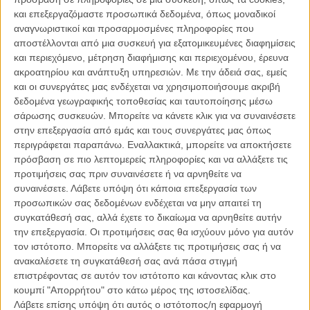
όλης της μέρας; Γιατί να μην ονομάσουν την 5η Σεπτεμβρίου «Bill
και επεξεργαζόμαστε προσωπικά δεδομένα, όπως μοναδικοί
Murray Day»; Ετσι κι έκαναν: η 5/9 θα είναι αφιερωμένη στο
αναγνωριστικοί και προσαρμοσμένες πληροφορίες που
απαράμιλλο ταλέντο και την μοναδική προσωπικότητα του Μπιλ
αποστέλλονται από μια συσκευή για εξατομικευμένες διαφημίσεις
Μάρεϊ στη σύγχρονη κωμωδία.
και περιεχόμενο, μέτρηση διαφήμισης και περιεχομένου, έρευνα
ακροατηρίου και ανάπτυξη υπηρεσιών.
Με την άδειά σας, εμείς
Από τις 10 το πρωί θα ξεκινήσουν οι προβολές στο TIFF Bell
και οι συνεργάτες μας ενδέχεται να χρησιμοποιήσουμε ακριβή
Lightbox, με πρώτη ταινία το «Stripes» («Δυο τρελοί τρελοί
δεδομένα γεωγραφικής τοποθεσίας και ταυτοποίησης μέσω
κομάντος», 1981), ενώ θα ακολουθήσουν τα «Η Μέρα της
σάρωσης συσκευών. Μπορείτε να κάνετε κλικ για να συναινέσετε
Μαρμότας» και «Ghostbusters». Η τιμητική μέρα στον Μάρεϊ θα
στην επεξεργασία από εμάς και τους συνεργάτες μας όπως
ολοκληρωθεί με
την πρεμιέρα του «St. Vincent»
.
περιγράφεται παραπάνω. Εναλλακτικά, μπορείτε να αποκτήσετε
πρόσβαση σε πιο λεπτομερείς πληροφορίες και να αλλάξετε τις
προτιμήσεις σας πριν συναινέσετε ή να αρνηθείτε να
συναινέσετε.
Λάβετε υπόψη ότι κάποια επεξεργασία των
«Μακάρι να μπορούσαμε να επαναλαμβάνουμε την Bill Murray Day
προσωπικών σας δεδομένων ενδέχεται να μην απαιτεί τη
αλά ''Μέρα της Μαρμότας''. Ομως ακόμα και για μία μόνο χρονιά, η
συγκατάθεσή σας, αλλά έχετε το δικαίωμα να αρνηθείτε αυτήν
Bill Murray Day θα τα σπάσει» δήλωσαν οι διοργανωτές του
την επεξεργασία. Οι προτιμήσεις σας θα ισχύουν μόνο για αυτόν
Τορόντο.
τον ιστότοπο. Μπορείτε να αλλάξετε τις προτιμήσεις σας ή να
ανακαλέσετε τη συγκατάθεσή σας ανά πάσα στιγμή
Και αποκάλυψαν ότι έχουν κι άλλες προσφορές για τους φανς του
επιστρέφοντας σε αυτόν τον ιστότοπο και κάνοντας κλικ στο
Μάρεϊ: 50 άτομα που θα παρακολουθήσουν και τις τρεις ταινίες του
κουμπί "Απορρήτου" στο κάτω μέρος της ιστοσελίδας.
αφιερώματος θα κερδίσουν προσκλήσεις για την επίσημη πρεμιέρα
Λάβετε επίσης υπόψη ότι αυτός ο ιστότοπος/η εφαρμογή
του «St. Vincent». Φήμες θέλουν τον ίδιο τον Μάρεϊ να ανεβαίνει