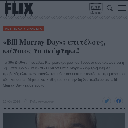
Αίθουσες
ΦΕΣΤΙΒΑΛ / ΒΡΑΒΕΙΑ
«Bill Murray Day»: επιτέλους,
κάποιος το σκέφτηκε!
Το 39ο Διεθνές Φεστιβάλ Κινηματογράφου του Τορόντο ανακοίνωσε ότι η
5η Σεπτεμβρίου θα είναι «Η Μέρα Μπιλ Μάρεϊ» - αφιερωμένη σε
προβολές κλασικών ταινιών του ηθοποιού και η παγκόσμια πρεμιέρα του
«St. Vincent». Μήπως να καθιερώσουμε την 5η Σεπτεμβρίου ως «Bill
Murray Day» κάθε χρόνο;
23 Αύγ 2014
Πόλυ Λυκούργου