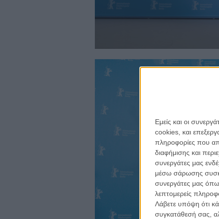
Εμείς και οι συνεργ
cookies, και επεξε
πληροφορίες που απο
για ν
διαφήμισης και περι
Η 
συνεργάτες μας ενδέ
με
μέσω σάρωσης συσκευ
συνεργάτες μας όπω
λεπτομερείς πληροφορ
το
ne
Λάβετε υπόψη ότι κά
συγκατάθεσή σας, αλ