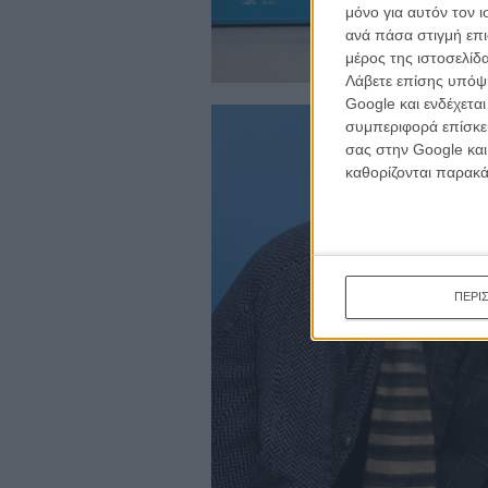
κινημα
μόνο για αυτόν τον 
κριτικ
ανά πάσα στιγμή επι
μέρος της ιστοσελίδα
Λάβετε επίσης υπόψη
Google και ενδέχετα
συμπεριφορά επίσκεψ
σας στην Google και
καθορίζονται παρακ
ΠΕΡΙ