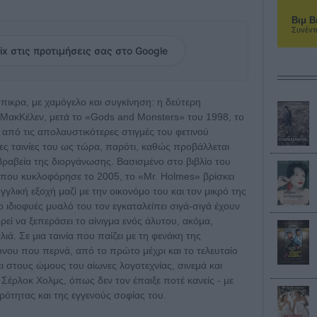
Βιμ Β
Συνέντ
ix στις προτιμήσεις σας στο Google
όπικρα, με χαμόγελο και συγκίνηση: η δεύτερη
 ΜακΚέλεν, μετά το «Gods and Monsters» του 1998, το
 από τις απολαυστικότερες στιγμές του φετινού
ρες ταινίες του ως τώρα, παρότι, καθώς προβάλλεται
βραβεία της διοργάνωσης. Bασισμένο στο βιβλίο του
», που κυκλοφόρησε το 2005, το «Mr. Holmes» βρίσκει
γλική εξοχή μαζί με την οικονόμο του και τον μικρό της
ο ιδιοφυές μυαλό του τον εγκαταλείπει σιγά-σιγά έχουν
ρεί να ξεπεράσει το αίνιγμα ενός άλυτου, ακόμα,
ιά. Σε μια ταινία που παίζει με τη φενάκη της
όνου που περνά, από το πρώτο μέχρι και το τελευταίο
 στους ώμους του αίωνες λογοτεχνίας, σινεμά και
 Σέρλοκ Χολμς, όπως δεν τον έπαιξε ποτέ κανείς - με
ρότητας και της εγγενούς σοφίας του.