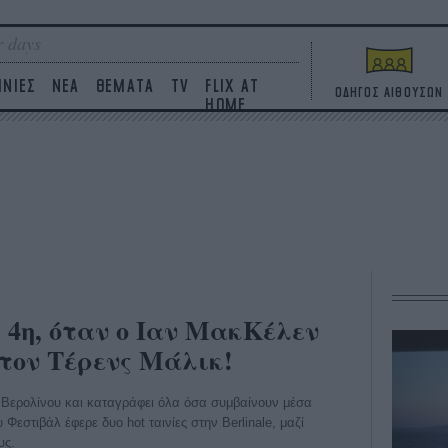
 days
ΙΝΙΕΣ
ΝΕΑ
ΘΕΜΑΤΑ
TV
FLIX AT
ΟΔΗΓΟΣ ΑΙΘΟΥΣΩΝ
HOME
ρα 4η, όταν ο Ιαν ΜακΚέλεν
 τον Τέρενς Μάλικ!
άλ Βερολίνου και καταγράφει όλα όσα συμβαίνουν μέσα
 Φεστιβάλ έφερε δυο hot ταινίες στην Berlinale, μαζί
υς.