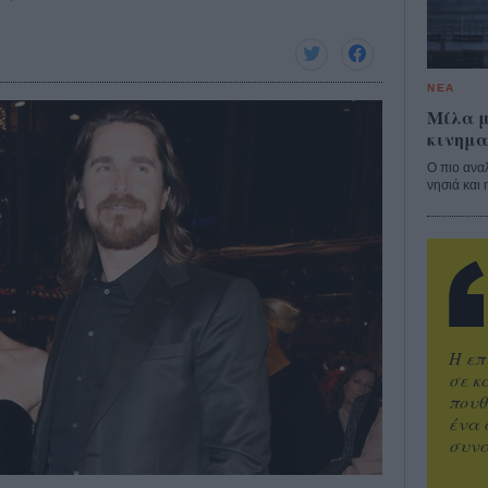
ΝΕΑ
Μίλα μ
κινημα
Ο πιο ανα
νησιά και 
Η επ
σε κ
πουθ
ένα 
συνα