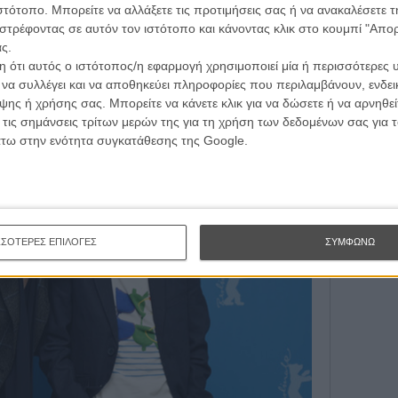
τογραφικές ειδήσεις | νέες ταινίες | πρόγραμμα αιθουσών για όλη την Ελλάδα |
ιστότοπο. Μπορείτε να αλλάξετε τις προτιμήσεις σας ή να ανακαλέσετε
Εγγράψου 
ές | συνεντεύξεις | απόψεις | αφιερώματα | διαγωνισμοί
στρέφοντας σε αυτόν τον ιστότοπο και κάνοντας κλικ στο κουμπί "Απ
ς.
 ότι αυτός ο ιστότοπος/η εφαρμογή χρησιμοποιεί μία ή περισσότερες 
Θέλω ν
ι να συλλέγει και να αποθηκεύει πληροφορίες που περιλαμβάνουν, ενδεικ
ΕΓΓΡΑΦΗ
ης ή χρήσης σας. Μπορείτε να κάνετε κλικ για να δώσετε ή να αρνηθε
 τις σημάνσεις τρίτων μερών της για τη χρήση των δεδομένων σας για
άτω στην ενότητα συγκατάθεσης της Google.
ΣΣΟΤΕΡΕΣ ΕΠΙΛΟΓΕΣ
ΣΥΜΦΩΝΩ