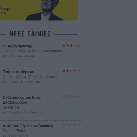
έντερς
ευξη
ΝΕΕΣ ΤΑΙΝΙΕΣ
Ο Παραχαράκτης
L’ Affaire Bojarski (The Moneymaker)
του Ζαν-Πολ Σαλομέ
Γνήσιο Αντίγραφο
Certified Copy (Copie Conforme)
του Αμπάς Κιαροστάμι
Ο Κλειδαράς του Ενός
Εκατομμυρίου
Le Million
του Γκρεγκουάρ Βινιερόν
Αυτό που Ξέρουν οι Γυναίκες
Pour le Plaisir
του Ρεέμ Κερισί