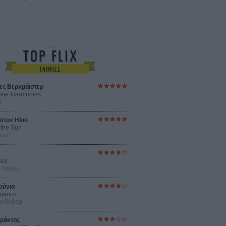
ες Βερκμάιστερ
ster Harmonies
ρ
στον Ηλιο
 the Sun
βενς
sey
ρ Νόλαν
ούνια
ejanos
μοδόβαρ
ράκτης