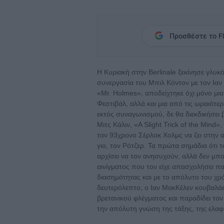
Προσθέστε το Fl
Η Κυριακή στην Berlinale ξεκίνησε γλυκ
συνεργασία του Μπιλ Κόντον με τον Ιαν
«Mr. Holmes», αποδείχτηκε όχι μόνο μια
Φεστιβάλ, αλλά και μια από τις ωραιότε
εκτός συναγωνισμού, δε θα διεκδικήσει 
Μιτς Κάλιν, «A Slight Trick of the Mind
τον 93χρονο Σέρλοκ Χολμς να ζει στην αγ
γιο, τον Ρότζερ. Τα πρώτα σημάδια ότι τ
αρχίσει να τον ανησυχούν, αλλά δεν μπο
αινίγματος που τον είχε απασχολήσει παλ
διασημότητας και με το απόλυτο του χρ
δευτερόλεπτο, ο Ιαν ΜακΚέλεν κουβαλάει
βρετανικού φλέγματος και παραδίδει τον
την απόλυτη γνώση της τάξης, της ελαφ