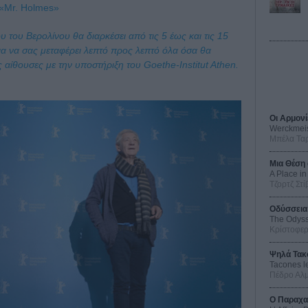
 «Mr. Holmes»
του Βερολίνου θα διαρκέσει από τις 5 έως και τις 15
για να σας μεταφέρει λεπτό προς λεπτό όλα όσα θα
ς αίθουσες με την υποστήριξη του Goethe-Institut Athen.
Οι Αρμονί
Werckmei
Μπέλα Τα
Μια Θέση 
A Place in
Τζορτζ Στί
Οδύσσεια
The Odys
Κρίστοφε
Ψηλά Τακ
Tacones l
Πέδρο Αλ
Ο Παραχα