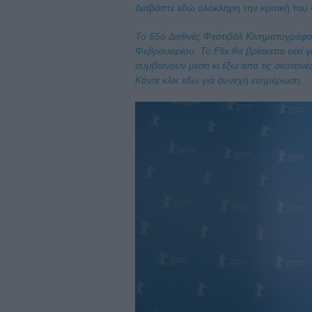
Διαβάστε εδώ ολόκληρη την κριτική του
To 65o Διεθνές Φεστιβάλ Κινηματογράφου 
Φεβρουαρίου. Το Flix θα βρίσκεται εκεί 
συμβαίνουν μέσα κι έξω από τις σκοτεινέ
Κάντε κλικ εδώ για συνεχή ενημέρωση.