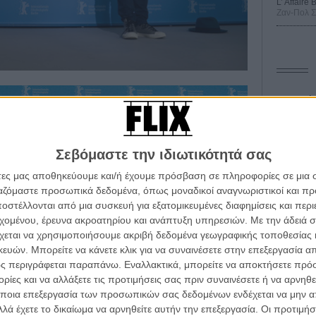
L’ Affaire
Ζαν-Πολ 
Οδύσ
Save
Καμπ
Σεβόμαστε την ιδιωτικότητά σας
Ο Τζ
άτες μας αποθηκεύουμε και/ή έχουμε πρόσβαση σε πληροφορίες σε μια
διαπ
ργαζόμαστε προσωπικά δεδομένα, όπως μοναδικοί αναγνωριστικοί και 
στέλλονται από μια συσκευή για εξατομικευμένες διαφημίσεις και περ
10 κ
α τα βλέπεις όλα σινεμά...
τον 
εχομένου, έρευνα ακροατηρίου και ανάπτυξη υπηρεσιών.
Με την άδειά σα
κινηματογραφική εβδομάδα
χεται να χρησιμοποιήσουμε ακριβή δεδομένα γεωγραφικής τοποθεσίας 
Spid
 τον τρόπο του flix
ών. Μπορείτε να κάνετε κλικ για να συναινέσετε στην επεξεργασία απ
ς περιγράφεται παραπάνω. Εναλλακτικά, μπορείτε να αποκτήσετε πρό
ίες και να αλλάξετε τις προτιμήσεις σας πριν συναινέσετε ή να αρνηθεί
wsletter
του flix, στο inbox σου
ποια επεξεργασία των προσωπικών σας δεδομένων ενδέχεται να μην απ
λά έχετε το δικαίωμα να αρνηθείτε αυτήν την επεξεργασία. Οι προτιμήσ