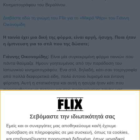
Κινηματογράφου του Βερολίνου.
Διαβάστε εδώ τη γνώμη του Flix για το «Μικρό Ψάρι» του Γιάννη
Οικονομίδη.
Η ταινία έχει μια δική της φόρμα, είναι αργή, ήσυχη. Ποια ήταν
η έμπνευση για το στιλ που της δώσατε;
Γιάννης Οικονομίδης:
Είναι μία συγκεκριμένη φόρμα ταινιών που
πάντα θαύμαζα. Ημουν γοητευμένος από την παράδοση του
Ιαπωνικού κινηματογράφου. Ενα στιλ, δηλαδή, κάτι σαν τοιχογραφία
από πολλά διαφορετικά είδη, πολύ έντονο λυρισμό και έντονη
φόρτιση. Αυτή η στατικότητα και αυτή η ησυχία ήταν κάτι που
προσπαθούσα να πετύχω και στις προηγούμενες ταινίες μας.
Τώρα, προσπάθησα όλη η ταινία να είναι έτσι. Ενώ φλερτάρει με τη
δυτική φόρμα αφήγησης, με κάποιο τρόπο μπαίνει από την πίσω
πόρτα και το γιαπωνέζικο στιλ. Για αυτό διάλεξα κι αυτές τις
τοποθεσίες που αποπνέουν συναισθηματισμό και ποίηση.
Σεβόμαστε την ιδιωτικότητά σας
Εμείς και οι συνεργάτες μας αποθηκεύουμε και/ή έχουμε
Εχει η ταινία να κάνει με την κρίση στην Ελλάδα;
πρόσβαση σε πληροφορίες σε μια συσκευή, όπως τα cookies,
και επεξεργαζόμαστε προσωπικά δεδομένα, όπως μοναδικοί