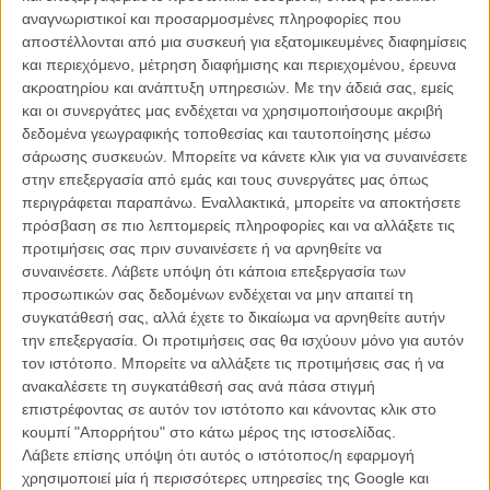
Γιάννης Οικονομίδης:
Κατά τη γνώμη μου μιλάει για την κρίση του
αναγνωριστικοί και προσαρμοσμένες πληροφορίες που
Δυτικού πολιτισμού. Μέσα εκεί εντάσσεται και η Ελλάδα, που
αποστέλλονται από μια συσκευή για εξατομικευμένες διαφημίσεις
περνάει μία κρίση πιο εμφανή από τον υπόλοιπο κόσμο. Αυτή η
και περιεχόμενο, μέτρηση διαφήμισης και περιεχομένου, έρευνα
κρίση όμως δεν ξεδιπλώνεται στην ταινία με τη στενή έννοια - όπως
ακροατηρίου και ανάπτυξη υπηρεσιών.
Με την άδειά σας, εμείς
θα περίμενε κάποιος να κάνει ένας Ελληνας σκηνοθέτης. Ο καμβάς
και οι συνεργάτες μας ενδέχεται να χρησιμοποιήσουμε ακριβή
της ταινίας είναι ο καμβάς ενός Δυτικού πολιτισμού σε ελεύθερη
δεδομένα γεωγραφικής τοποθεσίας και ταυτοποίησης μέσω
πτώση - όλα είναι για πούλημα, για κάψιμο. Παρακμή. Η Ελλάδα
σάρωσης συσκευών. Μπορείτε να κάνετε κλικ για να συναινέσετε
βρισκόταν σε κρίση εδώ και χρόνια. Ολες μου οι ταινίες μιλούσαν για
στην επεξεργασία από εμάς και τους συνεργάτες μας όπως
την κρίση - μια γενικότερη κρίση, όχι τη στενά οικονομική. Ελπίζω
περιγράφεται παραπάνω. Εναλλακτικά, μπορείτε να αποκτήσετε
στην ταινία να έχω καταφέρει να το δείξω αυτό, να το έχω αποδώσει
πρόσβαση σε πιο λεπτομερείς πληροφορίες και να αλλάξετε τις
σωστά.
προτιμήσεις σας πριν συναινέσετε ή να αρνηθείτε να
συναινέσετε.
Λάβετε υπόψη ότι κάποια επεξεργασία των
Γιατί ξεκινάτε το φιλμ τόσο υπνωτικά, με τόσο αργούς
προσωπικών σας δεδομένων ενδέχεται να μην απαιτεί τη
ρυθμούς;
συγκατάθεσή σας, αλλά έχετε το δικαίωμα να αρνηθείτε αυτήν
την επεξεργασία. Οι προτιμήσεις σας θα ισχύουν μόνο για αυτόν
Γιάννης Οικονομίδης:
Η έννοια του «αργού» ή του «γρήγορου»
τον ιστότοπο. Μπορείτε να αλλάξετε τις προτιμήσεις σας ή να
είναι σχετική. Κατά τη δική μου άποψη η ταινία δεν ξεκινάει αργά,
ανακαλέσετε τη συγκατάθεσή σας ανά πάσα στιγμή
ούτε το πρώτο μέρος είναι αργό. Ο κάθε δημιουργός έχει τη δική
επιστρέφοντας σε αυτόν τον ιστότοπο και κάνοντας κλικ στο
του αίσθηση του ρυθμού. Είναι ο χρόνος που χρειάζεται για να μας
κουμπί "Απορρήτου" στο κάτω μέρος της ιστοσελίδας.
συστηθεί ο ήρωας, ο χώρος του, η μοναξιά του. Για να αισθανθείς
Λάβετε επίσης υπόψη ότι αυτός ο ιστότοπος/η εφαρμογή
και να νιώσεις στο σινεμά, καμιά φορά χρειάζεται να κάνεις και μία
χρησιμοποιεί μία ή περισσότερες υπηρεσίες της Google και
παύση. Κι εδώ εχουμε να κάνουμε με ένα δύσκολο ήρωα και μία