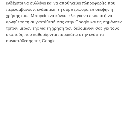
ενδέχεται να συλλέγει και να αποθηκεύει πληροφορίες που
δύσκολη ταινία που καταλήγει στο ζήτημα της αυτοδικίας. Κι αυτό
περιλαμβάνουν, ενδεικτικά, τη συμπεριφορά επίσκεψης ή
για να δικαιωθεί με κάποιο τρόπο χρειάζεται στήριξη. Χρειάζεται να
χρήσης σας. Μπορείτε να κάνετε κλικ για να δώσετε ή να
έχεις χρόνο για να μείνεις μαζί με τον ήρωα. Να τον καταλάβεις.
αρνηθείτε τη συγκατάθεσή σας στην Google και τις σημάνσεις
τρίτων μερών της για τη χρήση των δεδομένων σας για τους
Είναι πολύ ήσυχη ταινία - μου θύμισε τα παλιά γαλλικά νουάρ,
σκοπούς που καθορίζονται παρακάτω στην ενότητα
αλλά και ταινίες του Αγγελόπουλου...
συγκατάθεσης της Google.
Γιάννης Οικονομίδης:
Μία σοβαρή πηγή της έμπνευσής μας ήταν
το νουάρ του Ζαν Πιερ Μελβίλ. Του Θόδωρου Αγγελόπουλου, όχι δε
θα το έλεγα. Στην ουσία το αστυνομικό, το γκάνγκστερ φιλμ είναι μία
πρόφαση για να μιλήσει κανείς για ηθικά ζητήματα - σχέσεις, αξίες.
Ισως και πολιτική. Οι ταινίες του Μελβίλ είναι πολιτικές. Το νουάρ
είναι μια πρόφαση για να πεις χιλιάδες άλλα πράγματα.
Για να μπορέσετε να βρείτε τον ήρωα του Σταύρου, σας
πρότεινε ο Οικονομίδης να δείτε άλλες νουάρ ταινίες ή
δουλέψατε κατευθείαν με τις πρόβες;
Βαγγέλης Μουρίκης:
Οχι δουλέψαμε παράλληλα. Ο
κινηματογράφος που απασχολούσε τον Γιάννη ήταν κάτι που ο
ίδιος κουβαλούσε - τον έφερνε στις πρόβες και έτσι έμμεσα