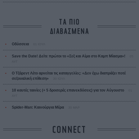
ΤΑ ΠΙΟ
ΔΙΑΒΑΣΜΕΝΑ
Οδύσσεια
01 ΙΟΥΛ
Save the Date! Δείτε πρώτοι το «Σεξ και Αίμα στο Καμπ Μίασμα»!
05
ΑΥΓ
Ο Τζάρεντ Λέτο αρνείται τις καταγγελίες: «Δεν έχω διαπράξει ποτέ
σεξουαλική επίθεση»
30 ΙΟΥΛ
10 καυτές ταινίες (+ 5 δροσερές επανεκδόσεις) για τον Αύγουστο
01
ΑΥΓ
Spider-Man: Καινούργια Μέρα
30 ΜΑΡ
CONNECT