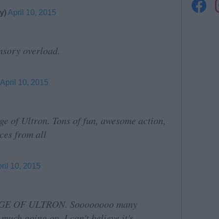
ty)
April 10, 2015
nsory overload.
April 10, 2015
ge of Ultron. Tons of fun, awesome action,
ces from all
ril 10, 2015
AGE OF ULTRON. Soooooooo many
uch going on, I can't believe it's