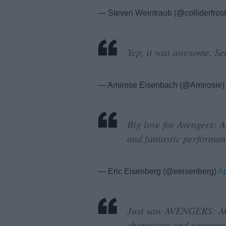
— Steven Weintraub (@colliderfros
Yep, it was awesome. Se
— Amirose Eisenbach (@Amirosie)
Big love for Avengers: A
and fantastic performan
— Eric Eisenberg (@eeisenberg)
Ap
Just saw AVENGERS: 
characters and soooooo m