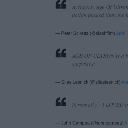
Avengers: Age Of Ultron
action packed than the fi
— Peter Sciretta (@slashfilm)
April
AGE OF ULTRON is a bla
surprises!
— Silas Lesnick (@silaslesnick)
Apr
Personally. . I LOVED i
— John Campea (@johncampea)
A