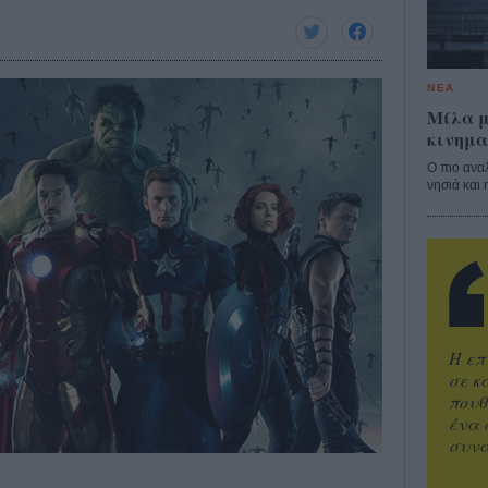
ΝΕΑ
Μίλα μ
κινημα
Ο πιο ανα
νησιά και 
Η επ
σε κ
πουθ
ένα 
συνα