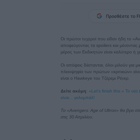
Προσθέστε το Fl
Οι πρώτοι τυχεροί που είδαν ήδη το «Av
αποφεύγοντας τα spoilers και μένοντας
μέρος των Εκδικητών είναι καλύτερο ή 
Οι απόψεις διίστανται, όλοι μιλούν για μ
πλειοψηφία των πρώτων «κριτικών» είναι 
είναι ο Hawkeye του Τζέρεμι Ρένερ.
Δείτε ακόμη
:
«Let's finish this.» Το νέο
είναι... γκλομπάλ!
Το «Avengers: Age of Ultron» θα βγει σ
στις 30 Απριλίου.