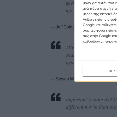
κινημα
geek out to Avengers: Ag
μόνο για αυτόν τον 
κριτικ
ανά πάσα στιγμή επι
up!
μέρος της ιστοσελίδα
Λάβετε επίσης υπόψη
Google και ενδέχετα
— Jeff Goldsmith (@yogoldsmith)
A
συμπεριφορά επίσκεψ
σας στην Google και
καθορίζονται παρακ
AVENGERS AGE OF ULTRO
character moments, and 
again.
ΠΕΡΙ
— Steven Weintraub (@colliderfros
Important to note AVE
different movie than the 