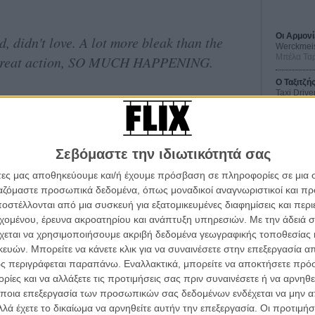
Οι Αρμονί
didn't love. A lot more bleak than the
Werckmei
Μπέλα Τα
r, great action, SO MUCH HAPPENING.
O Ταξιτζή
Taxi Drive
Μάρτιν Σκ
 10, 2015
Μια Θέση 
A Place in
Τζορτζ Στί
Σεβόμαστε την ιδιωτικότητά σας
ke a bookend to Phase 1,
#AgeofUltron
άτες μας αποθηκεύουμε και/ή έχουμε πρόσβαση σε πληροφορίες σε μια
Οδύσσεια
onduit of things to come. That being said, it
The Odys
ργαζόμαστε προσωπικά δεδομένα, όπως μοναδικοί αναγνωριστικοί και 
Κρίστοφε
στέλλονται από μια συσκευή για εξατομικευμένες διαφημίσεις και περ
α τα βλέπεις όλα σινεμά...
εχομένου, έρευνα ακροατηρίου και ανάπτυξη υπηρεσιών.
Με την άδειά σα
Ψηλά Τακ
κινηματογραφική εβδομάδα
Tacones l
χεται να χρησιμοποιήσουμε ακριβή δεδομένα γεωγραφικής τοποθεσίας 
Πέδρο Αλ
)
April 10, 2015
 τον τρόπο του flix
ών. Μπορείτε να κάνετε κλικ για να συναινέσετε στην επεξεργασία απ
ς περιγράφεται παραπάνω. Εναλλακτικά, μπορείτε να αποκτήσετε πρό
ίες και να αλλάξετε τις προτιμήσεις σας πριν συναινέσετε ή να αρνηθεί
wsletter
του flix, στο inbox σου
ποια επεξεργασία των προσωπικών σας δεδομένων ενδέχεται να μην απ
s still firing on all cylinders - was fun to
λά έχετε το δικαίωμα να αρνηθείτε αυτήν την επεξεργασία. Οι προτιμήσ