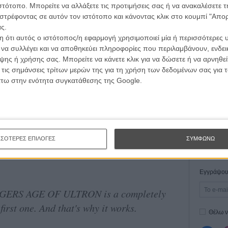
τογραφικές ειδήσεις | νέες ταινίες | πρόγραμμα αιθουσών για όλη την Ελλάδα |
e of Ultron - a highly entertaining follow-
ιστότοπο. Μπορείτε να αλλάξετε τις προτιμήσεις σας ή να ανακαλέσετε
Οδύσ
ές | συνεντεύξεις | απόψεις | αφιερώματα | διαγωνισμοί
στρέφοντας σε αυτόν τον ιστότοπο και κάνοντας κλικ στο κουμπί "Απ
ς.
Save
 ότι αυτός ο ιστότοπος/η εφαρμογή χρησιμοποιεί μία ή περισσότερες 
Καμπ
ι να συλλέγει και να αποθηκεύει πληροφορίες που περιλαμβάνουν, ενδεικ
ΕΓΓΡΑΦΗ
pril 10, 2015
ης ή χρήσης σας. Μπορείτε να κάνετε κλικ για να δώσετε ή να αρνηθε
Ο Τζ
διαπ
 τις σημάνσεις τρίτων μερών της για τη χρήση των δεδομένων σας για
άτω στην ενότητα συγκατάθεσης της Google.
10 κ
N is loaded with insane action, great
τον 
funny dialogue. Joss did the impossible
Spid
ΣΣΟΤΕΡΕΣ ΕΠΙΛΟΓΕΣ
ΣΥΜΦΩΝΩ
ty)
April 10, 2015
Εγγράψου 
NGERS AGE OF ULTRON is a completely
first one. And that's why it works.
Θέλω ν