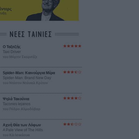
έντερς
ευξη
ΝΕΕΣ ΤΑΙΝΙΕΣ
O Ταξιτζής
Taxi Driver
του Μάρτιν Σκορσέζε
Spider-Man: Καινούργια Μέρα
Spider-Man: Brand New Day
του Ντέστιν Ντάνιελ Κρέτον
Ψηλά Τακούνια
Tacones lejanos
του Πέδρο Αλμοδόβαρ
Αχνή Θέα των Λόφων
A Pale View of The Hills
του Κέι Ισικάουα