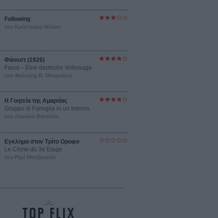
Following
του Κρίστοφερ Νόλαν
Φάουστ (1926)
Faust – Eine deutsche Volkssage
του Φρίντριχ Β. Μουρνάου
Η Γοητεία της Αμαρτίας
Gruppo di Famiglia in un Interno
του Λουκίνο Βισκόντι
Εγκλημα στον Τρίτο Οροφο
Le Crime du 3e Etage
του Ρεμί Μπεζανσόν