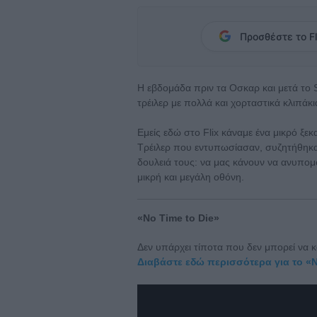
Προσθέστε το Fl
Η εβδομάδα πριν τα Οσκαρ και μετά το S
τρέιλερ με πολλά και χορταστικά κλιπάκι
Εμείς εδώ στο Flix κάναμε ένα μικρό ξε
Τρέιλερ που εντυπωσίασαν, συζητήθηκαν
δουλειά τους: να μας κάνουν να ανυπομ
μικρή και μεγάλη οθόνη.
«No Time to Die»
Δεν υπάρχει τίποτα που δεν μπορεί να κ
Διαβάστε εδώ περισσότερα για το «N