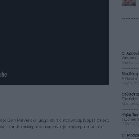
Οι Αρμονί
Werckmei
Μπέλα Τα
Μια Θέση 
A Place in
Τζορτζ Στί
Οδύσσεια
The Odys
Κρίστοφε
Ψηλά Τακ
Tacones l
op: Gun Maverick» μέχρι και τις πολυαναμένομες σειρές
Πέδρο Αλ
aser και τα τρέιλερ που έκαναν την πρεμιέρα τους στο
Ο Παραχα