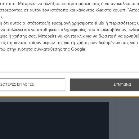
τογραφικές ειδήσεις | νέες ταινίες | πρόγραμμα αιθουσών για όλη την Ελλάδα |
ιστότοπο. Μπορείτε να αλλάξετε τις προτιμήσεις σας ή να ανακαλέσετε
Εγγράψου 
ές | συνεντεύξεις | απόψεις | αφιερώματα | διαγωνισμοί
στρέφοντας σε αυτόν τον ιστότοπο και κάνοντας κλικ στο κουμπί "Απ
ς.
 ότι αυτός ο ιστότοπος/η εφαρμογή χρησιμοποιεί μία ή περισσότερες 
Θέλω ν
ι να συλλέγει και να αποθηκεύει πληροφορίες που περιλαμβάνουν, ενδεικ
ΕΓΓΡΑΦΗ
ης ή χρήσης σας. Μπορείτε να κάνετε κλικ για να δώσετε ή να αρνηθε
 τις σημάνσεις τρίτων μερών της για τη χρήση των δεδομένων σας για
άτω στην ενότητα συγκατάθεσης της Google.
ΣΣΟΤΕΡΕΣ ΕΠΙΛΟΓΕΣ
ΣΥΜΦΩΝΩ