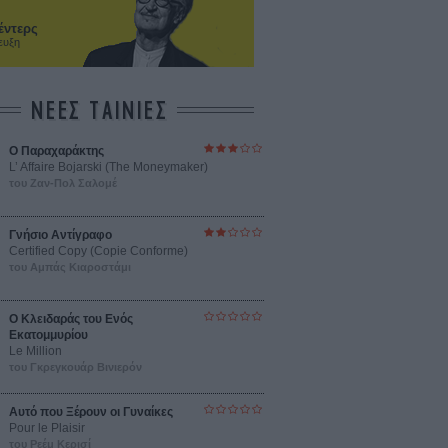
έντερς
ευξη
ΝΕΕΣ ΤΑΙΝΙΕΣ
Ο Παραχαράκτης
L’ Affaire Bojarski (The Moneymaker)
του Ζαν-Πολ Σαλομέ
Γνήσιο Αντίγραφο
Certified Copy (Copie Conforme)
του Αμπάς Κιαροστάμι
Ο Κλειδαράς του Ενός
Εκατομμυρίου
Le Million
του Γκρεγκουάρ Βινιερόν
Αυτό που Ξέρουν οι Γυναίκες
Pour le Plaisir
του Ρεέμ Κερισί