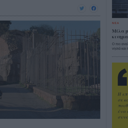
ΝΕΑ
Μίλα μ
κινημα
Ο πιο ανα
νησιά και 
Η επ
σε κ
πουθ
ένα 
συνα