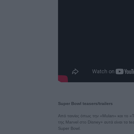
Super Bowl teasers/trailers
Από ταινίες όπως την «Mulan» και το «T
της Marvel στο Disney+ αυτά είναι τα te
Super Bowl.