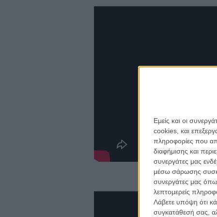
Εμείς και οι συνεργ
cookies, και επεξε
πληροφορίες που απο
για ν
διαφήμισης και περι
Η 
συνεργάτες μας ενδέ
με
μέσω σάρωσης συσκευ
συνεργάτες μας όπω
λεπτομερείς πληροφορ
το
ne
Λάβετε υπόψη ότι κά
συγκατάθεσή σας, αλ