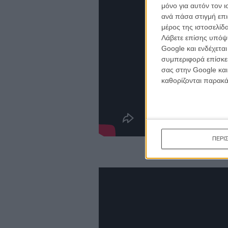
κινημα
μόνο για αυτόν τον 
κριτικ
ανά πάσα στιγμή επι
μέρος της ιστοσελίδα
Λάβετε επίσης υπόψη
Google και ενδέχετα
συμπεριφορά επίσκεψ
σας στην Google και
καθορίζονται παρακ
ΠΕΡΙ