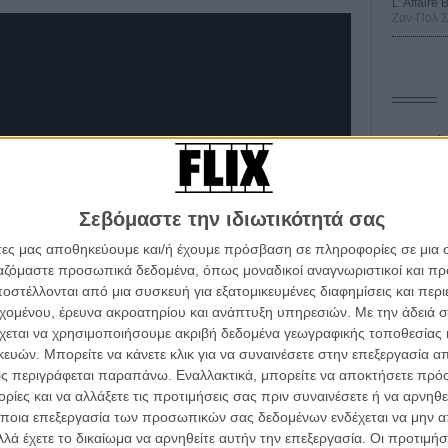
L’ Affaire
Ζαν-Πολ 
Οδύσ
Save
Καμπ
Σεβόμαστε την ιδιωτικότητά σας
Ο Τζ
άτες μας αποθηκεύουμε και/ή έχουμε πρόσβαση σε πληροφορίες σε μια
διαπ
ργαζόμαστε προσωπικά δεδομένα, όπως μοναδικοί αναγνωριστικοί και 
στέλλονται από μια συσκευή για εξατομικευμένες διαφημίσεις και περ
10 κ
α τα βλέπεις όλα σινεμά...
τον 
εχομένου, έρευνα ακροατηρίου και ανάπτυξη υπηρεσιών.
Με την άδειά σα
κινηματογραφική εβδομάδα
χεται να χρησιμοποιήσουμε ακριβή δεδομένα γεωγραφικής τοποθεσίας 
Spid
 τον τρόπο του flix
ών. Μπορείτε να κάνετε κλικ για να συναινέσετε στην επεξεργασία απ
ς περιγράφεται παραπάνω. Εναλλακτικά, μπορείτε να αποκτήσετε πρό
ίες και να αλλάξετε τις προτιμήσεις σας πριν συναινέσετε ή να αρνηθεί
wsletter
του flix, στο inbox σου
ποια επεξεργασία των προσωπικών σας δεδομένων ενδέχεται να μην απ
λά έχετε το δικαίωμα να αρνηθείτε αυτήν την επεξεργασία. Οι προτιμήσ