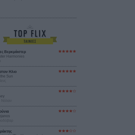
ες Βερκμάιστερ
ster Harmonies
ρ
στον Ηλιο
 the Sun
βενς
sey
ρ Νόλαν
ούνια
ejanos
μοδόβαρ
ράκτης