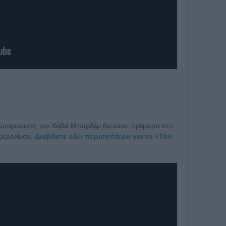
πρωταγωνιστή τον Χαβιέ Μπαρδέμ θα κάνει πρεμιέρα στο
 Βερολίνου.
Διαβάστε εδώ περισσότερα για το «The