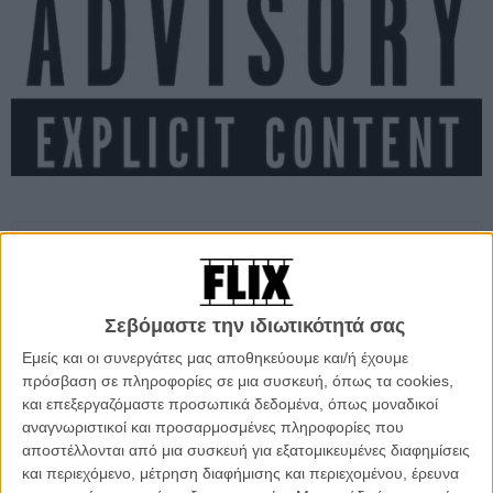
Προσθέστε το Flix στις προτιμήσεις σας στο
Google
Σεβόμαστε την ιδιωτικότητά σας
Από το «Stand by Me» μέχρι το «Cape Fear» και από το «Full
Εμείς και οι συνεργάτες μας αποθηκεύουμε και/ή έχουμε
Metal Jacket» μέχρι το «Blue Velvet», οι 100 απειλές που χώρεσαν
πρόσβαση σε πληροφορίες σε μια συσκευή, όπως τα cookies,
μέσα στα περίπου 11 λεπτά του βίντεο που έφτιαξε (με τέχνη) ο
και επεξεργαζόμαστε προσωπικά δεδομένα, όπως μοναδικοί
Χάρι Χάρναχαν λειτουργούν προς διάφορες κατευθύνσεις: δίνουν
αναγνωριστικοί και προσαρμοσμένες πληροφορίες που
ιδέες για κάθε περίσταση και μαζί ολοκληρώνουν ένα πάνθεον με
αποστέλλονται από μια συσκευή για εξατομικευμένες διαφημίσεις
τρομακτικούς χαρακτήρες σε τρομακτικές στιγμές.
και περιεχόμενο, μέτρηση διαφήμισης και περιεχομένου, έρευνα