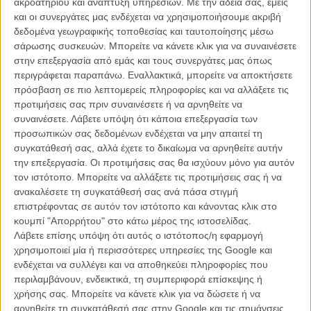
ακροατηρίου και ανάπτυξη υπηρεσιών.
Με την άδειά σας, εμείς
Δείτε το εδώ με δική σας ευθύνη (και προειδοποίηση για σκληρή
και οι συνεργάτες μας ενδέχεται να χρησιμοποιήσουμε ακριβή
γλώσσα):
δεδομένα γεωγραφικής τοποθεσίας και ταυτοποίησης μέσω
σάρωσης συσκευών. Μπορείτε να κάνετε κλικ για να συναινέσετε
στην επεξεργασία από εμάς και τους συνεργάτες μας όπως
περιγράφεται παραπάνω. Εναλλακτικά, μπορείτε να αποκτήσετε
πρόσβαση σε πιο λεπτομερείς πληροφορίες και να αλλάξετε τις
προτιμήσεις σας πριν συναινέσετε ή να αρνηθείτε να
συναινέσετε.
Λάβετε υπόψη ότι κάποια επεξεργασία των
προσωπικών σας δεδομένων ενδέχεται να μην απαιτεί τη
συγκατάθεσή σας, αλλά έχετε το δικαίωμα να αρνηθείτε αυτήν
την επεξεργασία. Οι προτιμήσεις σας θα ισχύουν μόνο για αυτόν
τον ιστότοπο. Μπορείτε να αλλάξετε τις προτιμήσεις σας ή να
ανακαλέσετε τη συγκατάθεσή σας ανά πάσα στιγμή
επιστρέφοντας σε αυτόν τον ιστότοπο και κάνοντας κλικ στο
κουμπί "Απορρήτου" στο κάτω μέρος της ιστοσελίδας.
Λάβετε επίσης υπόψη ότι αυτός ο ιστότοπος/η εφαρμογή
χρησιμοποιεί μία ή περισσότερες υπηρεσίες της Google και
ενδέχεται να συλλέγει και να αποθηκεύει πληροφορίες που
περιλαμβάνουν, ενδεικτικά, τη συμπεριφορά επίσκεψης ή
χρήσης σας. Μπορείτε να κάνετε κλικ για να δώσετε ή να
αρνηθείτε τη συγκατάθεσή σας στην Google και τις σημάνσεις