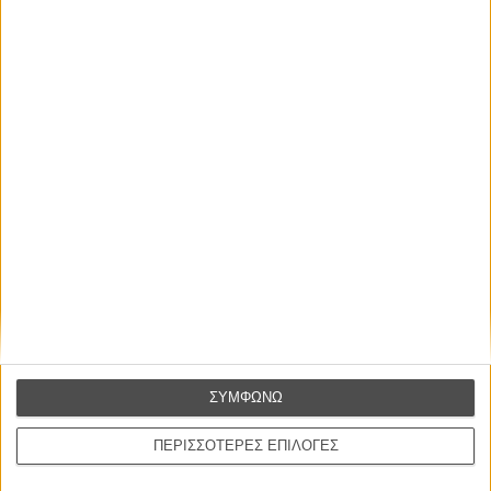
απλώς ένα ωραίο, ανεβαστικό, επιφανειακό
συναίσθημα.»
Βιμ Βέντερς
Συνέντευξη
ΝΕΕΣ ΤΑΙΝΙΕΣ
Ο Παραχαράκτης
L’ Affaire Bojarski (The Moneymaker)
του Ζαν-Πολ Σαλομέ
Γνήσιο Αντίγραφο
Certified Copy (Copie Conforme)
του Αμπάς Κιαροστάμι
ΣΥΜΦΩΝΩ
Ο Κλειδαράς του Ενός Εκατομμυρίου
Le Million
ΠΕΡΙΣΣΟΤΕΡΕΣ ΕΠΙΛΟΓΕΣ
του Γκρεγκουάρ Βινιερόν