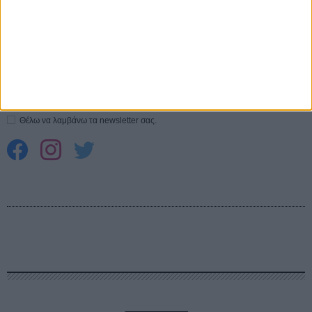
CONNECT
Εγγράψου στο εβδομαδιαίο newsletter μας.
ΕΓΓΡΑΦΗ
Θέλω να λαμβάνω τα newsletter σας.