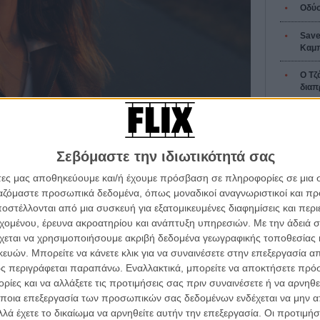
Οδύσ
Save
Καμπ
Ο Τζ
διαπ
10 κ
λιφ
τον 
 Πόλη στη Μυτιλήνη. Ένα οδοιπορικό γεμάτο μουσική,
Σεβόμαστε την ιδιωτικότητά σας
Spid
άτες μας αποθηκεύουμε και/ή έχουμε πρόσβαση σε πληροφορίες σε μια
ργαζόμαστε προσωπικά δεδομένα, όπως μοναδικοί αναγνωριστικοί και 
κόμη Γελαστοί Τσιγγάνοι»), μια γαλλοελληνική
στέλλονται από μια συσκευή για εξατομικευμένες διαφημίσεις και περ
άφνη Πατακιά στον πρώτο μεγάλο πρωταγωνιστικό της
α τα βλέπεις όλα σινεμά...
εχομένου, έρευνα ακροατηρίου και ανάπτυξη υπηρεσιών.
Με την άδειά σα
κινηματογραφική εβδομάδα
Εγγράψου 
χεται να χρησιμοποιήσουμε ακριβή δεδομένα γεωγραφικής τοποθεσίας 
 τον τρόπο του flix
ών. Μπορείτε να κάνετε κλικ για να συναινέσετε στην επεξεργασία απ
Τ 3
ς περιγράφεται παραπάνω. Εναλλακτικά, μπορείτε να αποκτήσετε πρό
ίες και να αλλάξετε τις προτιμήσεις σας πριν συναινέσετε ή να αρνηθεί
Θέλω ν
wsletter
του flix, στο inbox σου
ποια επεξεργασία των προσωπικών σας δεδομένων ενδέχεται να μην απ
λά έχετε το δικαίωμα να αρνηθείτε αυτήν την επεξεργασία. Οι προτιμήσ