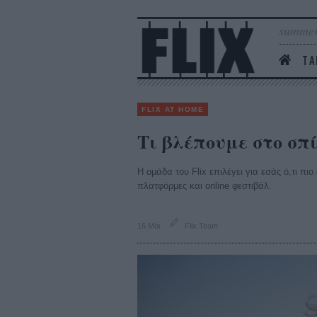
summer
ΤΑ
FLIX AT HOME
Τι βλέπουμε στο σπ
Η ομάδα του Flix επιλέγει για εσάς ό,τι πι
πλατφόρμες και online φεστιβάλ.
16 Μάι
Flix Team