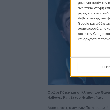
κινημα
μόνο για αυτόν τον 
κριτικ
ανά πάσα στιγμή επι
μέρος της ιστοσελίδα
Λάβετε επίσης υπόψη
Google και ενδέχετα
συμπεριφορά επίσκεψ
σας στην Google και
καθορίζονται παρακ
ΠΕΡΙ
Ο Χάρι Πότερ και οι Κλήροι του Θανάτ
Hallows: Part 2) του Ντέιβιντ Γέιτς
Αφού κατέστρεψαν έναν Πεμπτουσιωτή κ