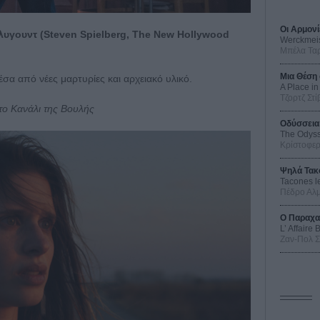
Οι Αρμονί
λυγουντ (Steven Spielberg, The New Hollywood
Werckmei
Μπέλα Τα
Μια Θέση 
α από νέες μαρτυρίες και αρχειακό υλικό.
A Place in
Τζορτζ Στί
στο Κανάλι της Βουλής
Οδύσσεια
The Odys
Κρίστοφε
Ψηλά Τακ
Tacones l
Πέδρο Αλ
Ο Παραχα
L’ Affaire
Ζαν-Πολ 