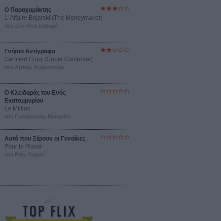
Ο Παραχαράκτης
L’ Affaire Bojarski (The Moneymaker)
του Ζαν-Πολ Σαλομέ
Γνήσιο Αντίγραφο
Certified Copy (Copie Conforme)
του Αμπάς Κιαροστάμι
Ο Κλειδαράς του Ενός
Εκατομμυρίου
Le Million
του Γκρεγκουάρ Βινιερόν
Αυτό που Ξέρουν οι Γυναίκες
Pour le Plaisir
του Ρεέμ Κερισί