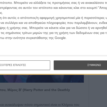
τογραφικές ειδήσεις | νέες ταινίες | πρόγραμμα αιθουσών για όλη την Ελλάδα |
ιστότοπο. Μπορείτε να αλλάξετε τις προτιμήσεις σας ή να ανακαλέσετε
ές | συνεντεύξεις | απόψεις | αφιερώματα | διαγωνισμοί
στρέφοντας σε αυτόν τον ιστότοπο και κάνοντας κλικ στο κουμπί "Απ
ς.
 ότι αυτός ο ιστότοπος/η εφαρμογή χρησιμοποιεί μία ή περισσότερες 
ι να συλλέγει και να αποθηκεύει πληροφορίες που περιλαμβάνουν, ενδεικ
ΕΓΓΡΑΦΗ
ης ή χρήσης σας. Μπορείτε να κάνετε κλικ για να δώσετε ή να αρνηθε
 τις σημάνσεις τρίτων μερών της για τη χρήση των δεδομένων σας για
άτω στην ενότητα συγκατάθεσης της Google.
ΣΣΟΤΕΡΕΣ ΕΠΙΛΟΓΕΣ
ΣΥΜΦΩΝΩ
ου, Μέρος Β' (Harry Potter and the Deathly
αι ανακάλυψαν πόσο σημαντικοί είναι οι Κλήρου του