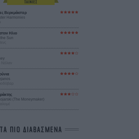
ες Βερκμάιστερ
ster Harmonies
ρ
στον Ηλιο
 the Sun
βενς
sey
ρ Νόλαν
ούνια
ejanos
μοδόβαρ
ράκτης
 Bojarski (The Moneymaker)
Σαλομέ
ΤΑ ΠΙΟ ΔΙΑΒΑΣΜΕΝΑ