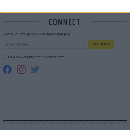
Spider-Man: Καινούργια Μέρα
30 ΜΑΡ
CONNECT
Εγγράψου στο εβδομαδιαίο newsletter μας.
ΕΓΓΡΑΦΗ
Θέλω να λαμβάνω τα newsletter σας.