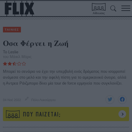
Αίθουσες
ΤΑΙΝΙΕΣ
Οσα Φέρνει η Ζωή
To Leslie
του Μάικλ Μόρις
Μπορεί το σενάριο να έχει την υπερβολή ενός δράματος που ισορροπεί
ανάμεσα στο μελό και την αφελή πίστη για το αμερικανικό όνειρο, αλλά
η Αντρεα Ράιζμπορο δίνει μία tour de force ερμηνεία που συγκλονίζει.
04 Νοέ 2022
Πόλυ Λυκούργου
ΠΟΥ ΠΑΙΖΕΤΑΙ;