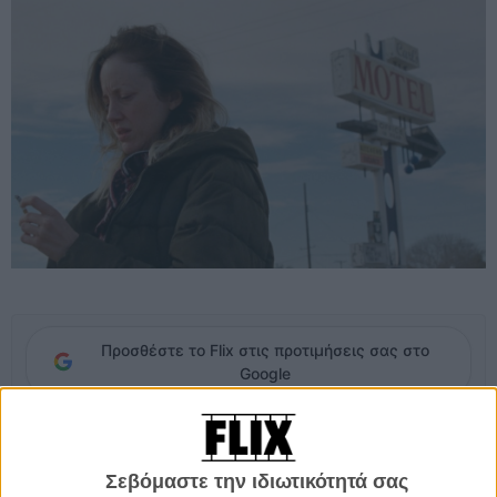
Προσθέστε το Flix στις προτιμήσεις σας στο
Google
Η Λέσλι, μία Τεξανή ανύπαντρη μητέρα, είναι πολύ τυχερή: κέρδισε
190.000 δολάρια στο λαχείο - εισιτήριο για να αγοράσει ένα σπίτι και
Σεβόμαστε την ιδιωτικότητά σας
να φροντίσει τον μικρό της γιο. Η Λέσλι είναι επιπόλαιη. Εξι χρόνια