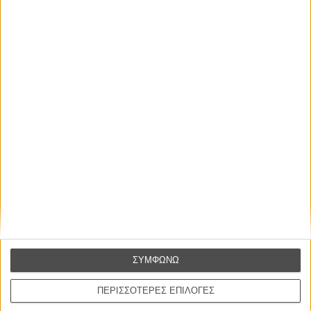
ΝΕΑ
Μίλα μου για καλοκαιρινά φεστιβάλ κινηματογράφου
στην Ελλάδα
Ο πιο αναλυτικός οδηγός των καλοκαιρινών φεστιβάλ σε νησιά και ηπειρωτική
Ελλάδα είναι εδώ
ΣΥΜΦΩΝΩ
ΠΕΡΙΣΣΟΤΕΡΕΣ ΕΠΙΛΟΓΕΣ
Η επιτυχία είναι υπερτιμημένη. Δεν σε κάνει