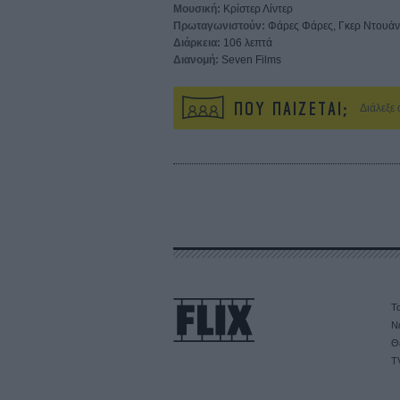
Μουσική:
Κρίστερ Λίντερ
Πρωταγωνιστούν:
Φάρες Φάρες, Γκερ Ντουάνι,
Διάρκεια:
106 λεπτά
Διανομή:
Seven Films
ΠΟΥ ΠΑΙΖΕΤΑΙ;
Διάλεξε
Τα
Ν
Θ
T