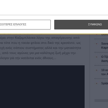
L’ Affaire
υστηρίου να διαταράσσονται συνεχώς, αλλά οι
Ζαν-Πολ 
υν από τα όρια της καρικατούρας με τον Φαρές Φαρές
ρεντίν, με την λεπτή γραμμή κυνισμού και ανθρωπιάς
άρκεια της ταινίας.
ΣΣΟΤΕΡΕΣ ΕΠΙΛΟΓΕΣ
ΣΥΜΦΩΝΩ
 να ξετυλίγονται μπροστά σου, με το Κάιρο να βρίσκεται
σης (η παραγωγή είχε αναγκαστεί να διακόψει τα
Οδύσ
ταφέρει στην Καζαμπλάνκα λόγω της απαγόρευσης από
αι τότε που η ταινία φτάνει στο δικό της κρεσέντο, ως
Save
ποχή ενός σάπιου συστήματος αλλά και την ματαιότητα
Καμπ
 από τους αγώνες για μια καλύτερη ζωή μέχρι την
Ο Τζ
γοι για την κατάντια ενός έθνους...
διαπ
10 κ
τον 
Spid