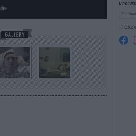
Εγγράψου 
Θέλω ν