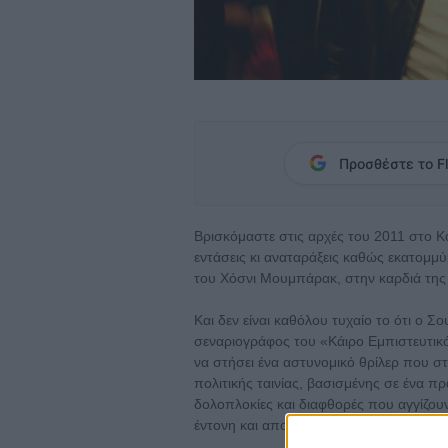
Προσθέστε το Fl
Βρισκόμαστε στις αρχές του 2011 στο Κά
εντάσεις κι αναταράξεις καθώς εκατομμ
του Χόσνι Μουμπάρακ, στην καρδιά της 
Και δεν είναι καθόλου τυχαίο το ότι ο Σ
σεναριογράφος του «Κάιρο Εμπιστευτικό»
να στήσει ένα αστυνομικό θρίλερ που σ
πολιτικής ταινίας, βασισμένης σε ένα π
δολοπλοκίες και διαφθορές που αγγίζου
έντονη και αποπνιχτική νουάρ ατμόσφαι