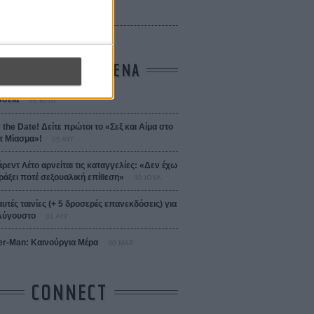
 Bojarski (The Moneymaker)
Σαλομέ
ΤΑ ΠΙΟ ΔΙΑΒΑΣΜΕΝΑ
σεια
01 ΙΟΥΛ
 the Date! Δείτε πρώτοι το «Σεξ και Αίμα στο
 Μίασμα»!
05 ΑΥΓ
άρεντ Λέτο αρνείται τις καταγγελίες: «Δεν έχω
ράξει ποτέ σεξουαλική επίθεση»
30 ΙΟΥΛ
αυτές ταινίες (+ 5 δροσερές επανεκδόσεις) για
Αύγουστο
01 ΑΥΓ
er-Man: Καινούργια Μέρα
30 ΜΑΡ
CONNECT