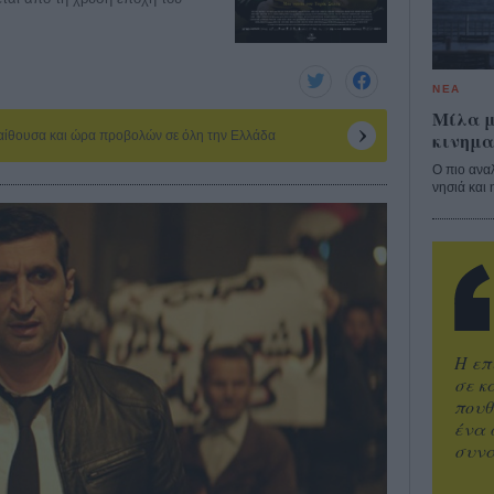
ΝΕΑ
Μίλα μ
κινημα
 αίθουσα και ώρα προβολών σε όλη την Ελλάδα
Ο πιο ανα
νησιά και 
Η επ
σε κ
πουθ
ένα 
συνα