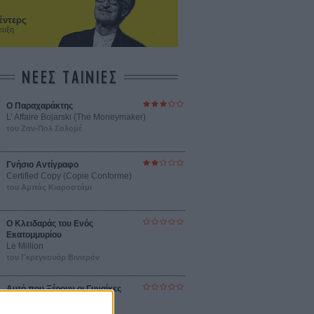
έντερς
ευξη
ΝΕΕΣ ΤΑΙΝΙΕΣ
Ο Παραχαράκτης
L’ Affaire Bojarski (The Moneymaker)
του Ζαν-Πολ Σαλομέ
Γνήσιο Αντίγραφο
Certified Copy (Copie Conforme)
του Αμπάς Κιαροστάμι
Ο Κλειδαράς του Ενός
Εκατομμυρίου
Le Million
του Γκρεγκουάρ Βινιερόν
Αυτό που Ξέρουν οι Γυναίκες
Pour le Plaisir
του Ρεέμ Κερισί