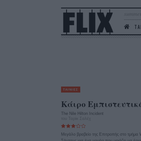
summer
ΤΑ
ΤΑΙΝΙΕΣ
Κάιρο Εμπιστευτικ
The Nile Hilton Incident
του Ταρίκ Σαλέχ
Μεγάλο βραβείο της Επιτροπής στο τμήμα 
Σάντανς για ένα νουάρ που μοιάζει να έρχ