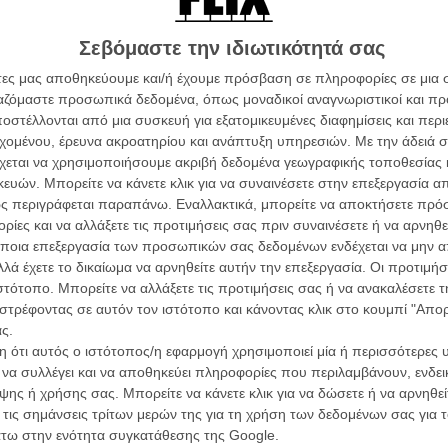
ό μισοφωτισμένα σοκάκια, τα σκοτεινά και υγρά
, και τα κακόφημα μπαρ της πόλης πνιγμένα από τον
Σεβόμαστε την ιδιωτικότητά σας
αι τα τζαζ τραγούδια πανέμορφων γυναικών, ο Σαλέχ,
άτες μας αποθηκεύουμε και/ή έχουμε πρόσβαση σε πληροφορίες σε μια
λασικών νουάρ ταινιών όπως το «Chinatown» του
ργαζόμαστε προσωπικά δεδομένα, όπως μοναδικοί αναγνωριστικοί και 
πιστευτικό» του Κέρτις Χάνσον, κινηματογραφεί μια
στέλλονται από μια συσκευή για εξατομικευμένες διαφημίσεις και περ
πανάστασης με μια έντονη κριτική ματιά.
εχομένου, έρευνα ακροατηρίου και ανάπτυξη υπηρεσιών.
Με την άδειά σα
χεται να χρησιμοποιήσουμε ακριβή δεδομένα γεωγραφικής τοποθεσίας 
άζει να δείξει τον ήρωά του, τον Νορέντιν, έναν
Οι Αρμονί
ών. Μπορείτε να κάνετε κλικ για να συναινέσετε στην επεξεργασία απ
τρο ενός διεφθαρμένου συστήματος, να «ξυπνά» από
Werckmei
Μπέλα Τα
ς περιγράφεται παραπάνω. Εναλλακτικά, μπορείτε να αποκτήσετε πρό
ής. Να καταλαβαίνει επιτέλους τι συμβαίνει γύρω του,
ίες και να αλλάξετε τις προτιμήσεις σας πριν συναινέσετε ή να αρνηθεί
ε μέσα στην φτώχια, την κακοποίηση και παραβίαση των
Μια Θέση 
ποια επεξεργασία των προσωπικών σας δεδομένων ενδέχεται να μην απ
νεργία και να εναντιώνεται γα πρώτη φορά, να
A Place in
λά έχετε το δικαίωμα να αρνηθείτε αυτήν την επεξεργασία. Οι προτιμήσ
 που θα ήθελε τους υπηκόους του άβουλα πλάσματα και
Τζορτζ Στί
ιστότοπο. Μπορείτε να αλλάξετε τις προτιμήσεις σας ή να ανακαλέσετε
Οδύσσεια
στρέφοντας σε αυτόν τον ιστότοπο και κάνοντας κλικ στο κουμπί "Απ
The Odys
ς.
θος τη «σκοτεινή» φάση στην οποία βρέθηκε η Αίγυπτος
Κρίστοφε
 ότι αυτός ο ιστότοπος/η εφαρμογή χρησιμοποιεί μία ή περισσότερες 
 να χάνει πόντους από το πόσο συναρπαστική μοιάζει
Ψηλά Τακ
ι να συλλέγει και να αποθηκεύει πληροφορίες που περιλαμβάνουν, ενδεικ
 εξελίσσεται με πολύ αργούς ρυθμούς σαν ένα καζάνι που
Tacones l
ης ή χρήσης σας. Μπορείτε να κάνετε κλικ για να δώσετε ή να αρνηθε
άζει, ειδικά λίγο πριν το φινάλε, γίνεται κάπως
Πέδρο Αλ
 τις σημάνσεις τρίτων μερών της για τη χρήση των δεδομένων σας για
υπέροχο να βλέπεις κάθε κάδρο, κάθε σκηνή που στήνει
άτω στην ενότητα συγκατάθεσης της Google.
παστικό τρόπο ένα υποδειγματικό αστυνομικό θρίλερ.
Ο Παραχα