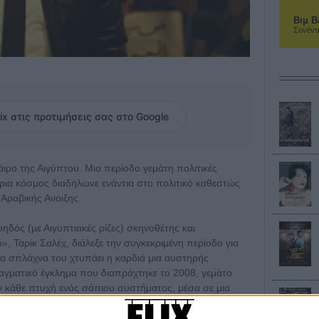
Βιμ Β
Συνέντ
ix στις προτιμήσεις σας στο Google
ιρο της Αιγύπτου. Μια περίοδο γεμάτη πολιτικές
ύρια κόσμος διαδήλωνε ενάντια στο πολιτικό καθεστώς
Αραβικής Ανοιξης.
ουηδός (με Αιγυπτιακές ρίζες) σκηνοθέτης και
, Ταρίκ Σαλέχ, διάλεξε την συγκεκριμένη περίοδο για
τα σπλάχνα του χτυπάει η καρδιά μια αυστηρής
ραγματικό έγκλημα που διαπράχτηκε το 2008, γεμάτο
ν κάθε πτυχή ενός σάπιου συστήματος, μέσα σε μια
ρα.