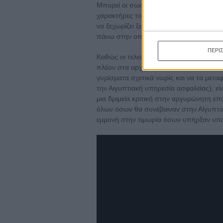
Μπορεί οι σωστές δόσεις αγωνίας και μ
χαρακτήρες του καταφέρνουν να ξεφύγο
να ξεχωρίζει ξεκάθαρα στο ρόλο του Νο
πάνω στην οποία περπατάει σε όλη τη δι
ΠΕΡΙ
Καθώς οι τελευταίες σκηνές της αρχίζουν
πλέον στα αρχή της δικής του Επανάστα
γυρίσματα σχετικά νωρίς και να τα με
την Αιγυπτιακή υπηρεσία ασφαλείας), είν
μια δριμεία κριτική στην αργυρώνητη ε
όλων όσων θα συνέβαιναν στην Αίγυπτο,
εμμονή στην τιμωρία όσων υπήρξαν υπόλο