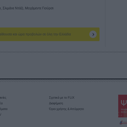
 Σλιμάνε Ντάζι, Μοχάμεντε Γιούρσι
 αίθουσα και ώρα προβολών σε όλη την Ελλάδα
ινίες
Σχετικά με το FLIX
έα
Διαφήμιση
έματα
Όροι χρήσης & Απόρρητο
V