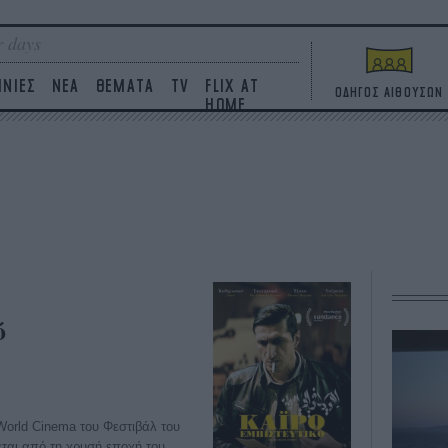
 days
ΙΝΙΕΣ
ΝΕΑ
ΘΕΜΑΤΑ
TV
FLIX AT
ΟΔΗΓΟΣ ΑΙΘΟΥΣΩΝ
HOME
ό
World Cinema του Φεστιβάλ του
εται από τη χρυσή εποχή του