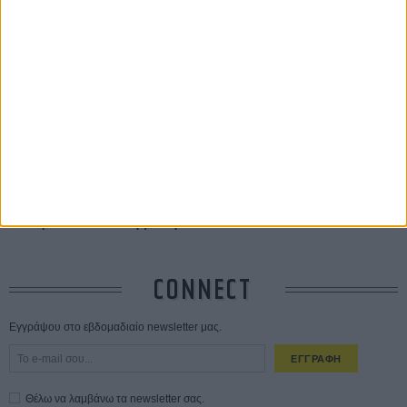
ΔΙΑΒΑΣΜΕΝΑ
Οδύσσεια
01 ΙΟΥΛ
Save the Date! Δείτε πρώτοι το «Σεξ και Αίμα στο Καμπ Μίασμα»!
05
ΑΥΓ
Ο Τζάρεντ Λέτο αρνείται τις καταγγελίες: «Δεν έχω διαπράξει ποτέ
σεξουαλική επίθεση»
30 ΙΟΥΛ
10 καυτές ταινίες (+ 5 δροσερές επανεκδόσεις) για τον Αύγουστο
01
ΑΥΓ
Spider-Man: Καινούργια Μέρα
30 ΜΑΡ
CONNECT
Εγγράψου στο εβδομαδιαίο newsletter μας.
ΕΓΓΡΑΦΗ
Θέλω να λαμβάνω τα newsletter σας.