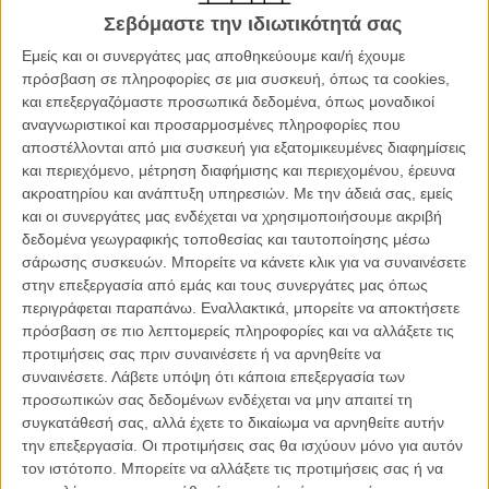
Ελβετού δημιουργού με τα ψηλόλιγνα ανθρώπινα σώματα που
Σεβόμαστε την ιδιωτικότητά σας
μοιάζουν σαν να τραβήχτηκαν ψηλά από τη λάσπη. Αντίθετα, ο
Εμείς και οι συνεργάτες μας αποθηκεύουμε και/ή έχουμε
σεναριογράφος-σκηνοθέτης Στάνλεϊ Τούτσι επιλέγει μία μόνο, πολύ
πρόσβαση σε πληροφορίες σε μια συσκευή, όπως τα cookies,
μικρή περίοδο της ζωής του Τζιακομέτι κι από αυτήν εκμαιεύει ένα
και επεξεργαζόμαστε προσωπικά δεδομένα, όπως μοναδικοί
τρυφερό και διαπεραστικό προφίλ της προσωπικότητάς του.
αναγνωριστικοί και προσαρμοσμένες πληροφορίες που
αποστέλλονται από μια συσκευή για εξατομικευμένες διαφημίσεις
Βασισμένη στο βιβλίο του Αμερικανού κριτικού τέχνης Τζέιμς Λορντ
και περιεχόμενο, μέτρηση διαφήμισης και περιεχομένου, έρευνα
για τον Τζιακομέτι, η ταινία παρακολουθεί τις δυο εβδομάδες στις
ακροατηρίου και ανάπτυξη υπηρεσιών.
Με την άδειά σας, εμείς
οποίες ο καλλιτέχνης αποφάσισε να κάνει το πορτρέτο του Λορντ,
και οι συνεργάτες μας ενδέχεται να χρησιμοποιήσουμε ακριβή
στο στούντιό του στο Παρίσι, σαν ένα στοίχημα με τον εαυτό του
δεδομένα γεωγραφικής τοποθεσίας και ταυτοποίησης μέσω
για να δει αν αξίζει, πια, να ζωγραφίζει. Καθώς η μια μέρα διαδέχεται,
σάρωσης συσκευών. Μπορείτε να κάνετε κλικ για να συναινέσετε
χωρίς μεγάλες παραλλαγές, την άλλη, το πορτρέτο μεγαλώνει αλλά
στην επεξεργασία από εμάς και τους συνεργάτες μας όπως
ποτέ δεν τελειώνει - ο Τζιακομέτι ισχυρίζεται ότι όλα τα έργα του
περιγράφεται παραπάνω. Εναλλακτικά, μπορείτε να αποκτήσετε
είναι ημιτελή - διαγράφεται και ξαναπαίρνει ζωή, ο Τζέιμς Λορντ
πρόσβαση σε πιο λεπτομερείς πληροφορίες και να αλλάξετε τις
ανυπομονεί να φύγει για την Αμερική και ο Στάνλεϊ Τούτσι χτίζει ένα
προτιμήσεις σας πριν συναινέσετε ή να αρνηθείτε να
λεπτεπίλεπτο αποτύπωμα ενός βασανισμένου, αλλά γεμάτου ορμή
συναινέσετε.
Λάβετε υπόψη ότι κάποια επεξεργασία των
για τη ζωή, καλλιτέχνη με αγάπη και χιούμορ.
προσωπικών σας δεδομένων ενδέχεται να μην απαιτεί τη
συγκατάθεσή σας, αλλά έχετε το δικαίωμα να αρνηθείτε αυτήν
Μέσα σ' αυτό το μικρό, μικρό διάστημα, ο Τούτσι κρυφοκοιτάζει τη
την επεξεργασία. Οι προτιμήσεις σας θα ισχύουν μόνο για αυτόν
ζωή του Τζιακομέτι και με την επαγωγική μέθοδο περιγράφει τον
τον ιστότοπο. Μπορείτε να αλλάξετε τις προτιμήσεις σας ή να
δημιουργό και την προβληματική του. Στο χαώδες, ψηλοτάβανο