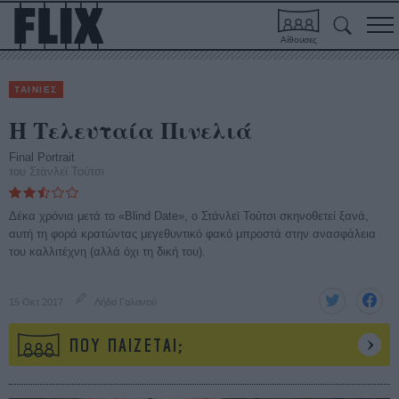
Αίθουσες
ΤΑΙΝΙΕΣ
Η Τελευταία Πινελιά
Final Portrait
του Στάνλεϊ Τούτσι
Δέκα χρόνια μετά το «Blind Date», ο Στάνλεϊ Τούτσι σκηνοθετεί ξανά,
αυτή τη φορά κρατώντας μεγεθυντικό φακό μπροστά στην ανασφάλεια
του καλλιτέχνη (αλλά όχι τη δική του).
15 Οκτ 2017
Λήδα Γαλανού
ΠΟΥ ΠΑΙΖΕΤΑΙ;