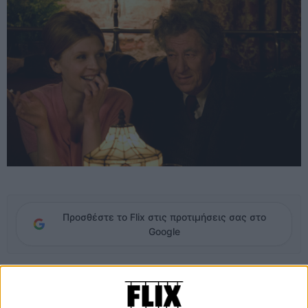
Προσθέστε το Flix στις προτιμήσεις σας στο
Google
Παρότι ο Στάνλεϊ Τούτσι φτιάχνει, ο ίδιος, το «πορτρέτο» του
γλύπτη Αλμπέρτο Τζιακομέτι στο «Final Portrait», η ταινία του δεν
είναι μια βιογραφία, δεν είναι μια συμβατική αφήγηση της ζωής του