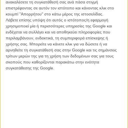
ανακαλέσετε τη συγκατάθεσή σας ανά πάσα στιγμή
ήταν και αυτή η ταινία, τέσσερα χρόνια πριν, για ένα μικρό πρόβατο
επιστρέφοντας σε αυτόν τον ιστότοπο και κάνοντας κλικ στο
και τις περιπέτειές του στη Μεγάλη Πόλη με τίτλο, τι άλλο,
«Σον το
κουμπί "Απορρήτου" στο κάτω μέρος της ιστοσελίδας.
Πρόβατο»
. Η συνέχειά του έρχεται με τις καλύτερες διαθέσεις όπου
Λάβετε επίσης υπόψη ότι αυτός ο ιστότοπος/η εφαρμογή
για άλλη μια φορά βάζει τον Σον όχι μόνο να πιάσει φιλίες με έναν
χρησιμοποιεί μία ή περισσότερες υπηρεσίες της Google και
εξωγήινο αλλά και να προσπαθεί να τον πάει πάλι σπίτι του. Αν
ενδέχεται να συλλέγει και να αποθηκεύει πληροφορίες που
αυτό σας θυμίζει κάτι που ακούει στον τίτλο «Ε.Τ. ο Εξωγήινος» δεν
περιλαμβάνουν, ενδεικτικά, τη συμπεριφορά επίσκεψης ή
έχετε πέσει και πολύ έξω. Το σενάριο είναι γεμάτο από αναφορές και
χρήσης σας. Μπορείτε να κάνετε κλικ για να δώσετε ή να
easter eggs τόσο από την συγκεκριμένη ταινία όσο και από πολλές
αρνηθείτε τη συγκατάθεσή σας στην Google και τις σημάνσεις
άλλες του είδους: η πιτσαρία στην αρχή λέγεται H.G. Wellis (από
τρίτων μερών της για τη χρήση των δεδομένων σας για τους
τον Χ. Τζ. Γουέλς του συγγραφέα, ανάμεσά σε πολλά άλλα, του
σκοπούς που καθορίζονται παρακάτω στην ενότητα
«Πολέμου των Κόσμων»), από «Doctor Who» και οι «Αντρες με τα
συγκατάθεσης της Google.
Μαύρα», μέχρι την «Ημέρα της Ανεξαρτησίας» και… τα «X-Files».
Μπορεί εδώ η Aardman να εμπνέεται από ένα ολόκληρο
κινηματογραφικό είδος, αυτό του sci-fi, αλλά οι ρίζες της είναι βαθιά
χωμένες στον παλιό κλασικό βωβό κινηματογράφο από όπου και
αντλεί την δύναμή της. Χωρίς διαλόγους, όπως και η πρώτη ταινία
εξάλλου, και γεμάτη από ακατανόητη ομιλία μεταξύ των χαρακτήρων
της, η Aardman κάνει για άλλη μια φορά επίδειξη δύναμης
δημιουργώντας κάποια από τα πιο ευφάνταστα gags που θα δείτε
φέτος σε ταινία animation, με το φλεγματικό βρετανικό χιούμορ είναι