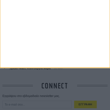
ΤΑ ΠΙΟ
ΔΙΑΒΑΣΜΕΝΑ
Οδύσσεια
01 ΙΟΥΛ
Save the Date! Δείτε πρώτοι το «Σεξ και Αίμα στο Καμπ Μίασμα»!
ΧΘΕΣ
Ο Τζάρεντ Λέτο αρνείται τις καταγγελίες: «Δεν έχω διαπράξει ποτέ
σεξουαλική επίθεση»
30 ΙΟΥΛ
10 καυτές ταινίες (+ 5 δροσερές επανεκδόσεις) για τον Αύγουστο
01
ΑΥΓ
Spider-Man: Καινούργια Μέρα
30 ΜΑΡ
CONNECT
Εγγράψου στο εβδομαδιαίο newsletter μας.
ΕΓΓΡΑΦΗ