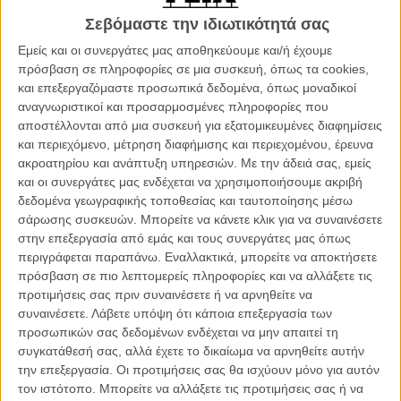
άτακτη και αξιαγάπητη εξωγήινη , η ΛΟΥ-ΛΑ , προσγειώνεται κατά
τύχη στην Φάρμα, και ο Σον αρπάζει αμέσως την ευκαιρία για μια
Σεβόμαστε την ιδιωτικότητά σας
γαλαξιακή περιπέτεια με αποστολή να βοηθήσει την ΛΟΥ-ΛΑ να
Εμείς και οι συνεργάτες μας αποθηκεύουμε και/ή έχουμε
γυρίσει σπίτι της.Η ΛΟΥ-ΛΑ με τις μαγικές εξωγήινες δυνάμεις της
πρόσβαση σε πληροφορίες σε μια συσκευή, όπως τα cookies,
εκτός ελέγχου κάνει την μία καταστροφική σκανδαλιά μετά την άλλη
και επεξεργαζόμαστε προσωπικά δεδομένα, όπως μοναδικοί
και ο Σον θα πρέπει να οδηγήσει την φίλη του σε ένα ταξίδι μέσα
αναγνωριστικοί και προσαρμοσμένες πληροφορίες που
στο δάσος για να βρουν το χαμένο της διαστημόπλοιο. Ταυτόχρονα
αποστέλλονται από μια συσκευή για εξατομικευμένες διαφημίσεις
μια μυστηριώδης κρατική Αντί- Εξωγήινη Υπηρεσία τους καταδιώκει.
και περιεχόμενο, μέτρηση διαφήμισης και περιεχομένου, έρευνα
Θα μπορέσουν να βρουν το διαστημόπλοιο πριν να είναι αργά;
ακροατηρίου και ανάπτυξη υπηρεσιών.
Με την άδειά σας, εμείς
και οι συνεργάτες μας ενδέχεται να χρησιμοποιήσουμε ακριβή
Η Aardman δεν χρειάζεται να προσπαθήσει πλέον για να αποδείξει
δεδομένα γεωγραφικής τοποθεσίας και ταυτοποίησης μέσω
γιατί είναι ένα από τα μεγαλύτερα, και καλύτερα, ευρωπαϊκά
σάρωσης συσκευών. Μπορείτε να κάνετε κλικ για να συναινέσετε
στούντιο στον χώρο του animation, και πιο συγκεκριμένα του stop
στην επεξεργασία από εμάς και τους συνεργάτες μας όπως
clay animation. Εξάλλου, έχοντας ήδη μακρά ιστορία στις
περιγράφεται παραπάνω. Εναλλακτικά, μπορείτε να αποκτήσετε
τηλεοπτικές παραγωγές, ενώ μπαίνοντας από το 2000 και μετά και
πρόσβαση σε πιο λεπτομερείς πληροφορίες και να αλλάξετε τις
στις κινηματογραφικές με το ντεμπούτο τους «Chicken Run»,
προτιμήσεις σας πριν συναινέσετε ή να αρνηθείτε να
κατάφερε αμέσως να σταθεί επάξια δίπλα σε άλλα μεγαθήρια του
συναινέσετε.
Λάβετε υπόψη ότι κάποια επεξεργασία των
χώρου, όπως την Disney/Pixar και του Studio Ghibli, εδραιώνοντας
προσωπικών σας δεδομένων ενδέχεται να μην απαιτεί τη
την τεχνική με τις πλαστελίνες της σε έναν χώρο που το computer
συγκατάθεσή σας, αλλά έχετε το δικαίωμα να αρνηθείτε αυτήν
animation κυριαρχεί.
την επεξεργασία. Οι προτιμήσεις σας θα ισχύουν μόνο για αυτόν
τον ιστότοπο. Μπορείτε να αλλάξετε τις προτιμήσεις σας ή να
Ισως μια από τις καλύτερές και πιο ευφάνταστες δημιουργίες τους