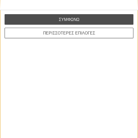
ΝΕΑ
Μίλα μου για καλοκαιρινά φεστιβάλ κινηματογράφου
στην Ελλάδα
ΣΥΜΦΩΝΩ
Ο πιο αναλυτικός οδηγός των καλοκαιρινών φεστιβάλ σε νησιά και ηπειρωτική
Ελλάδα είναι εδώ
ΠΕΡΙΣΣΟΤΕΡΕΣ ΕΠΙΛΟΓΕΣ
Η επιτυχία είναι υπερτιμημένη. Δεν σε κάνει
καλύτερο, δεν σε πάει πουθενά η επιτυχία. Είναι
απλώς ένα ωραίο, ανεβαστικό, επιφανειακό
συναίσθημα.»
Βιμ Βέντερς
Συνέντευξη