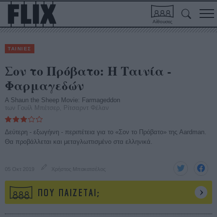
Αίθουσες
ΤΑΙΝΙΕΣ
Σον το Πρόβατο: Η Ταινία -
Φαρμαγεδών
A Shaun the Sheep Movie: Farmageddon
των Γουίλ Μπέτσερ, Ρίτσαρντ Φέλαν
Δεύτερη - εξωγήινη - περιπέτεια για το «Σον το Πρόβατο» της Aardman.
Θα προβάλλεται και μεταγλωττισμένο στα ελληνικά.
05 Οκτ 2019
Χρήστος Μπακατσέλος
ΠΟΥ ΠΑΙΖΕΤΑΙ;