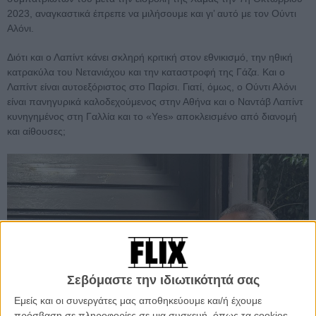
2023, αναγκαστικά έπρεπε να μιλήσουμε και γι’ αυτό με τον Ούντι
Αλόνι.
Διότι και ο Λαπίντ κάνει σκληρή κριτική στον εθνικισμό, την ηθική
κατρακύλα του Νετανιάχου και την καταστροφή της Γάζα. Και ο
Λαπίντ είναι αυτοεξόριστος στο Παρίσι. Γιατί, όμως, ο Ούντι Αλόνι
είναι πανηγυρικά καλοδεχούμενος στην Αθήνα και ο Ναντάβ Λαπίντ
κυνηγημένος στη Γαλλία και το «Yes» αποκλεισμένο από διανομή
και αίθουσες;
Σεβόμαστε την ιδιωτικότητά σας
Εμείς και οι συνεργάτες μας αποθηκεύουμε και/ή έχουμε
πρόσβαση σε πληροφορίες σε μια συσκευή, όπως τα cookies,