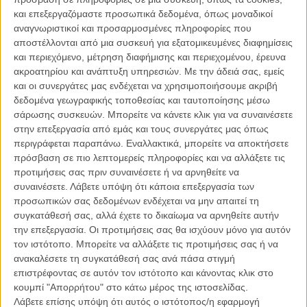
και επεξεργαζόμαστε προσωπικά δεδομένα, όπως μοναδικοί
αναγνωριστικοί και προσαρμοσμένες πληροφορίες που
αποστέλλονται από μια συσκευή για εξατομικευμένες διαφημίσεις
και περιεχόμενο, μέτρηση διαφήμισης και περιεχομένου, έρευνα
ακροατηρίου και ανάπτυξη υπηρεσιών.
Με την άδειά σας, εμείς
και οι συνεργάτες μας ενδέχεται να χρησιμοποιήσουμε ακριβή
δεδομένα γεωγραφικής τοποθεσίας και ταυτοποίησης μέσω
σάρωσης συσκευών. Μπορείτε να κάνετε κλικ για να συναινέσετε
στην επεξεργασία από εμάς και τους συνεργάτες μας όπως
περιγράφεται παραπάνω. Εναλλακτικά, μπορείτε να αποκτήσετε
πρόσβαση σε πιο λεπτομερείς πληροφορίες και να αλλάξετε τις
Γιατί νιώσατε την ανάγκη να τονίσετε τον προσδιορισμό
προτιμήσεις σας πριν συναινέσετε ή να αρνηθείτε να
«ριζοσπάστης» δίπλα στη λέξη «Εβραίος»; Για να ξεχωρίσετε
συναινέσετε.
Λάβετε υπόψη ότι κάποια επεξεργασία των
από ποιούς Εβραίους; Για να θυμήσετε ποιούς Εβραίους;
προσωπικών σας δεδομένων ενδέχεται να μην απαιτεί τη
συγκατάθεσή σας, αλλά έχετε το δικαίωμα να αρνηθείτε αυτήν
Λατρεύω το νόημα που δημιουργεί ο ελληνικός τίτλος, «Ενας
την επεξεργασία. Οι προτιμήσεις σας θα ισχύουν μόνο για αυτόν
Ριζοσπάστης Εβραίος». Η λέξη «Εβραίος» ανακαλεί τη λέξη Ivri -
τον ιστότοπο. Μπορείτε να αλλάξετε τις προτιμήσεις σας ή να
«Hebrew» στα αγγλικά - περισσότερο από τη λέξη «Jew»,
ανακαλέσετε τη συγκατάθεσή σας ανά πάσα στιγμή
πηγαίνοντάς μας, δηλαδή, προς την εβραϊκή γλώσσα παρά προς τη
επιστρέφοντας σε αυτόν τον ιστότοπο και κάνοντας κλικ στο
θρησκευτική ταυτότητα. Και Ivri δεν είναι μόνο η γλώσσα - είναι o
κουμπί "Απορρήτου" στο κάτω μέρος της ιστοσελίδας.
άνθρωπος, που έρχεται από πέρα, αυτός που διασχίζει ποτάμια,
Λάβετε επίσης υπόψη ότι αυτός ο ιστότοπος/η εφαρμογή