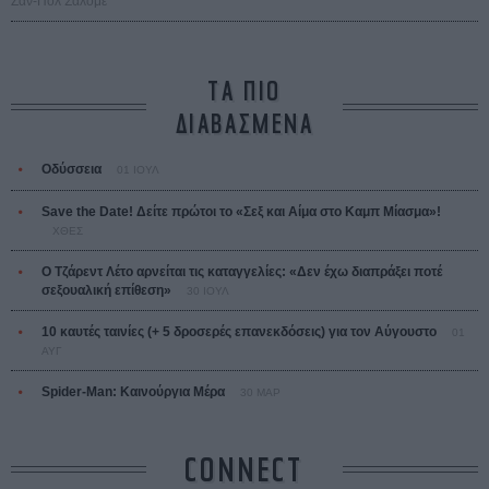
Ζαν-Πολ Σαλομέ
ΤΑ ΠΙΟ
ΔΙΑΒΑΣΜΕΝΑ
Οδύσσεια
01 ΙΟΥΛ
Save the Date! Δείτε πρώτοι το «Σεξ και Αίμα στο Καμπ Μίασμα»!
ΧΘΕΣ
Ο Τζάρεντ Λέτο αρνείται τις καταγγελίες: «Δεν έχω διαπράξει ποτέ
σεξουαλική επίθεση»
30 ΙΟΥΛ
10 καυτές ταινίες (+ 5 δροσερές επανεκδόσεις) για τον Αύγουστο
01
ΑΥΓ
Spider-Man: Καινούργια Μέρα
30 ΜΑΡ
CONNECT