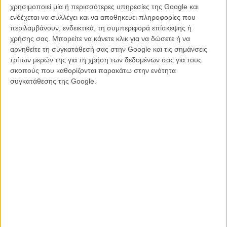
αυτός που είναι μέσα μας και ταυτόχρονα έξω από μας.
χρησιμοποιεί μία ή περισσότερες υπηρεσίες της Google και
ενδέχεται να συλλέγει και να αποθηκεύει πληροφορίες που
Οσο για τη λέξη «Ριζοσπάστης», που βγαίνει από τη «ρίζα» και το
περιλαμβάνουν, ενδεικτικά, τη συμπεριφορά επίσκεψης ή
«σπάω», φέρει έναν αντίλαλο που τα αγγλικά χάνουν. Ο χωρισμός
χρήσης σας. Μπορείτε να κάνετε κλικ για να δώσετε ή να
από τη ρίζα είναι ταυτόχρονα πληγή και πηγή ανάπτυξης. Θυμίζει
αρνηθείτε τη συγκατάθεσή σας στην Google και τις σημάνσεις
μια Καμπαλιστική ιδέα ότι το Δέντρο της Ζωής και το Δέντρο της
τρίτων μερών της για τη χρήση των δεδομένων σας για τους
Γνώσης μοιράζονται την ίδια ρίζα. Για μένα, ο ριζοσπάστης δεν είναι
σκοπούς που καθορίζονται παρακάτω στην ενότητα
κάποιος που αναζητά μια μοναδική απάντηση, αλλά κάποιος που
συγκατάθεσης της Google.
διατηρεί την πίστη του στη ρίζα και στην πληγή της, ενώ παράλληλα
αγκαλιάζει την πολλαπλότητα που αναπτύσσεται από αυτήν.
Αυτό ακριβώς είναι το προνόμιο των
ανθρώπων σαν αυτόν ή σαν εμένα:
λευκοί, προνομιούχοι. Ξέρετε πόσοι
Παλαιστίνιοι καλλιτέχνες έχουν
μποϊκοταριστεί, φιμωθεί, εξαφανιστεί,
χωρίς να γραφτεί ούτε μια λέξη
υπεράσπισής τους;»