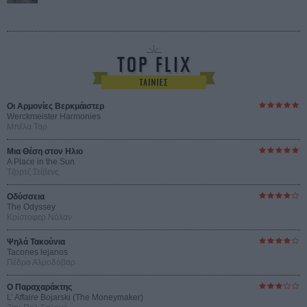
Οι Αρμονίες Βερκμάιστερ
Werckmeister Harmonies
Μπέλα Ταρ
Μια Θέση στον Ηλιο
A Place in the Sun
Τζορτζ Στίβενς
Οδύσσεια
The Odyssey
Κρίστοφερ Νόλαν
Ψηλά Τακούνια
Tacones lejanos
Πέδρο Αλμοδόβαρ
Ο Παραχαράκτης
L’ Affaire Bojarski (The Moneymaker)