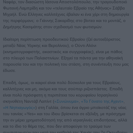
Ναφάρ, τον διασώστη Ιάσονα Αποστολόπουλο, την τραγουδοποιό
Φωτεινή Λαμπρίδη και τον «τελευταίο Εβραίο της Αθήνας» Σάββα
Μιχαήλ. Ενώ Ελληνες καλλιτέχνες έβαλαν κι ένα χέρι στη δημιουργία
της περφόρμανς: ο Γιάννης Σακαρίδης στο βίντεο και το μοντάζ, ο
Δημήτρης Κασιμάτης στον σχεδιασμό των φωτισμών.
Ιδιαίτερη περίπτωση προοδευτικού Εβραίου (ζεί αυτοεξόριστος
μεταξύ Νέας Υόρκης και Βερολίνου), ο Ούντι Αλόνι
(κινηματογραφιστής, εικαστικός και συγγραφέας), είναι με πάθος
στο πλευρό των Παλαιστινίων. Eξηγεί τα πάντα για την αθηναϊκή
παρουσία του και την πολιτική του στάση, στη συνέντευξη που μας
έδωσε.
Επειδή, όμως, οι καιροί είναι πολύ δύσκολοι για τους Εβραίους,
καλλιτέχνες και μη, ακόμα και τους σούπερ ριζοσπάστες. Επειδή
είναι πολύ πρόσφατη η περιπέτεια του κορυφαίου Ισραηλινού
σκηνοθέτη Ναντάβ Λαπίντ (
«Συνώνυμα»
,
«Το Γόνατο της Αχεντ»
,
«Η Νηπιαγωγός»
) στη Γαλλία, όπου ένα άγριο μποϊκοτάζ της νέας
του ταινίας «Yes» και του ίδιου βρίσκεται σε εξέλιξη, με πρόσχημα
την εν μέρει χρηματοδότησή της από ισραηλινές επιδοτήσεις, αλλά
και το ίδιο το θέμα της, που δεν αποφεύγει το τραύμα των
συμπατριωτών του μετά την εισβολή της Χαμάς την 7η Οκτωβρίου