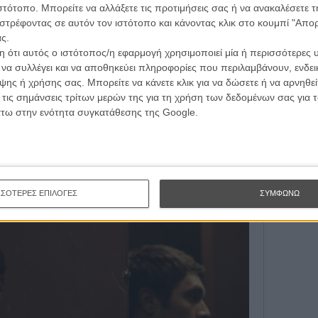
ιστότοπο. Μπορείτε να αλλάξετε τις προτιμήσεις σας ή να ανακαλέσετε
Εγγράψου 
στρέφοντας σε αυτόν τον ιστότοπο και κάνοντας κλικ στο κουμπί "Απ
ς.
 ότι αυτός ο ιστότοπος/η εφαρμογή χρησιμοποιεί μία ή περισσότερες 
Θέλω ν
ι να συλλέγει και να αποθηκεύει πληροφορίες που περιλαμβάνουν, ενδεικ
eme»
, του Μπρουνό Πονταλιντές, Γαλλία
ης ή χρήσης σας. Μπορείτε να κάνετε κλικ για να δώσετε ή να αρνηθε
 τις σημάνσεις τρίτων μερών της για τη χρήση των δεδομένων σας για
ενίς και συν-σεναριογράφος του, σκηνοθετεί τον
άτω στην ενότητα συγκατάθεσης της Google.
γείας και ζωής. Ο Αρμάν είναι φαρμακοποιός,
οίος μυστικά προετοιμάζει ένα σόου μαγείας για την
ν όσα έχει στο πιάτο του, η γιαγιά του Αρμάν, η
ετωπίσει όλα τα πρακτικά ζητήματα της κηδείας αλλά και
πραγματικά η Μπερτ;
ΣΣΟΤΕΡΕΣ ΕΠΙΛΟΓΕΣ
ΣΥΜΦΩΝΩ