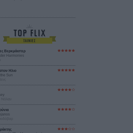
ες Βερκμάιστερ
ster Harmonies
ρ
στον Ηλιο
 the Sun
βενς
sey
ρ Νόλαν
ούνια
ejanos
μοδόβαρ
ράκτης