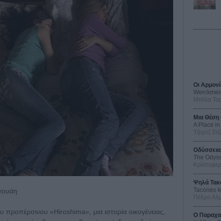
Οι Αρμονί
Werckmei
Μπέλα Τα
Μια Θέση 
A Place in
Τζορτζ Στί
Οδύσσεια
The Odys
Κρίστοφε
Ψηλά Τακ
Tacones l
γουάη
Πέδρο Αλ
υ προπέρσινου «Hiroshima», μια ιστορία οικογένειας,
Ο Παραχα