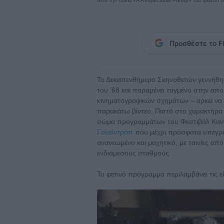
Προσθέστε το Fl
Το Δεκαπενθήμερο Σκηνοθετών γεννήθη
του ’68 και παραμένει ταγμένο στην α
κινηματογραφικών σχημάτων – αρκεί να 
παρακάτω βίντεο. Πιστό στο χαρακτήρα 
σώμα προγραμμάτων του Φεστιβάλ Κα
Γουεϊντρόπ
που μέχρι πρόσφατα υπέγραφε
ανανεωμένο και μαχητικό, με ταινίες από
ενδιάμεσους σταθμούς.
Το φετινό πρόγραμμα περιλαμβάνει τις εξ