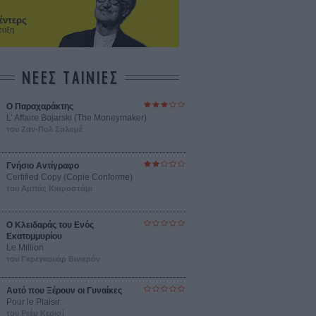
έντερς
ευξη
ΝΕΕΣ ΤΑΙΝΙΕΣ
Ο Παραχαράκτης
L’ Affaire Bojarski (The Moneymaker)
του Ζαν-Πολ Σαλομέ
Γνήσιο Αντίγραφο
Certified Copy (Copie Conforme)
του Αμπάς Κιαροστάμι
Ο Κλειδαράς του Ενός
Εκατομμυρίου
Le Million
του Γκρεγκουάρ Βινιερόν
Αυτό που Ξέρουν οι Γυναίκες
Pour le Plaisir
του Ρεέμ Κερισί