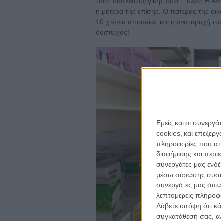
τόσο δυσλειτουργικής όσο… όλες! Η Ανα 
η μητέρα της επίσης. Ο πατέρας της οικ
10 χρόνια απουσίας και η αναταραχή το
δυστυχίας!
Εμείς και οι συνεργ
cookies, και επεξε
πληροφορίες που απο
διαφήμισης και περι
συνεργάτες μας ενδέ
μέσω σάρωσης συσκευ
συνεργάτες μας όπω
λεπτομερείς πληροφορ
Λάβετε υπόψη ότι κά
συγκατάθεσή σας, αλ