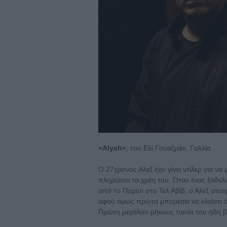
«Alyah»
, του Ελί Γουαζμάν, Γαλλία
Ο 27χρονος Αλεξ έχει γίνει ντίλερ για ν
πληρώσει τα χρέη του. Όταν ένας ξάδελφ
από το Παρίσι στο Τελ Αβίβ, ο Αλεξ αποφ
αφού όμως πρώτα μπορέσει να κλείσει ό
Πρώτη μεγάλου μήκους ταινία του ήδη β