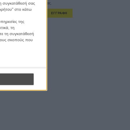
 τη συγκατάθεσή σας
στο εβδομαδιαίο newsletter μας.
ορρήτου" στο κάτω
ΕΓΓΡΑΦΗ
υπηρεσίες της
α λαμβάνω τα newsletter σας.
τικά, τη
ίτε τη συγκατάθεσή
 τους σκοπούς που