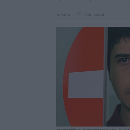
15 Μάι 2012
Λήδα Γαλανού
Από την ταινία «A Respectable Family» του Ιρανού