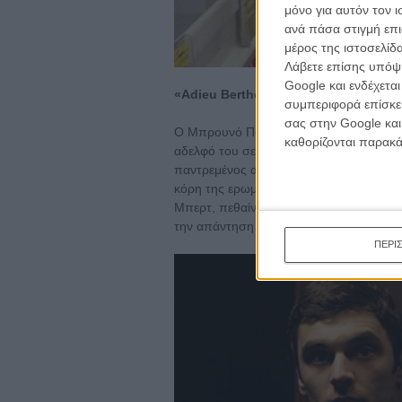
μόνο για αυτόν τον 
ανά πάσα στιγμή επι
μέρος της ιστοσελίδα
Λάβετε επίσης υπόψη
Google και ενδέχετα
«Adieu Berthe – l’enterrement de m
συμπεριφορά επίσκεψ
σας στην Google και
Ο Μπρουνό Πονταλιντές, αδελφός του Ντ
καθορίζονται παρακ
αδελφό του σε μια ιστορία φαρμάκων, μα
παντρεμένος αλλά και με φιλενάδα, ο οπ
κόρη της ερωμένης του. Σα να μη φτάνου
Μπερτ, πεθαίνει κι εκείνος έχει ν’ αντιμ
την απάντηση στο ερώτημα: ποια ήταν 
ΠΕΡΙ