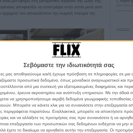
είναι μια έφηβη στη μεταβατική περίοδο της ζωής της,
L’ Affaire
Ζαν-Πολ 
ογένειας αποφασίζει να επιστρέψει στην εστία μετά από
υ ερχομού του αποκαλύπτει την κωμική πλευρά της
Οδύσ
Save
Καμπ
Σεβόμαστε την ιδιωτικότητά σας
Ο Τζ
άτες μας αποθηκεύουμε και/ή έχουμε πρόσβαση σε πληροφορίες σε μια
διαπ
ργαζόμαστε προσωπικά δεδομένα, όπως μοναδικοί αναγνωριστικοί και 
στέλλονται από μια συσκευή για εξατομικευμένες διαφημίσεις και περ
10 κ
τον 
εχομένου, έρευνα ακροατηρίου και ανάπτυξη υπηρεσιών.
Με την άδειά σα
χεται να χρησιμοποιήσουμε ακριβή δεδομένα γεωγραφικής τοποθεσίας 
Spid
ών. Μπορείτε να κάνετε κλικ για να συναινέσετε στην επεξεργασία απ
ς περιγράφεται παραπάνω. Εναλλακτικά, μπορείτε να αποκτήσετε πρό
ίες και να αλλάξετε τις προτιμήσεις σας πριν συναινέσετε ή να αρνηθεί
ποια επεξεργασία των προσωπικών σας δεδομένων ενδέχεται να μην απ
λά έχετε το δικαίωμα να αρνηθείτε αυτήν την επεξεργασία. Οι προτιμήσ