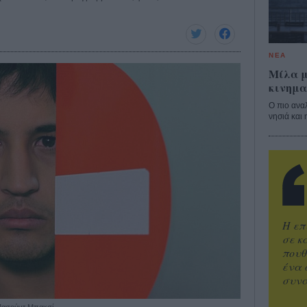
ΝΕΑ
Μίλα μ
κινημα
Ο πιο ανα
νησιά και 
Η επ
σε κ
πουθ
ένα 
συνα
 Μασούντ Μπακσί