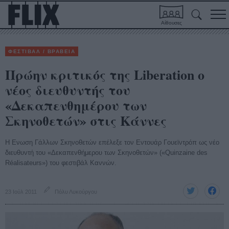
Αίθουσες
ΦΕΣΤΙΒΑΛ / ΒΡΑΒΕΙΑ
Πρώην κριτικός της Liberation ο
νέος διευθυντής του
«Δεκαπενθημέρου των
Σκηνοθετών» στις Κάννες
Η Ενωση Γάλλων Σκηνοθετών επέλεξε τον Εντουάρ Γουεϊντρόπ ως νέο
διευθυντή του «Δεκαπενθήμερου των Σκηνοθετών» («Quinzaine des
Réalisateurs») του φεστιβάλ Καννών.
23 Ιούλ 2011
Πόλυ Λυκούργου