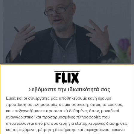
Προσθέστε το Flix στις προτιμήσεις σας στο
Σεβόμαστε την ιδιωτικότητά σας
Google
Εμείς και οι συνεργάτες μας αποθηκεύουμε και/ή έχουμε
πρόσβαση σε πληροφορίες σε μια συσκευή, όπως τα cookies,
Πριν από λίγες εβδομάδες είχαμε πληροφορηθεί την απομάκρυνση
και επεξεργαζόμαστε προσωπικά δεδομένα, όπως μοναδικοί
του Φρεντερίκ Μπουαγιέ από τη θέση του καλλιτεχνικού διευθυντή
αναγνωριστικοί και προσαρμοσμένες πληροφορίες που
της Quinzaine. Χτες, ανακοινώθηκε ο αντικαταστάτης του.
αποστέλλονται από μια συσκευή για εξατομικευμένες διαφημίσεις
και περιεχόμενο, μέτρηση διαφήμισης και περιεχομένου, έρευνα