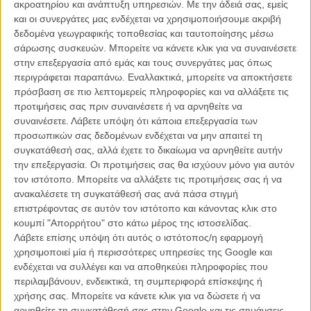
Η επιλογή της Ενωσης Γάλλων Σκηνοθετών είναι ο Εντουάρ
ακροατηρίου και ανάπτυξη υπηρεσιών.
Με την άδειά σας, εμείς
Γουεϊντρόπ, ο οποίος διατέλεσε κριτικός κινηματογράφου της
και οι συνεργάτες μας ενδέχεται να χρησιμοποιήσουμε ακριβή
αριστερής γαλλικής εφημερίδας «Liberation» για 26 ολόκληρα
δεδομένα γεωγραφικής τοποθεσίας και ταυτοποίησης μέσω
χρόνια, υπήρξε διευθυντής του «Διεθνούς Κινηματογραφικού
σάρωσης συσκευών. Μπορείτε να κάνετε κλικ για να συναινέσετε
Φεστιβάλ του Φράιμπουργκ» στην Ελβετία από το 2007, ενώ
στην επεξεργασία από εμάς και τους συνεργάτες μας όπως
τελευταία ήταν μάνατζερ της αλυσίδας κινηματογράφων «Grutli»
περιγράφεται παραπάνω. Εναλλακτικά, μπορείτε να αποκτήσετε
στη Γενεύη.
πρόσβαση σε πιο λεπτομερείς πληροφορίες και να αλλάξετε τις
προτιμήσεις σας πριν συναινέσετε ή να αρνηθείτε να
Ο Γουεϊντρόπ έχει δηλώσει ότι «έχει μία άσβεστη περιέργεια για το
συναινέσετε.
Λάβετε υπόψη ότι κάποια επεξεργασία των
σινεμά και δεν βαριέται ποτέ τη δουλειά του». Είναι επίσης
προσωπικών σας δεδομένων ενδέχεται να μην απαιτεί τη
«passeur» - γαλλικός όρος για αυτόν που «πασάρει ένα άγνωστο
συγκατάθεσή σας, αλλά έχετε το δικαίωμα να αρνηθείτε αυτήν
κομμάτι του σινεμά στο κοινό, τους κριτικούς και άλλους φανατικούς
την επεξεργασία. Οι προτιμήσεις σας θα ισχύουν μόνο για αυτόν
σινεφίλ ανά τον κόσμο»
τον ιστότοπο. Μπορείτε να αλλάξετε τις προτιμήσεις σας ή να
ανακαλέσετε τη συγκατάθεσή σας ανά πάσα στιγμή
Η ανάθεση του «Δεκαπενθημέρου» στον Γουεϊντρόπ έρχεται μόλις
επιστρέφοντας σε αυτόν τον ιστότοπο και κάνοντας κλικ στο
έναν μήνα μετά από
τη δυσαρεστημένη αποχώρηση του Μπουαγιέ
,
κουμπί "Απορρήτου" στο κάτω μέρος της ιστοσελίδας.
ο οποίος έμεινε στη θέση του καλλιτεχνικού διευθυντή της
Λάβετε επίσης υπόψη ότι αυτός ο ιστότοπος/η εφαρμογή
Quinzaine για δύο μόνο χρόνια και, από όσα λέει ο ίδιος,
χρησιμοποιεί μία ή περισσότερες υπηρεσίες της Google και
«πολεμήθηκε».
ενδέχεται να συλλέγει και να αποθηκεύει πληροφορίες που
περιλαμβάνουν, ενδεικτικά, τη συμπεριφορά επίσκεψης ή
Περιμένουμε με περιέργεια να ανακαλύψουμε τις επιλογές του
χρήσης σας. Μπορείτε να κάνετε κλικ για να δώσετε ή να
Γουεϊντρόπ, καθώς το «Δεκαπενθήμερο των Σκηνοθετών» ήταν
αρνηθείτε τη συγκατάθεσή σας στην Google και τις σημάνσεις