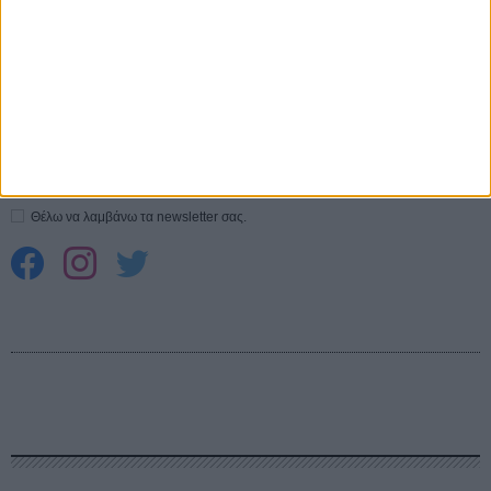
Spider-Man: Καινούργια Μέρα
30 ΜΑΡ
CONNECT
Εγγράψου στο εβδομαδιαίο newsletter μας.
ΕΓΓΡΑΦΗ
Θέλω να λαμβάνω τα newsletter σας.