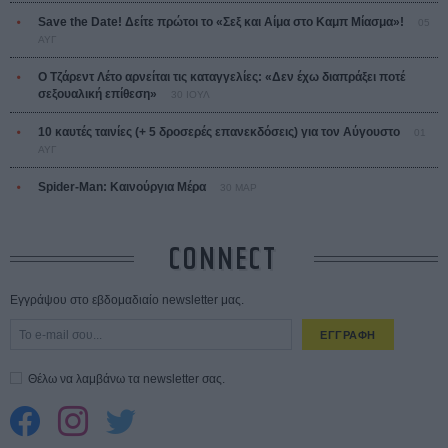
Save the Date! Δείτε πρώτοι το «Σεξ και Αίμα στο Καμπ Μίασμα»!
05
ΑΥΓ
Ο Τζάρεντ Λέτο αρνείται τις καταγγελίες: «Δεν έχω διαπράξει ποτέ
σεξουαλική επίθεση»
30 ΙΟΥΛ
10 καυτές ταινίες (+ 5 δροσερές επανεκδόσεις) για τον Αύγουστο
01
ΑΥΓ
Spider-Man: Καινούργια Μέρα
30 ΜΑΡ
CONNECT
Εγγράψου στο εβδομαδιαίο newsletter μας.
ΕΓΓΡΑΦΗ
Θέλω να λαμβάνω τα newsletter σας.