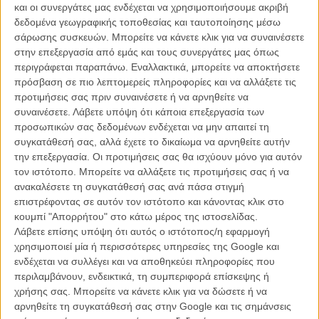
ευκαιρία να ανακαλύψει η ίδια τι ακριβώς συνέβη, πως αυτή η τόσο
και οι συνεργάτες μας ενδέχεται να χρησιμοποιήσουμε ακριβή
σπουδαία γυναίκα βρέθηκε σε μια τόσο δεινή θέση. «Αυτό που
δεδομένα γεωγραφικής τοποθεσίας και ταυτοποίησης μέσω
ανακάλυψα ήταν φυσικά αυτό που φανταζόμουν: Η κατάληξή της
σάρωσης συσκευών. Μπορείτε να κάνετε κλικ για να συναινέσετε
είχε να κάνει με την εποχή της, με την ανατροφή της: Οταν
στην επεξεργασία από εμάς και τους συνεργάτες μας όπως
μεγαλώνεις σε ένα χωριό η αίσθηση της υπόληψης είναι κάτι πολύ
περιγράφεται παραπάνω. Εναλλακτικά, μπορείτε να αποκτήσετε
σημαντικό και μερικοί άνθρωποι δεν μπορούν παρά να νοιάζονται
πρόσβαση σε πιο λεπτομερείς πληροφορίες και να αλλάξετε τις
για το τι σκέφτονται οι άλλοι. Αυτό είχε αν κάνει με την μητέρα της. Ο
προτιμήσεις σας πριν συναινέσετε ή να αρνηθείτε να
αδελφός της Πολ από την άλλη μεριά, ήταν μάλλον δειλός και από
συναινέσετε.
Λάβετε υπόψη ότι κάποια επεξεργασία των
την άλλη ήταν επίσης διπλωμάτης, έλειπε πολύ καιρό από την
προσωπικών σας δεδομένων ενδέχεται να μην απαιτεί τη
χώρα οπότε δεν μπορείς να τον κατηγορήσεις στ΄αλήθεια. Εκείνος
συγκατάθεσή σας, αλλά έχετε το δικαίωμα να αρνηθείτε αυτήν
τουλάχιστον την επισκέφτηκε δεκατρείς φορές στο άσυλο, ενώ η
την επεξεργασία. Οι προτιμήσεις σας θα ισχύουν μόνο για αυτόν
μητέρα της, ούτε μία. Δεν μου αρέσει να κρίνω, όλοι μας κάνουμε
τον ιστότοπο. Μπορείτε να αλλάξετε τις προτιμήσεις σας ή να
λάθη, αλλά είναι κάτι που σε κάνει να λυπάσαι πολύ. Οτι
ανακαλέσετε τη συγκατάθεσή σας ανά πάσα στιγμή
εγκαταλείφθηκε με αυτόν τον τρόπο. Ομως για μένα η αληθινή
επιστρέφοντας σε αυτόν τον ιστότοπο και κάνοντας κλικ στο
σκληρότητα στην ιστορία της, ήταν ότι δεν την άφηναν να έχει καμιά
κουμπί "Απορρήτου" στο κάτω μέρος της ιστοσελίδας.
επικοινωνία με τον έξω κόσμο. Οτι δεν της επέτρεπαν να στέλνει η
Λάβετε επίσης υπόψη ότι αυτός ο ιστότοπος/η εφαρμογή
να δέχεται γράμματα. Και στο τέλος της ζωής της, η οικογένειά της,
χρησιμοποιεί μία ή περισσότερες υπηρεσίες της Google και
ζήτησε όλα όσα είχε στην κατοχή της να καούν. Και το μόνο που
ενδέχεται να συλλέγει και να αποθηκεύει πληροφορίες που
έμεινε ήταν η βίβλος της κι αυτή γιατί ανήκε στην εκκλησία, όπου
περιλαμβάνουν, ενδεικτικά, τη συμπεριφορά επίσκεψης ή
πήγαινε κάθε μέρα για να ξεφύγει, να είναι ήσυχη, να μην ακούει τις
χρήσης σας. Μπορείτε να κάνετε κλικ για να δώσετε ή να
κραυγές των ασθενών, τον θόρυβο».
αρνηθείτε τη συγκατάθεσή σας στην Google και τις σημάνσεις