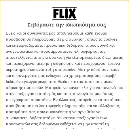
ξεχωριστές. Το «Κάτω από τ' Αστρα» το 2001, το «Μικρό Εγκλημα»
το 2008 κι ανάμεσα συνεργασίες στην τηλεόραση, ή δικά του
ντοκιμαντέρ («Παιδιά των Ταραχών» το 2012, «Υστερα Μένει η
Θάλασσα» φέτος, μαζί με τον Γιώργο Κούμουρο), μάς έχουν
Σεβόμαστε την ιδιωτικότητά σας
συστήσει έναν σκηνοθέτη ταυτόχρονα διακριτικό και δυναμικό, που
Εμείς και οι συνεργάτες μας αποθηκεύουμε και/ή έχουμε
μοιάζει να συμπυκνώνει τα δικά του χαρακτηριστικά, την
πρόσβαση σε πληροφορίες σε μια συσκευή, όπως τα cookies,
επικαιρότητα της Αθήνας όπως τη γνωρίζουμε τα τελευταία χρόνια
και επεξεργαζόμαστε προσωπικά δεδομένα, όπως μοναδικοί
αλλά και μια κλασική, διαχρονική ιστορία αγάπης και σύγκρουσης,
αναγνωριστικοί και προσαρμοσμένες πληροφορίες που
στη νέα του ταινία, το «Χρόνια Πολλά».
αποστέλλονται από μια συσκευή για εξατομικευμένες διαφημίσεις
και περιεχόμενο, μέτρηση διαφήμισης και περιεχομένου, έρευνα
Διαβάστε και δείτε ακόμη: Τα νησιά του ελληνικού σινεμά - Η
ακροατηρίου και ανάπτυξη υπηρεσιών.
Με την άδειά σας, εμείς
Θηρασιά στο «Μικρό Εγκλημα» του Χρίστου Γεωργίου
και οι συνεργάτες μας ενδέχεται να χρησιμοποιήσουμε ακριβή
δεδομένα γεωγραφικής τοποθεσίας και ταυτοποίησης μέσω
σάρωσης συσκευών. Μπορείτε να κάνετε κλικ για να συναινέσετε
στην επεξεργασία από εμάς και τους συνεργάτες μας όπως
περιγράφεται παραπάνω. Εναλλακτικά, μπορείτε να αποκτήσετε
πρόσβαση σε πιο λεπτομερείς πληροφορίες και να αλλάξετε τις
προτιμήσεις σας πριν συναινέσετε ή να αρνηθείτε να
συναινέσετε.
Λάβετε υπόψη ότι κάποια επεξεργασία των
προσωπικών σας δεδομένων ενδέχεται να μην απαιτεί τη