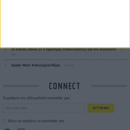
Οδύσσεια
01 ΙΟΥΛ
Save the Date! Δείτε πρώτοι το «Σεξ και Αίμα στο Καμπ Μίασμα»!
05
ΑΥΓ
Ο Τζάρεντ Λέτο αρνείται τις καταγγελίες: «Δεν έχω διαπράξει ποτέ
σεξουαλική επίθεση»
30 ΙΟΥΛ
10 καυτές ταινίες (+ 5 δροσερές επανεκδόσεις) για τον Αύγουστο
01
ΑΥΓ
Spider-Man: Καινούργια Μέρα
30 ΜΑΡ
CONNECT
Εγγράψου στο εβδομαδιαίο newsletter μας.
ΕΓΓΡΑΦΗ
Θέλω να λαμβάνω τα newsletter σας.