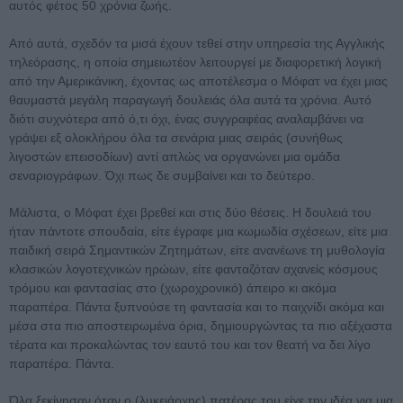
αυτός φέτος 50 χρόνια ζωής.
Από αυτά, σχεδόν τα μισά έχουν τεθεί στην υπηρεσία της Αγγλικής
τηλεόρασης, η οποία σημειωτέον λειτουργεί με διαφορετική λογική
από την Αμερικάνικη, έχοντας ως αποτέλεσμα ο Μόφατ να έχει μιας
θαυμαστά μεγάλη παραγωγή δουλειάς όλα αυτά τα χρόνια. Αυτό
διότι συχνότερα από ό,τι όχι, ένας συγγραφέας αναλαμβάνει να
γράψει εξ ολοκλήρου όλα τα σενάρια μιας σειράς (συνήθως
λιγοστών επεισοδίων) αντί απλώς να οργανώνει μια ομάδα
σεναριογράφων. Όχι πως δε συμβαίνει και το δεύτερο.
Μάλιστα, ο Μόφατ έχει βρεθεί και στις δύο θέσεις. Η δουλειά του
ήταν πάντοτε σπουδαία, είτε έγραφε μια κωμωδία σχέσεων, είτε μια
παιδική σειρά Σημαντικών Ζητημάτων, είτε ανανέωνε τη μυθολογία
κλασικών λογοτεχνικών ηρώων, είτε φανταζόταν αχανείς κόσμους
τρόμου και φαντασίας στο (χωροχρονικό) άπειρο κι ακόμα
παραπέρα. Πάντα ξυπνούσε τη φαντασία και το παιχνίδι ακόμα και
μέσα στα πιο αποστειρωμένα όρια, δημιουργώντας τα πιο αξέχαστα
τέρατα και προκαλώντας τον εαυτό του και τον θεατή να δει λίγο
παραπέρα. Πάντα.
Όλα ξεκίνησαν όταν ο (λυκειάρχης) πατέρας του είχε την ιδέα για μια