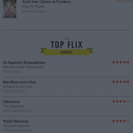
Αυτό που Ξέρουν οι Γυναίκες
Pour le Plaisir
του Ρεέμ Κερισί
Οι Αρμονίες Βερκμάιστερ
Werckmeister Harmonies
Μπέλα Ταρ
Μια Θέση στον Ηλιο
A Place in the Sun
Τζορτζ Στίβενς
Οδύσσεια
The Odyssey
Κρίστοφερ Νόλαν
Ψηλά Τακούνια
Tacones lejanos
Πέδρο Αλμοδόβαρ