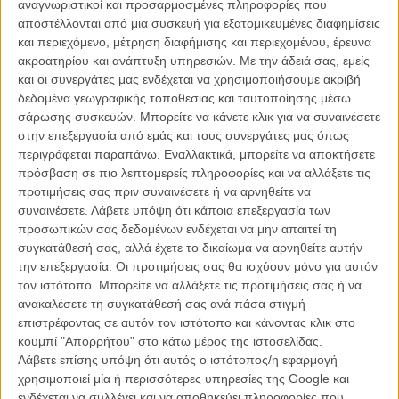
αναγνωριστικοί και προσαρμοσμένες πληροφορίες που
αποστέλλονται από μια συσκευή για εξατομικευμένες διαφημίσεις
και περιεχόμενο, μέτρηση διαφήμισης και περιεχομένου, έρευνα
ακροατηρίου και ανάπτυξη υπηρεσιών.
Με την άδειά σας, εμείς
και οι συνεργάτες μας ενδέχεται να χρησιμοποιήσουμε ακριβή
δεδομένα γεωγραφικής τοποθεσίας και ταυτοποίησης μέσω
σάρωσης συσκευών. Μπορείτε να κάνετε κλικ για να συναινέσετε
στην επεξεργασία από εμάς και τους συνεργάτες μας όπως
περιγράφεται παραπάνω. Εναλλακτικά, μπορείτε να αποκτήσετε
πρόσβαση σε πιο λεπτομερείς πληροφορίες και να αλλάξετε τις
προτιμήσεις σας πριν συναινέσετε ή να αρνηθείτε να
συναινέσετε.
Λάβετε υπόψη ότι κάποια επεξεργασία των
προσωπικών σας δεδομένων ενδέχεται να μην απαιτεί τη
συγκατάθεσή σας, αλλά έχετε το δικαίωμα να αρνηθείτε αυτήν
την επεξεργασία. Οι προτιμήσεις σας θα ισχύουν μόνο για αυτόν
Επί της ουσίας παιδική σειρά που διαδραματίζεται στο newsroom
τον ιστότοπο. Μπορείτε να αλλάξετε τις προτιμήσεις σας ή να
μιας σχολικής εφημερίδας, όμως ξεχωρίζει για το πόσο ώριμα
ανακαλέσετε τη συγκατάθεσή σας ανά πάσα στιγμή
προσεγγίζει τα θέματά της. Τα πιτσιρίκια αποκτούν κριτική ματιά για
επιστρέφοντας σε αυτόν τον ιστότοπο και κάνοντας κλικ στο
τον κόσμο γύρω τους μέσα από ρεπορτάζ για το επόμενο φύλλο,
κουμπί "Απορρήτου" στο κάτω μέρος της ιστοσελίδας.
δίνοντας την ευκαιρία στον Μόφατ να γράφει διαδοχικά Very Special
Λάβετε επίσης υπόψη ότι αυτός ο ιστότοπος/η εφαρμογή
Episodes (το είδος των επεισοδίων που υπάρχουν για να
χρησιμοποιεί μία ή περισσότερες υπηρεσίες της Google και
ενημερώσουν ή να μιλήσουν επί τούτου για κάποιο σημαντικό
ενδέχεται να συλλέγει και να αποθηκεύει πληροφορίες που