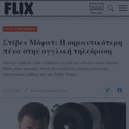
Αίθουσες
TV & STREAMING
Στίβεν Μόφατ: Η σημαντικότερη
πένα στην αγγλική τηλεόραση
Από τον «Jekyll» στον «Sherlock» κι από τον «Τεντέν» στον «Doctor
Who», είναι γεγονός: Κανείς δεν αναβιώνει (λογοτεχνικούς και
τηλεοπτικούς) μύθους σαν τον Στίβεν Μόφατ.
04 Οκτ 2012
Θοδωρής Δημητρόπουλος