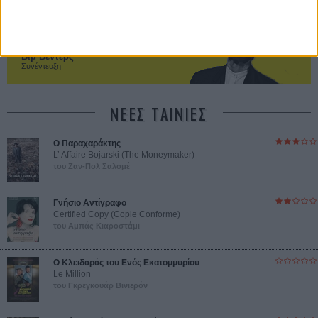
συναίσθημα.»
Βιμ Βέντερς
Συνέντευξη
ΝΕΕΣ ΤΑΙΝΙΕΣ
Ο Παραχαράκτης
L’ Affaire Bojarski (The Moneymaker)
του Ζαν-Πολ Σαλομέ
Γνήσιο Αντίγραφο
Certified Copy (Copie Conforme)
του Αμπάς Κιαροστάμι
Ο Κλειδαράς του Ενός Εκατομμυρίου
Le Million
του Γκρεγκουάρ Βινιερόν