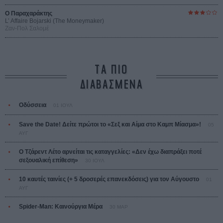
Ο Παραχαράκτης
L’ Affaire Bojarski (The Moneymaker)
Ζαν-Πολ Σαλομέ
ΤΑ ΠΙΟ
ΔΙΑΒΑΣΜΕΝΑ
Οδύσσεια
01 ΙΟΥΛ
Save the Date! Δείτε πρώτοι το «Σεξ και Αίμα στο Καμπ Μίασμα»!
05
ΑΥΓ
Ο Τζάρεντ Λέτο αρνείται τις καταγγελίες: «Δεν έχω διαπράξει ποτέ
σεξουαλική επίθεση»
30 ΙΟΥΛ
10 καυτές ταινίες (+ 5 δροσερές επανεκδόσεις) για τον Αύγουστο
01
ΑΥΓ
Spider-Man: Καινούργια Μέρα
30 ΜΑΡ