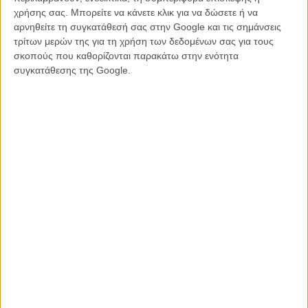
χρήσης σας. Μπορείτε να κάνετε κλικ για να δώσετε ή να
αρνηθείτε τη συγκατάθεσή σας στην Google και τις σημάνσεις
Πρόκειται για μια true crime (!) σειρά, η πρώτη για τον Κάρπεντερ,
τρίτων μερών της για τη χρήση των δεδομένων σας για τους
έξι επεισοδίων η οποία εξερευνά αληθινές ιστορίες τρόμου που
σκοπούς που καθορίζονται παρακάτω στην ενότητα
έλαβαν χώρα σε φαινομενικά τέλειες αμερικανικές πόλεις.
συγκατάθεσης της Google.
Πέρα από τον Κάρπεντερ τα υπόλοιπα επεισόδια τα σκηνοθετούν οι
Τζόρνταν Ρόμπερτς, Μισέλ Λάτιμερ και Τζαν Παβλάκι. Η σειρά
«John Carpenter’s Suburban Screams» θα κάνει πρεμιέρα στο
Peacock στις 13 Οκτωβρίου.