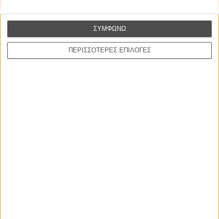
ΝΕΕΣ ΤΑΙΝΙΕΣ
Ο Παραχαράκτης
ΣΥΜΦΩΝΩ
L’ Affaire Bojarski (The Moneymaker)
του Ζαν-Πολ Σαλομέ
ΠΕΡΙΣΣΟΤΕΡΕΣ ΕΠΙΛΟΓΕΣ
Γνήσιο Αντίγραφο
Certified Copy (Copie Conforme)
του Αμπάς Κιαροστάμι
Ο Κλειδαράς του Ενός Εκατομμυρίου
Le Million
του Γκρεγκουάρ Βινιερόν
Αυτό που Ξέρουν οι Γυναίκες
Pour le Plaisir
του Ρεέμ Κερισί