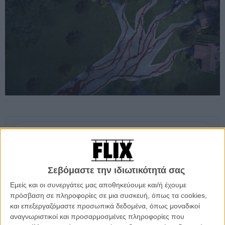
Προσθέστε το Flix στις προτιμήσεις σας στο
Google
Σεβόμαστε την ιδιωτικότητά σας
Η τελευταία ταινία την οποία σκηνοθέτησε ο Τζον Κάρπεντερ ήταν
Εμείς και οι συνεργάτες μας αποθηκεύουμε και/ή έχουμε
το
«The Ward»
το 2010 (γνωστό στην Ελλάδα ως «Ο Θάλαμος του
πρόσβαση σε πληροφορίες σε μια συσκευή, όπως τα cookies,
Τρόμου»), η οποία δυστυχώς δεν είχε καταφέρει να φτάσει το
και επεξεργαζόμαστε προσωπικά δεδομένα, όπως μοναδικοί
επίπεδο των προηγούμενων ταινιών του. Από τότε ο Κάρμπεντερ
αναγνωριστικοί και προσαρμοσμένες πληροφορίες που
επικεντρώνονταν στην σκηνοθεσία διαφόρων video clip, αλλά και