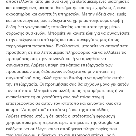
αποστέλλονται από μια συσκευή για εξατομικευμένες διαφημίσεις
στο γράψιμο του σεναρίου της νέας τριλογίας του «Halloween» σε
και περιεχόμενο, μέτρηση διαφήμισης και περιεχομένου, έρευνα
σκηνοθεσία Ντέιβιντ Γκόρντον Γκριν.
ακροατηρίου και ανάπτυξη υπηρεσιών.
Με την άδειά σας, εμείς
και οι συνεργάτες μας ενδέχεται να χρησιμοποιήσουμε ακριβή
Αυτή την φορά επιστρέφει στην σκηνοθετική καρέκλα όχι για να
δεδομένα γεωγραφικής τοποθεσίας και ταυτοποίησης μέσω
κάνει την επόμενή του ταινία, αλλά για να υπογράψει τη μουσική,
σάρωσης συσκευών. Μπορείτε να κάνετε κλικ για να συναινέσετε
την παραγωγή και για να γυρίσει ένα επεισόδιο της τηλεοπτικής
στην επεξεργασία από εμάς και τους συνεργάτες μας όπως
σειράς «John Carpenter’s Suburban Screams» του Peacock.
περιγράφεται παραπάνω. Εναλλακτικά, μπορείτε να αποκτήσετε
Διαβάστε ακόμα:
Ο Τζον Κάρπεντερ πιστεύει πως το
πρόσβαση σε πιο λεπτομερείς πληροφορίες και να αλλάξετε τις
«Halloween Ends» σηματοδοτεί και το τέλος του franchise
προτιμήσεις σας πριν συναινέσετε ή να αρνηθείτε να
συναινέσετε.
Λάβετε υπόψη ότι κάποια επεξεργασία των
προσωπικών σας δεδομένων ενδέχεται να μην απαιτεί τη
συγκατάθεσή σας, αλλά έχετε το δικαίωμα να αρνηθείτε αυτήν
την επεξεργασία. Οι προτιμήσεις σας θα ισχύουν μόνο για αυτόν
τον ιστότοπο. Μπορείτε να αλλάξετε τις προτιμήσεις σας ή να
ανακαλέσετε τη συγκατάθεσή σας ανά πάσα στιγμή
επιστρέφοντας σε αυτόν τον ιστότοπο και κάνοντας κλικ στο
κουμπί "Απορρήτου" στο κάτω μέρος της ιστοσελίδας.
Λάβετε επίσης υπόψη ότι αυτός ο ιστότοπος/η εφαρμογή
χρησιμοποιεί μία ή περισσότερες υπηρεσίες της Google και
ενδέχεται να συλλέγει και να αποθηκεύει πληροφορίες που
περιλαμβάνουν, ενδεικτικά, τη συμπεριφορά επίσκεψης ή