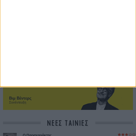
Ο πιο αναλυτικός οδηγός των καλοκαιρινών φεστιβάλ σε νησιά και ηπειρωτική
Ελλάδα είναι εδώ
Η επιτυχία είναι υπερτιμημένη. Δεν σε κάνει
καλύτερο, δεν σε πάει πουθενά η επιτυχία. Είναι
απλώς ένα ωραίο, ανεβαστικό, επιφανειακό
συναίσθημα.»
Βιμ Βέντερς
Συνέντευξη
ΝΕΕΣ ΤΑΙΝΙΕΣ
Ο Παραχαράκτης