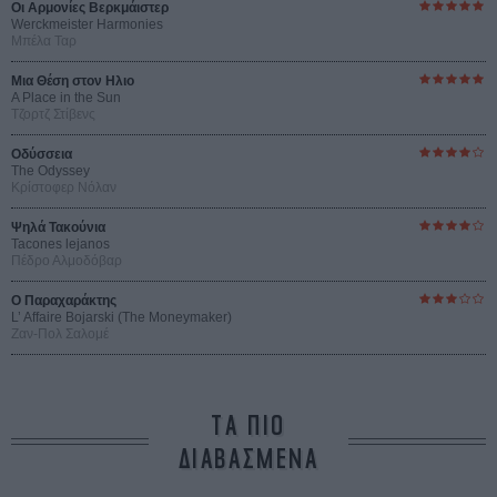
Οι Αρμονίες Βερκμάιστερ
Werckmeister Harmonies
Μπέλα Ταρ
Μια Θέση στον Ηλιο
A Place in the Sun
Τζορτζ Στίβενς
Οδύσσεια
The Odyssey
Κρίστοφερ Νόλαν
Ψηλά Τακούνια
Tacones lejanos
Πέδρο Αλμοδόβαρ
Ο Παραχαράκτης
L’ Affaire Bojarski (The Moneymaker)
Ζαν-Πολ Σαλομέ
ΤΑ ΠΙΟ
ΔΙΑΒΑΣΜΕΝΑ