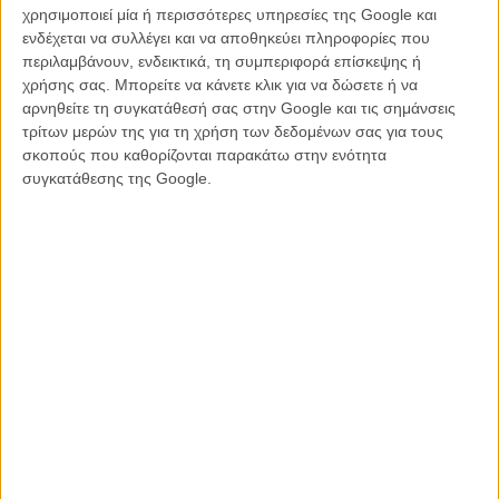
χρησιμοποιεί μία ή περισσότερες υπηρεσίες της Google και
ενδέχεται να συλλέγει και να αποθηκεύει πληροφορίες που
περιλαμβάνουν, ενδεικτικά, τη συμπεριφορά επίσκεψης ή
χρήσης σας. Μπορείτε να κάνετε κλικ για να δώσετε ή να
αρνηθείτε τη συγκατάθεσή σας στην Google και τις σημάνσεις
τρίτων μερών της για τη χρήση των δεδομένων σας για τους
Tuca & Bertie
σκοπούς που καθορίζονται παρακάτω στην ενότητα
συγκατάθεσης της Google.
Αδικοχαμένο animation του Netflix που μοιάζει με ξαδερφάκι του
«BoJack Horseman» (και πράγματι η δημιουργός Λίσα Χάναγουαλτ
είχε δουλέψει σε εκείνη τη σειρά ως παραγωγός) αλλά εκτός από
την κωμωδία και το άγχος της κοινωνικής καθημερινότητας,
εκμεταλλεύεται ακόμα περισσότερο τον παραλογισμό που
προσφέρει η τεχνική και οι δυνατότητες του παραδοσιακού
animation, εισάγοντας σουρεαλιστικά στοιχεία σε μια πολύ
αναγνωρίσιμη ιστορία πολύ αναγνωρίσιμων 30άρηδων του σήμερα.
Η Τούκα κι η Μπέρτι είναι κι οι δύο πουλιά, η μία (Τίφαντι Χάντις,
τέλειο κάστινγκ) είναι στον κόσμο της, εσχάτως νηφάλια, και πάντα
ανάμεσα σε παλαβές δουλειές και αποφάσεις ζωής- μια διαρκής
τρεχάλα και αγωνία για ένα αόριστο «κάτι». Η άλλη (Aλι Γουόνγκ)
εστιάζει στην καριέρα της, θέλει να μείνει με το σοβαρό αγόρι της