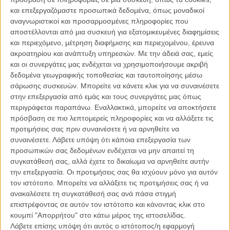
χημεία τους είναι από μόνοι τους λόγος να δει κανείς τη σειρά. Οι
και επεξεργαζόμαστε προσωπικά δεδομένα, όπως μοναδικοί
ιδέες των Πράτσετ και Γκέιμαν πάντα λειτουργούν καλύτερα στο
αναγνωριστικοί και προσαρμοσμένες πληροφορίες που
χαρτί για το οποίο και γράφτηκαν, όμως 6 σπαρταριστές ωρίτσες
αποστέλλονται από μια συσκευή για εξατομικευμένες διαφημίσεις
εκεί λίγο πριν το τέλος του κόσμου είναι ιδανική πρόταση για αυτό
και περιεχόμενο, μέτρηση διαφήμισης και περιεχομένου, έρευνα
το καλοκαίρι.
ακροατηρίου και ανάπτυξη υπηρεσιών.
Με την άδειά σας, εμείς
και οι συνεργάτες μας ενδέχεται να χρησιμοποιήσουμε ακριβή
δεδομένα γεωγραφικής τοποθεσίας και ταυτοποίησης μέσω
σάρωσης συσκευών. Μπορείτε να κάνετε κλικ για να συναινέσετε
στην επεξεργασία από εμάς και τους συνεργάτες μας όπως
περιγράφεται παραπάνω. Εναλλακτικά, μπορείτε να αποκτήσετε
πρόσβαση σε πιο λεπτομερείς πληροφορίες και να αλλάξετε τις
προτιμήσεις σας πριν συναινέσετε ή να αρνηθείτε να
συναινέσετε.
Λάβετε υπόψη ότι κάποια επεξεργασία των
προσωπικών σας δεδομένων ενδέχεται να μην απαιτεί τη
συγκατάθεσή σας, αλλά έχετε το δικαίωμα να αρνηθείτε αυτήν
την επεξεργασία. Οι προτιμήσεις σας θα ισχύουν μόνο για αυτόν
τον ιστότοπο. Μπορείτε να αλλάξετε τις προτιμήσεις σας ή να
ανακαλέσετε τη συγκατάθεσή σας ανά πάσα στιγμή
επιστρέφοντας σε αυτόν τον ιστότοπο και κάνοντας κλικ στο
κουμπί "Απορρήτου" στο κάτω μέρος της ιστοσελίδας.
Λάβετε επίσης υπόψη ότι αυτός ο ιστότοπος/η εφαρμογή