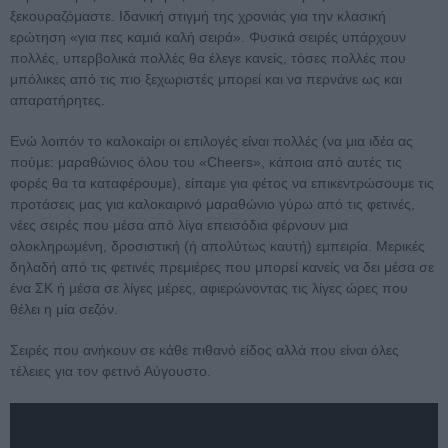
ξεκουραζόμαστε. Ιδανική στιγμή της χρονιάς για την κλασική
ερώτηση «για πες καμιά καλή σειρά». Φυσικά σειρές υπάρχουν
πολλές, υπερβολικά πολλές θα έλεγε κανείς, τόσες πολλές που
μπόλικες από τις πιο ξεχωριστές μπορεί και να περνάνε ως και
απαρατήρητες.
Ενώ λοιπόν το καλοκαίρι οι επιλογές είναι πολλές (να μια ιδέα ας
πούμε: μαραθώνιος όλου του «Cheers», κάποια από αυτές τις
φορές θα τα καταφέρουμε), είπαμε για φέτος να επικεντρώσουμε τις
προτάσεις μας για καλοκαιρινό μαραθώνιο γύρω από τις φετινές,
νέες σειρές που μέσα από λίγα επεισόδια φέρνουν μια
ολοκληρωμένη, δροσιστική (ή απολύτως καυτή) εμπειρία. Μερικές
δηλαδή από τις φετινές πρεμιέρες που μπορεί κανείς να δει μέσα σε
ένα ΣΚ ή μέσα σε λίγες μέρες, αφιερώνοντας τις λίγες ώρες που
θέλει η μία σεζόν.
Σειρές που ανήκουν σε κάθε πιθανό είδος αλλά που είναι όλες
τέλειες για τον φετινό Αύγουστο.