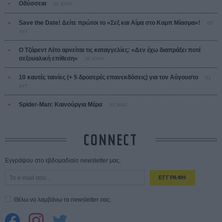
Οδύσσεια
01 ΙΟΥΛ
Save the Date! Δείτε πρώτοι το «Σεξ και Αίμα στο Καμπ Μίασμα»!
05
ΑΥΓ
Ο Τζάρεντ Λέτο αρνείται τις καταγγελίες: «Δεν έχω διαπράξει ποτέ
σεξουαλική επίθεση»
30 ΙΟΥΛ
10 καυτές ταινίες (+ 5 δροσερές επανεκδόσεις) για τον Αύγουστο
01
ΑΥΓ
Spider-Man: Καινούργια Μέρα
30 ΜΑΡ
CONNECT
Εγγράψου στο εβδομαδιαίο newsletter μας.
ΕΓΓΡΑΦΗ
Θέλω να λαμβάνω τα newsletter σας.