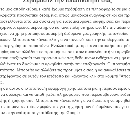
Σεβόμαστε την ιδιωτικότητά σας
συνα
άτες μας αποθηκεύουμε και/ή έχουμε πρόσβαση σε πληροφορίες σε μια
ργαζόμαστε προσωπικά δεδομένα, όπως μοναδικοί αναγνωριστικοί και 
στέλλονται από μια συσκευή για εξατομικευμένες διαφημίσεις και περ
Βιμ Β
εχομένου, έρευνα ακροατηρίου και ανάπτυξη υπηρεσιών.
Με την άδειά σα
Συνέντ
χεται να χρησιμοποιήσουμε ακριβή δεδομένα γεωγραφικής τοποθεσίας 
ών. Μπορείτε να κάνετε κλικ για να συναινέσετε στην επεξεργασία απ
ς περιγράφεται παραπάνω. Εναλλακτικά, μπορείτε να αποκτήσετε πρό
ίες και να αλλάξετε τις προτιμήσεις σας πριν συναινέσετε ή να αρνηθεί
ποια επεξεργασία των προσωπικών σας δεδομένων ενδέχεται να μην απ
λά έχετε το δικαίωμα να αρνηθείτε αυτήν την επεξεργασία. Οι προτιμήσ
ΑΡΘΡΑ
ιστότοπο. Μπορείτε να αλλάξετε τις προτιμήσεις σας ή να ανακαλέσετε
Εγγράψου 
στρέφοντας σε αυτόν τον ιστότοπο και κάνοντας κλικ στο κουμπί "Απ
ς.
ν Πολ Μπελμοντό
 ότι αυτός ο ιστότοπος/η εφαρμογή χρησιμοποιεί μία ή περισσότερες 
Θέλω ν
ι να συλλέγει και να αποθηκεύει πληροφορίες που περιλαμβάνουν, ενδεικ
ης ή χρήσης σας. Μπορείτε να κάνετε κλικ για να δώσετε ή να αρνηθε
 τις σημάνσεις τρίτων μερών της για τη χρήση των δεδομένων σας για
όσμος του Ζακ Ντεμί
άτω στην ενότητα συγκατάθεσης της Google.