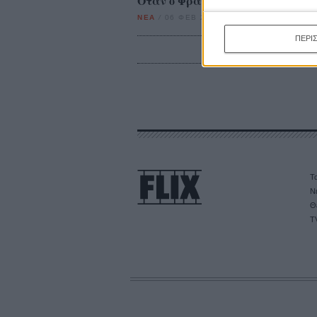
Οταν ο Φρανσουά Τριφό συνάντη
ΝΕΑ
/
06 ΦΕΒ 2012
/
Μανώλης Κρανάκης
ΠΕΡΙ
Τα
Ν
Θ
T