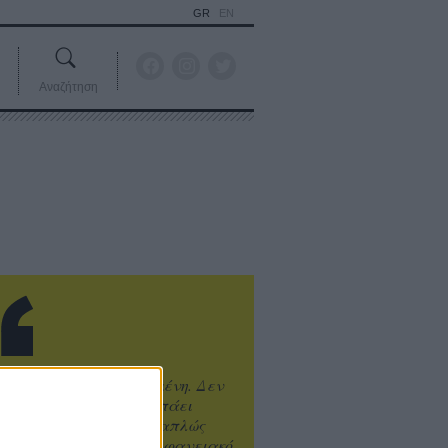
GR
EN
Αναζήτηση
ιτυχία είναι υπερτιμημένη. Δεν
άνει καλύτερο, δεν σε πάει
ενά η επιτυχία. Είναι απλώς
ωραίο, ανεβαστικό, επιφανειακό