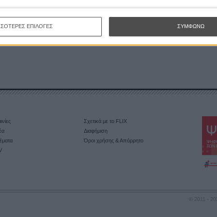
σε τον Αλφρεντ Χίτσκοκ
ΣΣΟΤΕΡΕΣ ΕΠΙΛΟΓΕΣ
ΣΥΜΦΩΝΩ
ινίες
Σχετικά με το FLIX
έα
Διαφήμιση
έματα
Όροι χρήσης & Απόρρητο
V
© 2011 - 20