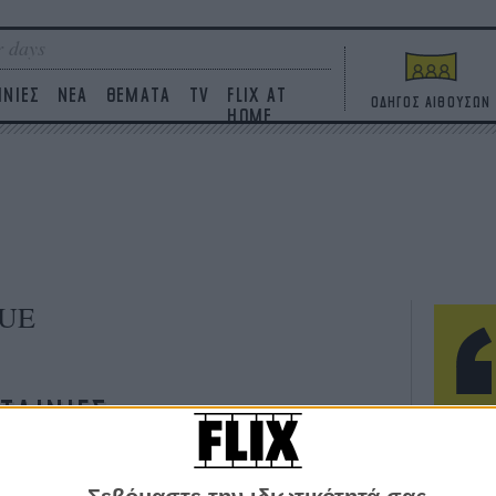
 days
ΙΝΙΕΣ
ΝΕΑ
ΘΕΜΑΤΑ
TV
FLIX AT
ΟΔΗΓΟΣ ΑΙΘΟΥΣΩΝ
HOME
UE
ΤΑΙΝΙΕΣ
Η επ
σε κ
πουθ
ένα 