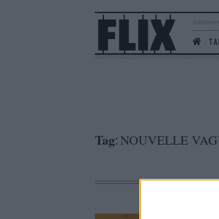
summer
ΤΑ
Tag
NOUVELLE VAG
: