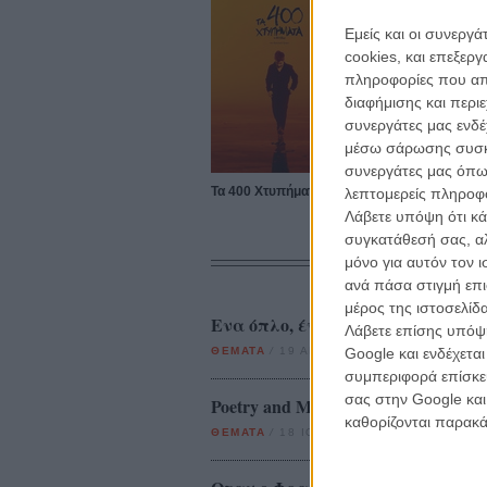
Εμείς και οι συνεργ
cookies, και επεξε
πληροφορίες που απο
διαφήμισης και περι
συνεργάτες μας ενδέ
μέσω σάρωσης συσκευ
συνεργάτες μας όπω
Τα 400 Χτυπήματα
λεπτομερείς πληροφορ
Λάβετε υπόψη ότι κά
συγκατάθεσή σας, αλ
μόνο για αυτόν τον 
ανά πάσα στιγμή επι
μέρος της ιστοσελίδα
Ενα όπλο, ένα κορίτσι και ο Ζα
Λάβετε επίσης υπόψη
Google και ενδέχετα
ΘΕΜΑΤΑ
/
19 ΑΠΡ 2011
/
Μανώλης Κρανάκης
συμπεριφορά επίσκεψ
σας στην Google και
Poetry and Motion: ο (ιδανικός) κ
καθορίζονται παρακ
ΘΕΜΑΤΑ
/
18 ΙΟΥΛ 2011
/
Μανώλης Κρανάκης