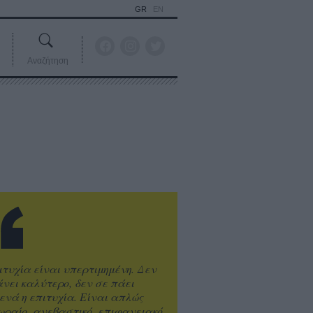
GR
EN
Αναζήτηση
ιτυχία είναι υπερτιμημένη. Δεν
άνει καλύτερο, δεν σε πάει
ενά η επιτυχία. Είναι απλώς
ωραίο, ανεβαστικό, επιφανειακό