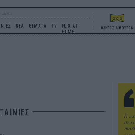
 days
ΙΝΙΕΣ
ΝΕΑ
ΘΕΜΑΤΑ
TV
FLIX AT
ΟΔΗΓΟΣ ΑΙΘΟΥΣΩΝ
HOME
ΤΑΙΝΙΕΣ
Η επ
σε κ
πουθ
ένα 