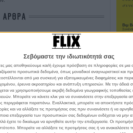
ών.
συνα
ΑΡΘΡΑ
Βιμ Β
Συνέντ
Κινηματογράφου της Βενετίας: συνοπτικά τι
Σεβόμαστε την ιδιωτικότητά σας
την κορυφή
άτες μας αποθηκεύουμε και/ή έχουμε πρόσβαση σε πληροφορίες σε μια
ργαζόμαστε προσωπικά δεδομένα, όπως μοναδικοί αναγνωριστικοί και 
Εγγράψου 
στέλλονται από μια συσκευή για εξατομικευμένες διαφημίσεις και περ
εις και προβλέψεις λίγο πριν το φινάλε
εχομένου, έρευνα ακροατηρίου και ανάπτυξη υπηρεσιών.
Με την άδειά σα
χεται να χρησιμοποιήσουμε ακριβή δεδομένα γεωγραφικής τοποθεσίας 
Θέλω ν
ών. Μπορείτε να κάνετε κλικ για να συναινέσετε στην επεξεργασία απ
ς περιγράφεται παραπάνω. Εναλλακτικά, μπορείτε να αποκτήσετε πρό
Κινηματογράφου της Βενετίας
ίες και να αλλάξετε τις προτιμήσεις σας πριν συναινέσετε ή να αρνηθεί
ποια επεξεργασία των προσωπικών σας δεδομένων ενδέχεται να μην απ
λά έχετε το δικαίωμα να αρνηθείτε αυτήν την επεξεργασία. Οι προτιμήσ
χώρα των ξωτικών!
ιστότοπο. Μπορείτε να αλλάξετε τις προτιμήσεις σας ή να ανακαλέσετε