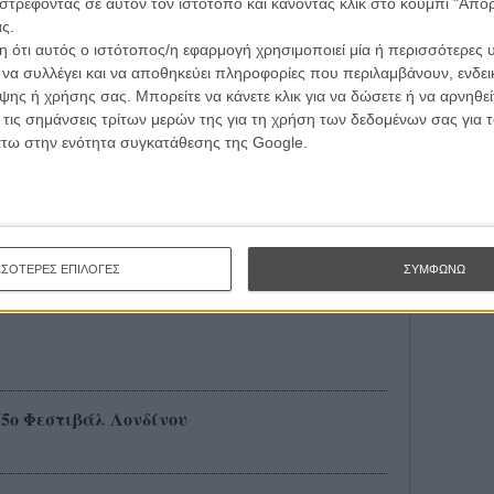
στρέφοντας σε αυτόν τον ιστότοπο και κάνοντας κλικ στο κουμπί "Απ
ς.
 ότι αυτός ο ιστότοπος/η εφαρμογή χρησιμοποιεί μία ή περισσότερες 
δίνου: δείτε το βίντεο!
ι να συλλέγει και να αποθηκεύει πληροφορίες που περιλαμβάνουν, ενδεικ
ης ή χρήσης σας. Μπορείτε να κάνετε κλικ για να δώσετε ή να αρνηθε
 τις σημάνσεις τρίτων μερών της για τη χρήση των δεδομένων σας για
άτω στην ενότητα συγκατάθεσης της Google.
ίο Καλύτερης Ταινίας στο Φεστιβάλ του
ΣΣΟΤΕΡΕΣ ΕΠΙΛΟΓΕΣ
ΣΥΜΦΩΝΩ
55ο Φεστιβάλ Λονδίνου