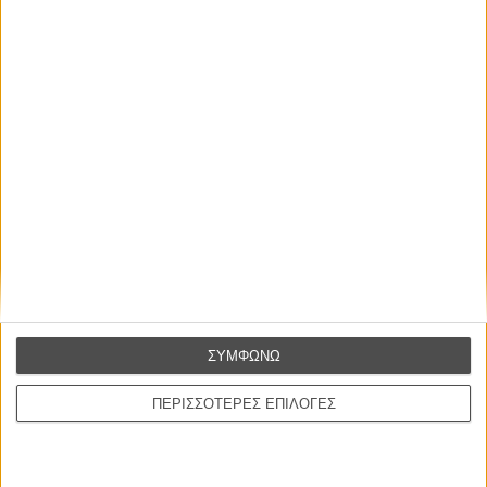
Βιμ Βέντερς
Συνέντευξη
ΝΕΕΣ ΤΑΙΝΙΕΣ
Ο Παραχαράκτης
L’ Affaire Bojarski (The Moneymaker)
του Ζαν-Πολ Σαλομέ
Γνήσιο Αντίγραφο
Certified Copy (Copie Conforme)
του Αμπάς Κιαροστάμι
Ο Κλειδαράς του Ενός Εκατομμυρίου
ΣΥΜΦΩΝΩ
Le Million
του Γκρεγκουάρ Βινιερόν
ΠΕΡΙΣΣΟΤΕΡΕΣ ΕΠΙΛΟΓΕΣ
Αυτό που Ξέρουν οι Γυναίκες
Pour le Plaisir
του Ρεέμ Κερισί