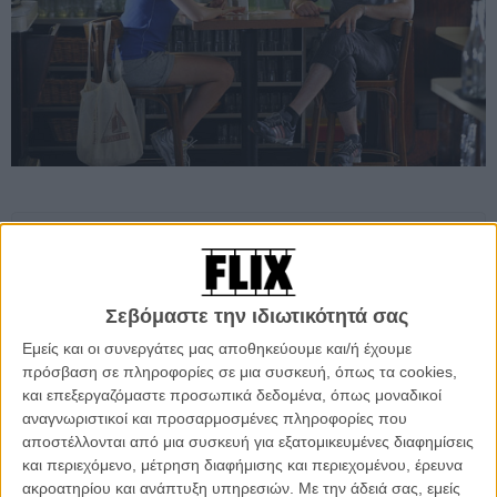
Προσθέστε το Flix στις προτιμήσεις σας στο
Google
Σεβόμαστε την ιδιωτικότητά σας
Ο Σεθ Ρόγκεν δείχνει την καινούρια λεπτή φιγούρα του και η Μισέλ
Εμείς και οι συνεργάτες μας αποθηκεύουμε και/ή έχουμε
Γουίλιαμς το σταθερά εξελισσόμενο ταλέντο της σε αυτή την ιστορία
πρόσβαση σε πληροφορίες σε μια συσκευή, όπως τα cookies,
ενός παντρεμένου ζευγαριού που ανακαλύπτει πως δεν είναι τα
και επεξεργαζόμαστε προσωπικά δεδομένα, όπως μοναδικοί
μεγάλα δράματα, αλλά τα μικρά εμπόδια στο δρόμο μιας σχέσης
αναγνωριστικοί και προσαρμοσμένες πληροφορίες που
που ορίζουν την δύναμη και την διάρκειά της.
αποστέλλονται από μια συσκευή για εξατομικευμένες διαφημίσεις
και περιεχόμενο, μέτρηση διαφήμισης και περιεχομένου, έρευνα
Η Μισέλ Γουίλιαμς βρίσκεται μπερδεμένη ανάμεσα στο σύζυγό της
ακροατηρίου και ανάπτυξη υπηρεσιών.
Με την άδειά σας, εμείς