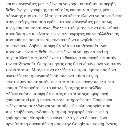
και τα αισθήματά της απέναντι σε έναν άλλον άντρα που υποδύεται
και οι συνεργάτες μας ενδέχεται να χρησιμοποιήσουμε ακριβή
ο Λουκ Κίρμπι.
δεδομένα γεωγραφικής τοποθεσίας και ταυτοποίησης μέσω
σάρωσης συσκευών. Μπορείτε να κάνετε κλικ για να συναινέσετε
Η Σάρα Σίλβερμαν συμπληρώνει το βασικό καστ του φιλμ που
στην επεξεργασία από εμάς και τους συνεργάτες μας όπως
υπόσχεται να αποφύγει τα κλισέ ενός κινηματογραφικού ρομάντζου
περιγράφεται παραπάνω. Εναλλακτικά, μπορείτε να αποκτήσετε
για την ειλικρίνεια μιας ιστορίας που θα μπορούσε να συμβεί σε
πρόσβαση σε πιο λεπτομερείς πληροφορίες και να αλλάξετε τις
όλους μας.
προτιμήσεις σας πριν συναινέσετε ή να αρνηθείτε να
συναινέσετε.
Λάβετε υπόψη ότι κάποια επεξεργασία των
Αν κρίνουμε από το τρέιλερ, την προηγούμενη δουλεία της Πόλεϊ με
προσωπικών σας δεδομένων ενδέχεται να μην απαιτεί τη
το βαθιά συγκινητικό αλλά και επώδυνα αληθινό «Away from Her»,
συγκατάθεσή σας, αλλά έχετε το δικαίωμα να αρνηθείτε αυτήν
αλλά και
τα τρία πρώτα κλιπ που έχουμε ήδη δει από την ταινία
, οι
την επεξεργασία. Οι προτιμήσεις σας θα ισχύουν μόνο για αυτόν
οιωνοί, είναι δίχως αμφιβολία θετικοί. Ανυπομονούμε!
τον ιστότοπο. Μπορείτε να αλλάξετε τις προτιμήσεις σας ή να
ανακαλέσετε τη συγκατάθεσή σας ανά πάσα στιγμή
επιστρέφοντας σε αυτόν τον ιστότοπο και κάνοντας κλικ στο
κουμπί "Απορρήτου" στο κάτω μέρος της ιστοσελίδας.
Λάβετε επίσης υπόψη ότι αυτός ο ιστότοπος/η εφαρμογή
χρησιμοποιεί μία ή περισσότερες υπηρεσίες της Google και
ενδέχεται να συλλέγει και να αποθηκεύει πληροφορίες που
περιλαμβάνουν, ενδεικτικά, τη συμπεριφορά επίσκεψης ή
χρήσης σας. Μπορείτε να κάνετε κλικ για να δώσετε ή να
αρνηθείτε τη συγκατάθεσή σας στην Google και τις σημάνσεις