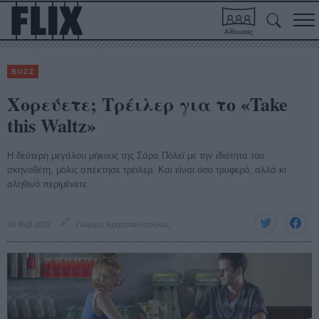
Αίθουσες
BUZZ
Χορεύετε; Τρέιλερ για το «Take
this Waltz»
Η δεύτερη μεγάλου μήκους της Σάρα Πόλεϊ με την ιδιότητα του
σκηνοθέτη, μόλις απέκτησε τρέιλερ. Και είναι όσο τρυφερό, αλλά κι
αληθινό περιμένετε.
06 Φεβ 2012
Γιώργος Κρασσακόπουλος