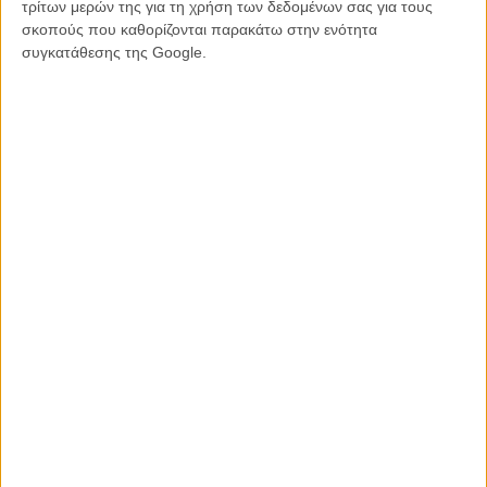
τρίτων μερών της για τη χρήση των δεδομένων σας για τους
σκοπούς που καθορίζονται παρακάτω στην ενότητα
συγκατάθεσης της Google.
Tags:
Take This Waltz,
Σάρα Πόλεϊ,
σεθ ρόγκεν,
μισέλ γουίλιαμς
ΜΗ ΧΑΣΕΤΕ