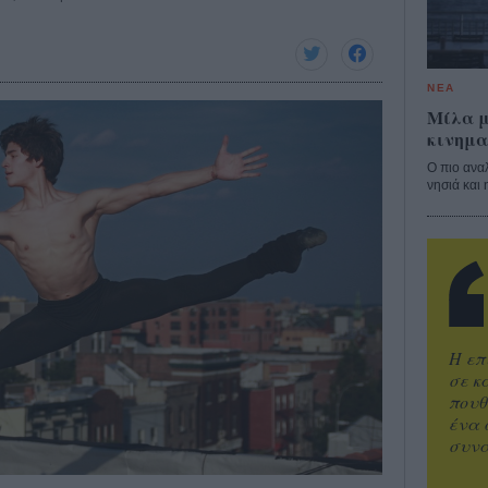
ΝΕΑ
Μίλα μ
κινημα
Ο πιο ανα
νησιά και 
Η επ
σε κ
πουθ
ένα 
συνα