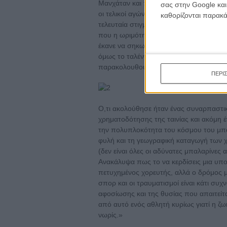
Μανχάταν και παρατήρησα μια παρέα χο
σας στην Google και
οι τελικοί αγώνες του Youth America Gran
καθορίζονται παρακ
τελευταία στιγμή μια θέση στην τελευταί
που η ωριμότητα, η χάρη, η τεχνική και
έκανε να σηκωθώ, να φύγω και να πω πως
όμως το ταλέντο δεν αρκεί για μια ταιν
παρακολουθούσα ανάλογα με τις προσωπι
ΠΕΡΙ
Ο,τι ακολούθησε ήταν ένας συναρπαστικ
χρηματοδότησης της ταινίας και ακόμη 
την πολυπλοκότητα του κόσμου του μπαλ
φυλή και τη γεωγραφική καταγωγή των 
(δεν είναι όλες οι αδύνατες μπαλαρίνες α
Ανακάλυψα πως το να κερδίσεις μια υποτ
πετυχημένος χορευτής, αλλά ο δρόμος μέ
σπορ και οι τραυματισμοί είναι κάτι συ
αφοσίωσης και της θυσίας που απαιτείται
από αυτό ενός αθλητή κυρίως γιατί η ζωή
νωρίς.»