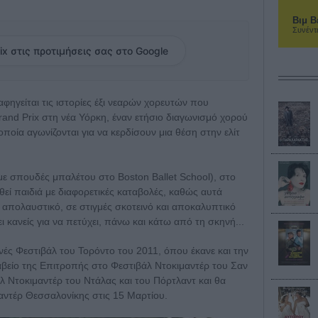
Βιμ Β
Συνέντ
ix στις προτιμήσεις σας στο Google
αφηγείται τις ιστορίες έξι νεαρών χορευτών που
rand Prix στη νέα Υόρκη, έναν ετήσιο διαγωνισμό χορού
 οποία αγωνίζονται για να κερδίσουν μια θέση στην ελίτ
με σπουδές μπαλέτου στο Boston Ballet School), στο
εί παιδιά με διαφορετικές καταβολές, καθώς αυτά
α απολαυστικό, σε στιγμές σκοτεινό και αποκαλυπτικό
ι κανείς για να πετύχει, πάνω και κάτω από τη σκηνή...
θνές Φεστιβάλ του Τορόντο του 2011, όπου έκανε και την
αβείο της Επιτροπής στο Φεστιβάλ Ντοκιμαντέρ του Σαν
λ Ντοκιμαντέρ του Ντάλας και του Πόρτλαντ και θα
μαντέρ Θεσσαλονίκης στις 15 Μαρτίου.