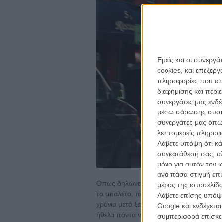
Εμείς και οι συνεργ
cookies, και επεξε
πληροφορίες που απο
διαφήμισης και περι
συνεργάτες μας ενδέ
μέσω σάρωσης συσκευ
συνεργάτες μας όπω
λεπτομερείς πληροφορ
Λάβετε υπόψη ότι κά
συγκατάθεσή σας, αλ
μόνο για αυτόν τον 
ανά πάσα στιγμή επι
Οπως δηλώνει και η ίδια η Κάργκμαν: «
μέρος της ιστοσελίδα
το μπαλέτο, παρά την απόφασή μου να
Λάβετε επίσης υπόψη
χρόνια μετά ξεκίνησα να σκηνοθετώ την 
Google και ενδέχετα
ήθελα πάντα να είχε γίνει. Και ήμουν τ
συμπεριφορά επίσκεψ