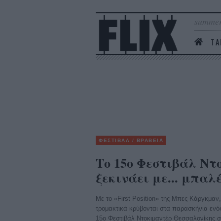
summer
ΤΑ
ΦΕΣΤΙΒΑΛ / ΒΡΑΒΕΙΑ
Το 15ο Φεστιβάλ Ντ
ξεκινάει με... μπαλ
Με το «First Position» της Μπες Κάργκμαν
τρομακτικά κρύβονται στα παρασκήνια ενός
15ο Φεστιβάλ Ντοκιμαντέρ Θεσσαλονίκης στ