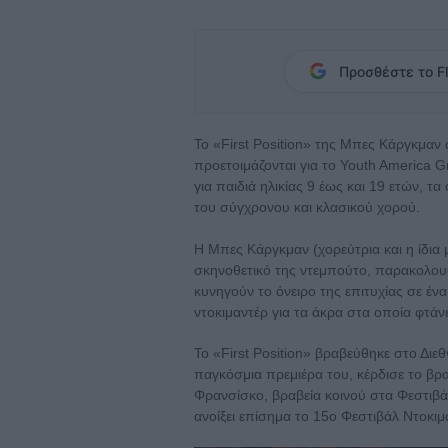
Προσθέστε το Fl
To «First Position» της Μπες Κάργκμαν 
προετοιμάζονται για το Youth America G
για παιδιά ηλικίας 9 έως και 19 ετών, τα
του σύγχρονου και κλασικού χορού.
Η Μπες Κάργκμαν (χορεύτρια και η ίδια 
σκηνοθετικό της ντεμπούτο, παρακολουθ
κυνηγούν το όνειρο της επιτυχίας σε έν
ντοκιμαντέρ για τα άκρα στα οποία φτάνε
Το «First Position» βραβεύθηκε στο Διε
παγκόσμια πρεμιέρα του, κέρδισε το βρ
Φρανσίσκο, βραβεία κοινού στα Φεστιβά
ανοίξει επίσημα το 15ο Φεστιβάλ Ντοκι