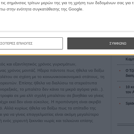
L’ Affaire
ρευτών να μπαίνουν σε ένα θέατρο όπου διεξάγονταν
 τις σημάνσεις τρίτων μερών της για τη χρήση των δεδομένων σας για
Ζαν-Πολ 
d Prix. Δεν είχε εισιτήρια και έτσι κατάφερα να βρω
άτω στην ενότητα συγκατάθεσης της Google.
α σειρά. Στη σκηνή είχε ανέβει μια 11χρονη μπαλαρίνα
 η δύναμή της (μέσα σε μόλις 2 λεπτά εμφάνισης) με
 "Αυτή θα είναι η ταινία μου". Το να καταγράψεις
ία, οπότε επέλεξα με προσοχή τους χορευτές που θα
κές ιστορίες και τις καταβολές τους.
Οδύσ
ΣΣΟΤΕΡΕΣ ΕΠΙΛΟΓΕΣ
ΣΥΜΦΩΝΩ
Save
Καμπ
ός και εξαντλητικός χρόνος γυρισμάτων,
ένας χρόνος μοντάζ. Ηξερα πάντοτε πως ήθελα να δείξω
Ο Τζ
διαπ
έτου σε σχέση με το κοινωνικοοικονομικό στάτους, τη
χορευτών. Επίσης ήθελα να διαλύσω τα στερεότυπα
10 κ
νορεξικές, το μπαλέτο δεν κάνει τα μικρά αγόρια γκέι...).
τον 
ροφία σε μια ελίτ σχολή μπαλέτου σε βοηθάει να γίνεις
χρι εκεί δεν είναι εύκολος. Η προπόνηση είναι ακριβό
Spid
χνό. Αλλά κυρίως ήθελα να δείξω πως το επίπεδο της
 για να γίνεις επαγγελματίας είναι ακόμη μεγαλύτερο
 ενός χορευτή ξεκινάει νωρίς και τελειώνει επίσης