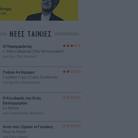
έντερς
ευξη
ΝΕΕΣ ΤΑΙΝΙΕΣ
Ο Παραχαράκτης
L’ Affaire Bojarski (The Moneymaker)
του Ζαν-Πολ Σαλομέ
Γνήσιο Αντίγραφο
Certified Copy (Copie Conforme)
του Αμπάς Κιαροστάμι
Ο Κλειδαράς του Ενός
Εκατομμυρίου
Le Million
του Γκρεγκουάρ Βινιερόν
Αυτό που Ξέρουν οι Γυναίκες
Pour le Plaisir
του Ρεέμ Κερισί