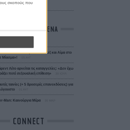
 Bojarski (The Moneymaker)
 τους σκοπούς που
Σαλομέ
ΤΑ ΠΙΟ ΔΙΑΒΑΣΜΕΝΑ
σεια
01 ΙΟΥΛ
 the Date! Δείτε πρώτοι το «Σεξ και Αίμα στο
 Μίασμα»!
05 ΑΥΓ
άρεντ Λέτο αρνείται τις καταγγελίες: «Δεν έχω
ράξει ποτέ σεξουαλική επίθεση»
30 ΙΟΥΛ
αυτές ταινίες (+ 5 δροσερές επανεκδόσεις) για
Αύγουστο
01 ΑΥΓ
er-Man: Καινούργια Μέρα
30 ΜΑΡ
CONNECT