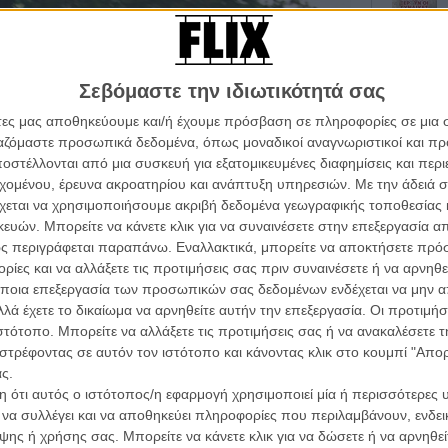
Σεβόμαστε την ιδιωτικότητά σας
άτες μας αποθηκεύουμε και/ή έχουμε πρόσβαση σε πληροφορίες σε μια
ργαζόμαστε προσωπικά δεδομένα, όπως μοναδικοί αναγνωριστικοί και 
στέλλονται από μια συσκευή για εξατομικευμένες διαφημίσεις και περ
Οι Αρμονί
εχομένου, έρευνα ακροατηρίου και ανάπτυξη υπηρεσιών.
Με την άδειά σα
Werckmei
Μπέλα Τα
χεται να χρησιμοποιήσουμε ακριβή δεδομένα γεωγραφικής τοποθεσίας 
ών. Μπορείτε να κάνετε κλικ για να συναινέσετε στην επεξεργασία απ
Μια Θέση 
ς περιγράφεται παραπάνω. Εναλλακτικά, μπορείτε να αποκτήσετε πρό
A Place in
ίες και να αλλάξετε τις προτιμήσεις σας πριν συναινέσετε ή να αρνηθεί
Τζορτζ Στί
ποια επεξεργασία των προσωπικών σας δεδομένων ενδέχεται να μην απ
Οδύσσεια
λά έχετε το δικαίωμα να αρνηθείτε αυτήν την επεξεργασία. Οι προτιμήσ
The Odys
ιστότοπο. Μπορείτε να αλλάξετε τις προτιμήσεις σας ή να ανακαλέσετε
Κρίστοφε
στρέφοντας σε αυτόν τον ιστότοπο και κάνοντας κλικ στο κουμπί "Απ
Σε όλη μου την παιδική ηλικία χόρευα. Αγαπούσα πάντα
Ψηλά Τακ
ς.
Tacones l
 αποσυρθώ στην ηλικά των 14 ετών. Δεκατέσσερα
 ότι αυτός ο ιστότοπος/η εφαρμογή χρησιμοποιεί μία ή περισσότερες 
Πέδρο Αλ
πρώτη μου ταινία με σκοπό να φτιάξω μια ταινία που
ι να συλλέγει και να αποθηκεύει πληροφορίες που περιλαμβάνουν, ενδεικ
υχερή: την Ανοιξη του 2009 περπατούσα στο κάτω
ης ή χρήσης σας. Μπορείτε να κάνετε κλικ για να δώσετε ή να αρνηθε
Ο Παραχα