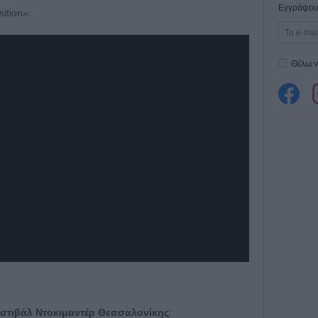
Εγγράψου 
ition»:
Θέλω ν
εστιβάλ Ντοκιμαντέρ Θεσσαλονίκης
: