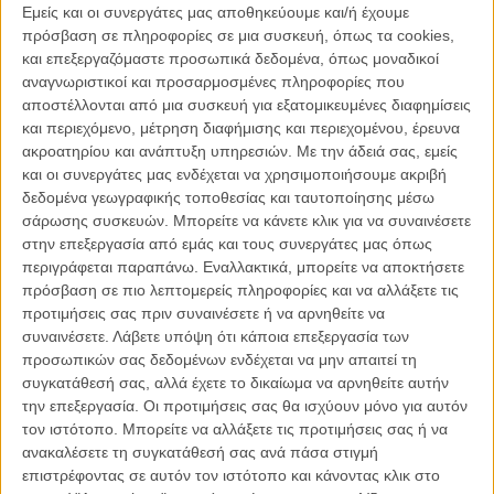
Πολ Τζιαμάτι που θα ενσαρκώσει τον Ρινόκερο
και εκπλαγήκαμε με
Εμείς και οι συνεργάτες μας αποθηκεύουμε και/ή έχουμε
την πρώτη, κλεφτή εμφάνιση του Τζέιμι Φοξ ως Electro (δείτε τη
πρόσβαση σε πληροφορίες σε μια συσκευή, όπως τα cookies,
φωτό στο gallery).
και επεξεργαζόμαστε προσωπικά δεδομένα, όπως μοναδικοί
αναγνωριστικοί και προσαρμοσμένες πληροφορίες που
Τώρα, ακολουθώντας πάντα τους λογαριασμούς στο twitter του
αποστέλλονται από μια συσκευή για εξατομικευμένες διαφημίσεις
Μαρκ Γουεμπ και του Ντέιν ΝτεΧάαν, ανακαλύπτουμε όχι μόνο την
και περιεχόμενο, μέτρηση διαφήμισης και περιεχομένου, έρευνα
επίσημη (ιδιαίτερα αφαιρετική) σύνοψη της ταινίας, αλλά και δυο
ακροατηρίου και ανάπτυξη υπηρεσιών.
Με την άδειά σας, εμείς
ακόμα φωτογραφίες: η μία παρουσιάζει τον Ντέιν ΝτεΧάαν ως
και οι συνεργάτες μας ενδέχεται να χρησιμοποιήσουμε ακριβή
κομψό και ατμοσφαιρικό Χάρι Οσμπορν. Η άλλη μάς δείχνει τον
δεδομένα γεωγραφικής τοποθεσίας και ταυτοποίησης μέσω
Electro πριν γίνει ο Electro, τον Τζέιμι Φοξ με look απόλυτου nerd,
σάρωσης συσκευών. Μπορείτε να κάνετε κλικ για να συναινέσετε
με τη μορφή του Μάξγουελ Ντίλον, του παραγνωρισμένου
στην επεξεργασία από εμάς και τους συνεργάτες μας όπως
ηλεκτρολόγου που το μόνο που χρειάζεται είναι λίγη ανθρώπινη
περιγράφεται παραπάνω. Εναλλακτικά, μπορείτε να αποκτήσετε
προσοχή.
πρόσβαση σε πιο λεπτομερείς πληροφορίες και να αλλάξετε τις
προτιμήσεις σας πριν συναινέσετε ή να αρνηθείτε να
Δείτε πιο κάτω τις δύο φωτογραφίες και συνεχίστε για τη σύνοψη.
συναινέσετε.
Λάβετε υπόψη ότι κάποια επεξεργασία των
προσωπικών σας δεδομένων ενδέχεται να μην απαιτεί τη
συγκατάθεσή σας, αλλά έχετε το δικαίωμα να αρνηθείτε αυτήν
την επεξεργασία. Οι προτιμήσεις σας θα ισχύουν μόνο για αυτόν
τον ιστότοπο. Μπορείτε να αλλάξετε τις προτιμήσεις σας ή να
ανακαλέσετε τη συγκατάθεσή σας ανά πάσα στιγμή
επιστρέφοντας σε αυτόν τον ιστότοπο και κάνοντας κλικ στο