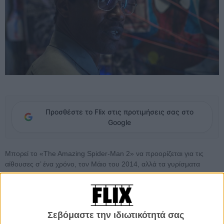
Προσθέστε το Flix στις προτιμήσεις σας στο
Google
Μπορεί το «The Amazing Spider-Man 2» να προορίζεται για τις
αίθουσες σ’ ένα χρόνο, τον Μάιο του 2014, αλλά τα γυρίσματα
προχωρούν πυρετωδώς, δίνοντάς μας μικρές ματιές των ηρώων
που θα στελεχώσουν τη νέα ταινία. Ως τώρα είδαμε
τη νέα μάσκα
που θα δίνει στον Σπάιντερμαν κύρος στην επόμενη ταινία, την
Εμα
Στόουν και τη Σεϊλίν Γούντλεϊ να πολιορκούν τον Πίτερ Πάρκερ
ως
Σεβόμαστε την ιδιωτικότητά σας
Γκουεν Στέισι και Μέρι Τζέιν Γουάτσον, μάθαμε πώς αισθάνεται
ο