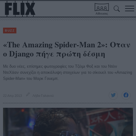
Αίθουσες
BUZZ
«The Amazing Spider-Man 2»: Οταν
ο Django πήγε πρώτη δέσμη
Με δυο νέες, επίσημες φωτογραφίες του Τζέιμι Φοξ και του Ντέιν
ΝτεΧάαν συνεχίζει η αποκάλυψη στοιχείων για το σίκουελ του «Amazing
Spider-Man» του Μαρκ Γουεμπ.
22 Απρ 2013
Λήδα Γαλανού