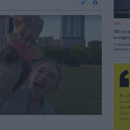
ΝΕΑ
Μίλα μ
κινημα
Ο πιο ανα
νησιά και 
Η επ
σε κ
πουθ
ένα 
συνα