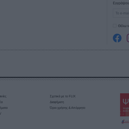
Εγγράψου 
Θέλω ν
ινίες
Σχετικά με το FLIX
έα
Διαφήμιση
έματα
Όροι χρήσης & Απόρρητο
V