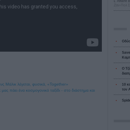
L’ Affaire
Ζαν-Πολ 
Οδύσ
Save
Καμπ
Ο Τζ
διαπ
ρενς Μάλικ λέγεται, φυσικά, «Together»
10 κ
τον 
μας πάει ένα κοσμογονικό ταξίδι - στο διάστημα και
Spid