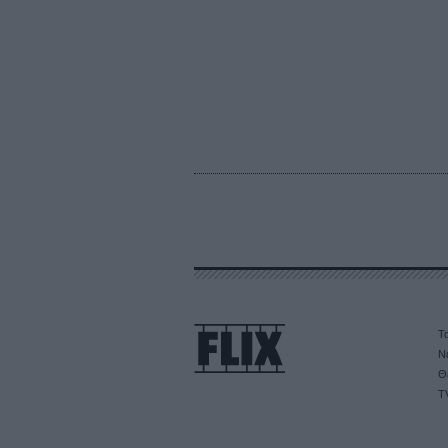
Τα
Ν
Θ
T