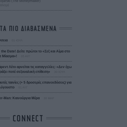
 Bojarski (The Moneymaker)
Σαλομέ
ΤΑ ΠΙΟ ΔΙΑΒΑΣΜΕΝΑ
σεια
01 ΙΟΥΛ
 the Date! Δείτε πρώτοι το «Σεξ και Αίμα στο
 Μίασμα»!
05 ΑΥΓ
άρεντ Λέτο αρνείται τις καταγγελίες: «Δεν έχω
ράξει ποτέ σεξουαλική επίθεση»
30 ΙΟΥΛ
αυτές ταινίες (+ 5 δροσερές επανεκδόσεις) για
Αύγουστο
01 ΑΥΓ
er-Man: Καινούργια Μέρα
30 ΜΑΡ
CONNECT