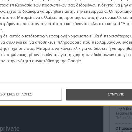
wsletter
του flix, στο inbox σου
ποια επεξεργασία των προσωπικών σας δεδομένων ενδέχεται να μην απ
λά έχετε το δικαίωμα να αρνηθείτε αυτήν την επεξεργασία. Οι προτιμήσ
τογραφικές ειδήσεις | νέες ταινίες | πρόγραμμα αιθουσών για όλη την Ελλάδα |
ιστότοπο. Μπορείτε να αλλάξετε τις προτιμήσεις σας ή να ανακαλέσετε
ές | συνεντεύξεις | απόψεις | αφιερώματα | διαγωνισμοί
στρέφοντας σε αυτόν τον ιστότοπο και κάνοντας κλικ στο κουμπί "Απ
ς.
 ότι αυτός ο ιστότοπος/η εφαρμογή χρησιμοποιεί μία ή περισσότερες 
ι να συλλέγει και να αποθηκεύει πληροφορίες που περιλαμβάνουν, ενδεικ
ΕΓΓΡΑΦΗ
ης ή χρήσης σας. Μπορείτε να κάνετε κλικ για να δώσετε ή να αρνηθε
Οι Αρμονί
 τις σημάνσεις τρίτων μερών της για τη χρήση των δεδομένων σας για
Werckmei
Μπέλα Τα
άτω στην ενότητα συγκατάθεσης της Google.
Μια Θέση 
A Place in
Τζορτζ Στί
ι τη μέρα.
Οδύσσεια
The Odys
ΣΣΟΤΕΡΕΣ ΕΠΙΛΟΓΕΣ
ΣΥΜΦΩΝΩ
Κρίστοφε
Ψηλά Τακ
Tacones l
Πέδρο Αλ
Ο Παραχα