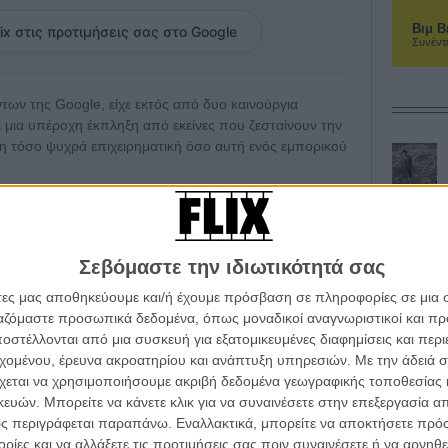
Βιμ Β
ix στις προτιμήσεις σας στο Google
Συνέντ
ων της Google, είχε εκτός από δυο καινούργια
αι μια υπέροχη έκπληξη από εκείνες που ζεσταίνουν την
η τόσο ψυχρά επιχειρηματική όσο αυτή ενός εμπορικού
ι τις δυνατότητες της κάμερας των καινούργιων
 από τον Τέρενς Μάλικ. Και το οποίο στα λίγα λεπτά
όμορφο που σε πείθει όχι μόνο για την ομορφιά και την
Σεβόμαστε την ιδιωτικότητά σας
τι μάλλον θες να αποκτήσεις αυτό το τηλέφωνο που
άτες μας αποθηκεύουμε και/ή έχουμε πρόσβαση σε πληροφορίες σε μια
ργαζόμαστε προσωπικά δεδομένα, όπως μοναδικοί αναγνωριστικοί και 
ση, σκηνοθετημένη από τον Ρίτσαρντ Λινκλέιτερ
στέλλονται από μια συσκευή για εξατομικευμένες διαφημίσεις και περ
α τα βλέπεις όλα σινεμά...
εχομένου, έρευνα ακροατηρίου και ανάπτυξη υπηρεσιών.
Με την άδειά σα
κινηματογραφική εβδομάδα
χεται να χρησιμοποιήσουμε ακριβή δεδομένα γεωγραφικής τοποθεσίας 
 τον τρόπο του flix
ών. Μπορείτε να κάνετε κλικ για να συναινέσετε στην επεξεργασία απ
ς περιγράφεται παραπάνω. Εναλλακτικά, μπορείτε να αποκτήσετε πρό
ίες και να αλλάξετε τις προτιμήσεις σας πριν συναινέσετε ή να αρνηθεί