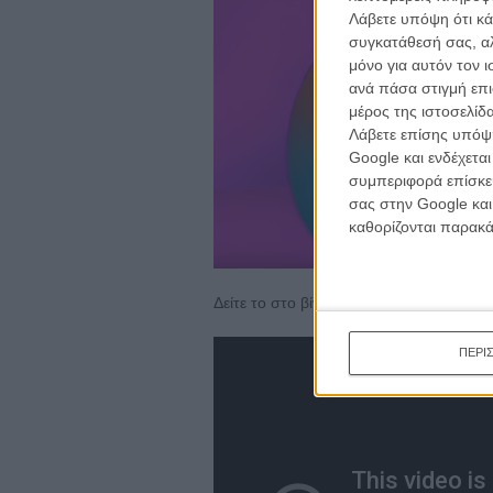
το
ne
Λάβετε υπόψη ότι κά
συγκατάθεσή σας, αλ
κινημα
μόνο για αυτόν τον 
κριτικ
ανά πάσα στιγμή επι
μέρος της ιστοσελίδα
Λάβετε επίσης υπόψη
Google και ενδέχετα
συμπεριφορά επίσκεψ
σας στην Google και
καθορίζονται παρακ
Δείτε το στο βίντεο και ναι, θα σας φτιάξε
ΠΕΡΙ