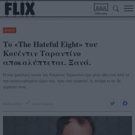
Αίθουσες
BUZZ
Το «The Hateful Eight» του
Κουέντιν Ταραντίνο
αποκαλύπτεται. Ξανά.
Η νέα (μάλλον) ταινία του Κουέντιν Ταραντίνο έχει γίνει ήδη ένα από τα
πιο αναγνωρισμένα έργα του, πριν καν γυριστεί, ή, ακόμα κι αν δε
γυριστεί ποτέ.
04 Απρ 2014
Λήδα Γαλανού