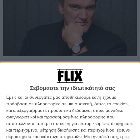
Προσθέστε το Flix στις προτιμήσεις σας στο
Google
Σεβόμαστε την ιδιωτικότητά σας
Εμείς και οι συνεργάτες μας αποθηκεύουμε και/ή έχουμε
πρόσβαση σε πληροφορίες σε μια συσκευή, όπως τα cookies,
Ο Κουέντιν Ταραντίνο είχε ντράβαλα με το «The Hateful Eight».
και επεξεργαζόμαστε προσωπικά δεδομένα, όπως μοναδικοί
Πρώτα έγραψε το σενάριο, μετά αυτό διέρρευσε εξοργίζοντάς τον,
αναγνωριστικοί και προσαρμοσμένες πληροφορίες που
έπειτα ανακοίνωσε ότι θα το εκδώσει σε βιβλίο για να μην πάει
αποστέλλονται από μια συσκευή για εξατομικευμένες διαφημίσεις
χαμένο, αλλά τελικά επέστρεψε στο να το κάνει ταινία γιατί του
και περιεχόμενο, μέτρηση διαφήμισης και περιεχομένου, έρευνα
αρέσει πολύ κι αμέσως ύστερα απ’ αυτό, το σενάριο κυκλοφόρησε
ακροατηρίου και ανάπτυξη υπηρεσιών.
Με την άδειά σας, εμείς
ολόκληρο στο web. Αλλά μια ψυχή που είναι να βγει, ας βγει κι έτσι