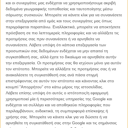
και οι συνεργάτες μας ενδέχεται να χρησιμοποιήσουμε ακριβή
τώρα ο Κουέντιν Ταραντίνο, σε συνεργασία με τον
Film Independent
δεδομένα γεωγραφικής τοποθεσίας και ταυτοποίησης μέσω
και το LACMA, το Μουσείο Τεχνών του Λος Αντζελες, διοργανώνει
σάρωσης συσκευών. Μπορείτε να κάνετε κλικ για να συναινέσετε
μια ανοιχτή θεατρική ανάγνωση του «The Hateful Eight», την
στην επεξεργασία από εμάς και τους συνεργάτες μας όπως
Πέμπτη, 24 Απριλίου: εάν θέλετε να την παρακολουθήσετε από
περιγράφεται παραπάνω. Εναλλακτικά, μπορείτε να αποκτήσετε
κοντά, θα σας κοστίσει ένα εισιτήριο aller-retour για Καλιφόρνια και
πρόσβαση σε πιο λεπτομερείς πληροφορίες και να αλλάξετε τις
200 δολάρια για την είσοδο.
προτιμήσεις σας πριν συναινέσετε ή να αρνηθείτε να
συναινέσετε.
Λάβετε υπόψη ότι κάποια επεξεργασία των
Η ιστορία του «The Hateful Eight» εκτυλίσσεται στο Φαρ Γουεστ και
προσωπικών σας δεδομένων ενδέχεται να μην απαιτεί τη
παρακολουθεί μια ομάδα αταίριαστων ηρώων, ανάμεσά τους δυο
συγκατάθεσή σας, αλλά έχετε το δικαίωμα να αρνηθείτε αυτήν
ανταγωνιστές κυνηγούς κεφαλών, ένα λιποτάκτη αξιωματικό του
την επεξεργασία. Οι προτιμήσεις σας θα ισχύουν μόνο για αυτόν
ομοσπονδιακού στρατού και μια γυναίκα κατάδικο, καθώς
τον ιστότοπο. Μπορείτε να αλλάξετε τις προτιμήσεις σας ή να
εγκλωβίζονται σ’ ένα σαλούν στη μέση του πουθενά όταν η άμαξά
ανακαλέσετε τη συγκατάθεσή σας ανά πάσα στιγμή
τους εκτροχιάζεται και μια χιονοθύελλα απαγορεύει κάθε μετακίνηση.
επιστρέφοντας σε αυτόν τον ιστότοπο και κάνοντας κλικ στο
Ο Κουέντιν Ταραντίνο θα επιλέξει το καστ που θα παρουσιάσει το
κουμπί "Απορρήτου" στο κάτω μέρος της ιστοσελίδας.
σενάριό του και θα σκηνοθετήσει τη δράση στη σκηνή. Τα έσοδα
Λάβετε επίσης υπόψη ότι αυτός ο ιστότοπος/η εφαρμογή
από τη μία και μοναδική βραδιά θα διατεθούν για την ανάπτυξη των
χρησιμοποιεί μία ή περισσότερες υπηρεσίες της Google και
εκδηλώσεων του Film Independent στο LACMA. Κι όσο κι αν
ενδέχεται να συλλέγει και να αποθηκεύει πληροφορίες που
κοροϊδεύουμε τις περιπέτειες του Ταραντίνο με το τελευταίο του
περιλαμβάνουν, ενδεικτικά, τη συμπεριφορά επίσκεψης ή
πόνημα, θα δίναμε τα πάντα για να είμαστε εκεί – ελπίζουμε
χρήσης σας. Μπορείτε να κάνετε κλικ για να δώσετε ή να
τουλάχιστον να δούμε κάποτε το «The Hateful Eight» σε μια οθόνη
αρνηθείτε τη συγκατάθεσή σας στην Google και τις σημάνσεις
της γειτονιάς μας.