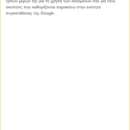
τρίτων μερών της για τη χρήση των δεδομένων σας για τους
σκοπούς που καθορίζονται παρακάτω στην ενότητα
Διαβάστε ακόμα
:
συγκατάθεσης της Google.
Που να σκάσουμε όλοι, ο Κουέντιν Ταραντίνο θα το κάνει το «The
Hateful Eight»!
Tags:
hateful eight,
Κουέντιν Ταραντίνο
ΜΗ ΧΑΣΕΤΕ