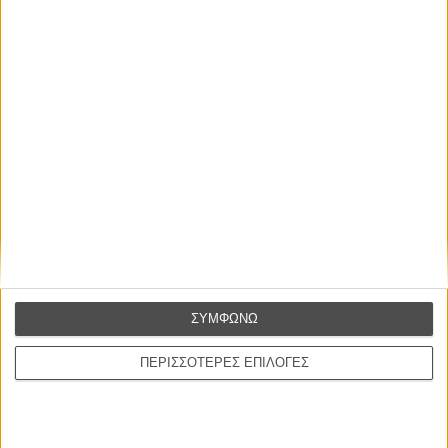
Βιμ Βέντερς
Συνέντευξη
ΝΕΕΣ ΤΑΙΝΙΕΣ
Ο Παραχαράκτης
L’ Affaire Bojarski (The Moneymaker)
του Ζαν-Πολ Σαλομέ
Γνήσιο Αντίγραφο
Certified Copy (Copie Conforme)
του Αμπάς Κιαροστάμι
Ο Κλειδαράς του Ενός Εκατομμυρίου
Le Million
ΣΥΜΦΩΝΩ
του Γκρεγκουάρ Βινιερόν
ΠΕΡΙΣΣΟΤΕΡΕΣ ΕΠΙΛΟΓΕΣ
Αυτό που Ξέρουν οι Γυναίκες
Pour le Plaisir
του Ρεέμ Κερισί