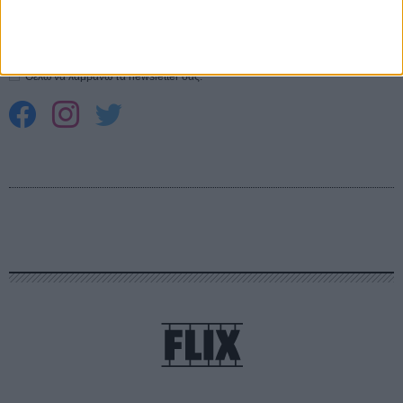
Εγγράψου στο εβδομαδιαίο newsletter μας.
ΕΓΓΡΑΦΗ
Θέλω να λαμβάνω τα newsletter σας.