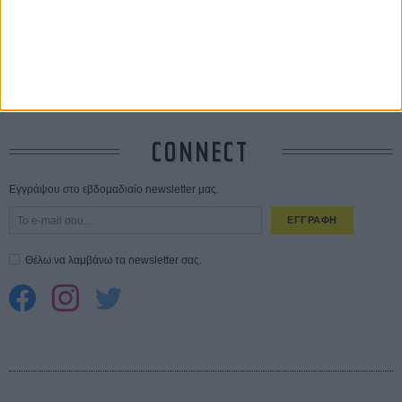
σεξουαλική επίθεση»
30 ΙΟΥΛ
10 καυτές ταινίες (+ 5 δροσερές επανεκδόσεις) για τον Αύγουστο
01
ΑΥΓ
Spider-Man: Καινούργια Μέρα
30 ΜΑΡ
CONNECT
Εγγράψου στο εβδομαδιαίο newsletter μας.
ΕΓΓΡΑΦΗ
Θέλω να λαμβάνω τα newsletter σας.