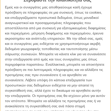
«Πολέμου των Αστρων». Κάτι που προφανώς μια μπάντα σαν τους
The Mountain Goats δεν θα περίμενε ποτέ να συμβεί.
Εμείς και οι συνεργάτες μας αποθηκεύουμε και/ή έχουμε
πρόσβαση σε πληροφορίες σε μια συσκευή, όπως τα cookies,
και επεξεργαζόμαστε προσωπικά δεδομένα, όπως μοναδικοί
αναγνωριστικοί και προσαρμοσμένες πληροφορίες που
αποστέλλονται από μια συσκευή για εξατομικευμένες διαφημίσεις
So
@mountain_goats
and I were joking
και περιεχόμενο, μέτρηση διαφήμισης και περιεχομένου, έρευνα
around, one thing led to another, he recorded
ακροατηρίου και ανάπτυξη υπηρεσιών.
Με την άδειά σας, εμείς
this song and now it’s canon.
και οι συνεργάτες μας ενδέχεται να χρησιμοποιήσουμε ακριβή
δεδομένα γεωγραφικής τοποθεσίας και ταυτοποίησης μέσω
https://t.co/0vCdZTO6iO
σάρωσης συσκευών. Μπορείτε να κάνετε κλικ για να συναινέσετε
στην επεξεργασία από εμάς και τους συνεργάτες μας όπως
περιγράφεται παραπάνω. Εναλλακτικά, μπορείτε να αποκτήσετε
— Rian Johnson (@rianjohnson)
January 30, 2017
πρόσβαση σε πιο λεπτομερείς πληροφορίες και να αλλάξετε τις
προτιμήσεις σας πριν συναινέσετε ή να αρνηθείτε να
συναινέσετε.
Λάβετε υπόψη ότι κάποια επεξεργασία των
προσωπικών σας δεδομένων ενδέχεται να μην απαιτεί τη
my five-year campaign to sell Rian on the
συγκατάθεσή σας, αλλά έχετε το δικαίωμα να αρνηθείτε αυτήν
title "The Ultimate Jedi Who Wastes All the
την επεξεργασία. Οι προτιμήσεις σας θα ισχύουν μόνο για αυτόν
Other Jedi And Eats Their Bones" has come
τον ιστότοπο. Μπορείτε να αλλάξετε τις προτιμήσεις σας ή να
ανακαλέσετε τη συγκατάθεσή σας ανά πάσα στιγμή
up short
https://t.co/fWacvjK5XL