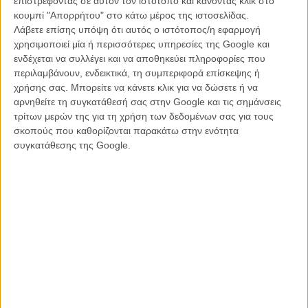
επιστρέφοντας σε αυτόν τον ιστότοπο και κάνοντας κλικ στο
κουμπί "Απορρήτου" στο κάτω μέρος της ιστοσελίδας.
Λάβετε επίσης υπόψη ότι αυτός ο ιστότοπος/η εφαρμογή
— The Mountain Goats (@mountain_goats)
January 27,
χρησιμοποιεί μία ή περισσότερες υπηρεσίες της Google και
2017
ενδέχεται να συλλέγει και να αποθηκεύει πληροφορίες που
περιλαμβάνουν, ενδεικτικά, τη συμπεριφορά επίσκεψης ή
Δείτε ακόμη:
Το όγδοο επεισόδιο του «Star Wars» έχει τίτλο
χρήσης σας. Μπορείτε να κάνετε κλικ για να δώσετε ή να
αρνηθείτε τη συγκατάθεσή σας στην Google και τις σημάνσεις
Λίγο χιούμορ, ακόμη και σκοτεινό δεν έβλαψε ποτέ κανέναν όμως κι
τρίτων μερών της για τη χρήση των δεδομένων σας για τους
απ’ ότι φαίνεται ο Τζόνσον έχει άφθονο, αφού ποστάροντας το
σκοπούς που καθορίζονται παρακάτω στην ενότητα
τραγούδι στο soundcloud έγραψε πως έχει ήδη μετανιώσει που δεν
συγκατάθεσης της Google.
ζήτησε από τον Τζον Νταρνιέλ ιδέες για το στόρι της ταινίας
νωρίτερα.
Τι ακριβώς περιγράφει το τραγούδι; Να μερικοί από τους στίχους
«At the end of all your days, one Jedi waits for you/With the dust of
Jedi bones piled high like parsnips on his plate / All the Jedis from
all the planets/In this putrid universe/Get eaten by this last one and
now it's your turn.» Σας άνοιξε η όρεξη; Ακούστε το ολόκληρο πιο
κάτω.