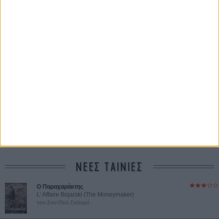
Η επιτυχία είναι υπερτιμημένη. Δεν σε κάνει
καλύτερο, δεν σε πάει πουθενά η επιτυχία. Είναι
απλώς ένα ωραίο, ανεβαστικό, επιφανειακό
συναίσθημα.»
Βιμ Βέντερς
Συνέντευξη
ΝΕΕΣ ΤΑΙΝΙΕΣ
Ο Παραχαράκτης
L’ Affaire Bojarski (The Moneymaker)
του Ζαν-Πολ Σαλομέ