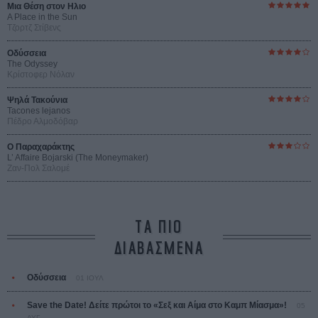
Μια Θέση στον Ηλιο
A Place in the Sun
Τζορτζ Στίβενς
Οδύσσεια
The Odyssey
Κρίστοφερ Νόλαν
Ψηλά Τακούνια
Tacones lejanos
Πέδρο Αλμοδόβαρ
Ο Παραχαράκτης
L’ Affaire Bojarski (The Moneymaker)
Ζαν-Πολ Σαλομέ
ΤΑ ΠΙΟ
ΔΙΑΒΑΣΜΕΝΑ
Οδύσσεια
01 ΙΟΥΛ
Save the Date! Δείτε πρώτοι το «Σεξ και Αίμα στο Καμπ Μίασμα»!
05
ΑΥΓ