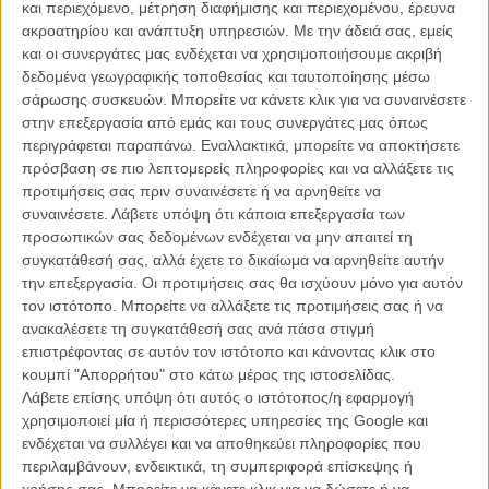
και περιεχόμενο, μέτρηση διαφήμισης και περιεχομένου, έρευνα
ακροατηρίου και ανάπτυξη υπηρεσιών.
Με την άδειά σας, εμείς
και οι συνεργάτες μας ενδέχεται να χρησιμοποιήσουμε ακριβή
δεδομένα γεωγραφικής τοποθεσίας και ταυτοποίησης μέσω
σάρωσης συσκευών. Μπορείτε να κάνετε κλικ για να συναινέσετε
Αφιέρωμα στον Γιάννη Ξανθόπουλο | Πέμπτη 26/9 - Σάββατο
στην επεξεργασία από εμάς και τους συνεργάτες μας όπως
28/9 - Κυριακή 29/9 στην Ταινιοθήκη της Ελλάδος
περιγράφεται παραπάνω. Εναλλακτικά, μπορείτε να αποκτήσετε
πρόσβαση σε πιο λεπτομερείς πληροφορίες και να αλλάξετε τις
Πέμπτη 26
προτιμήσεις σας πριν συναινέσετε ή να αρνηθείτε να
18.00 Μικρού μήκους: Ο Γιώργος από τα Σωτηριάνικα (1978) / Στα
συναινέσετε.
Λάβετε υπόψη ότι κάποια επεξεργασία των
Τουρκοβούνια (1982)
προσωπικών σας δεδομένων ενδέχεται να μην απαιτεί τη
συγκατάθεσή σας, αλλά έχετε το δικαίωμα να αρνηθείτε αυτήν
Σάββατο 28
την επεξεργασία. Οι προτιμήσεις σας θα ισχύουν μόνο για αυτόν
20.00 Καλή Πατρίδα, Σύντροφε (1986). Προηγείται η μικρού μήκους
τον ιστότοπο. Μπορείτε να αλλάξετε τις προτιμήσεις σας ή να
"Ελληνική Κοινότητα Χαϊδελβέργης" (1976).
ανακαλέσετε τη συγκατάθεσή σας ανά πάσα στιγμή
επιστρέφοντας σε αυτόν τον ιστότοπο και κάνοντας κλικ στο
Κυριακή 29
κουμπί "Απορρήτου" στο κάτω μέρος της ιστοσελίδας.
20.00 Ο Δραπέτης (1991)
Λάβετε επίσης υπόψη ότι αυτός ο ιστότοπος/η εφαρμογή
22.00 Παρασκήνιο Διαδρομές - Παύλος Ζάννας (1988) /
χρησιμοποιεί μία ή περισσότερες υπηρεσίες της Google και
Παρασκήνιο Κληρονόμος Πουλιών - Μίλτος Σαχτούρης (2004)
ενδέχεται να συλλέγει και να αποθηκεύει πληροφορίες που
περιλαμβάνουν, ενδεικτικά, τη συμπεριφορά επίσκεψης ή
χρήσης σας. Μπορείτε να κάνετε κλικ για να δώσετε ή να