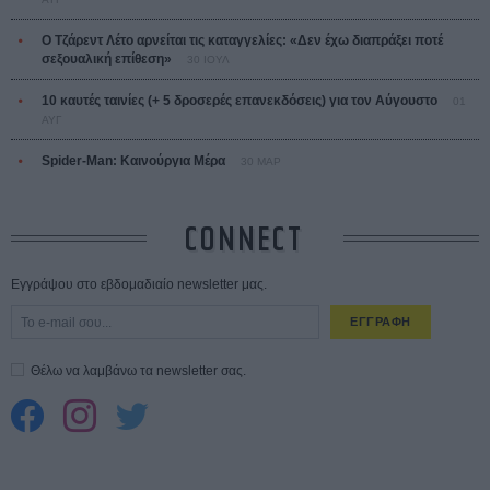
Ο Τζάρεντ Λέτο αρνείται τις καταγγελίες: «Δεν έχω διαπράξει ποτέ
σεξουαλική επίθεση»
30 ΙΟΥΛ
10 καυτές ταινίες (+ 5 δροσερές επανεκδόσεις) για τον Αύγουστο
01
ΑΥΓ
Spider-Man: Καινούργια Μέρα
30 ΜΑΡ
CONNECT
Εγγράψου στο εβδομαδιαίο newsletter μας.
ΕΓΓΡΑΦΗ
Θέλω να λαμβάνω τα newsletter σας.