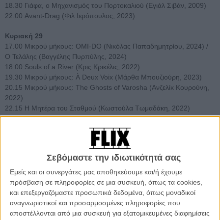
18.30 Γιάφα, ο Μηχανισμός του Πορτοκαλιού (Εγιάλ Σιβάν, 2009)
22.00 Avant-Drag (Φιλ Ιερόπουλος, 2023)
Κυριακή 29
17.00 Μικρού μήκους: OMI-DO (Νικόλας Παπαδημητρίου, 2024) /
Ο Τελάλης (Βαγγέλης Πυρπύλης, 2024)
18.00 Souls of a River (Κρις Κρικέλις, 2022)
19.30 Μικρού μήκους: À Deux Voix (Μάρθα Μπουζιούρη, 2023)
20.15 Μικρού μήκους: The Ghosts of Varosha (Ανζελίκ Κουρούνη,
2022)
22.15 Η Μητέρα του Σταθμού (Κωστούλα Τωμαδάκη, 2022)
Περισσότερες πληροφορίες για την προβολή εδώ
.
Σεβόμαστε την ιδιωτικότητά σας
Εμείς και οι συνεργάτες μας αποθηκεύουμε και/ή έχουμε
πρόσβαση σε πληροφορίες σε μια συσκευή, όπως τα cookies,
και επεξεργαζόμαστε προσωπικά δεδομένα, όπως μοναδικοί
αναγνωριστικοί και προσαρμοσμένες πληροφορίες που
αποστέλλονται από μια συσκευή για εξατομικευμένες διαφημίσεις