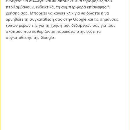
ενδέχεται να συλλέγει και να αποθηκεύει πληροφορίες που
περιλαμβάνουν, ενδεικτικά, τη συμπεριφορά επίσκεψης ή
χρήσης σας. Μπορείτε να κάνετε κλικ για να δώσετε ή να
αρνηθείτε τη συγκατάθεσή σας στην Google και τις σημάνσεις
τρίτων μερών της για τη χρήση των δεδομένων σας για τους
σκοπούς που καθορίζονται παρακάτω στην ενότητα
συγκατάθεσης της Google.
Οπως περιγράφει ο διευθυντής κάστινγκ τής ταινίας, Τζέραλντ
Γουεμπ, η συνεννόηση είχε προχωρήσει στο σημείο του να σταλεί
στο δικηγόρο του Ντόναλντ Τραμπ το συμβόλαιο για τη
συνεργασία: κι εκεί, έπεσε απόλυτη σιωπή. Λίγο καιρό αργότερα, ο
δικηγόρος, Μάικλ Κόεν, απάντησε στην παραγωγή ότι «ο Ντόναλντ
σκέφτεται να θέσει όντως υποψηφιότητα για την προεδρία, οπότε
δώστε μας λίγο χρόνο και θα επικοινωνήσουμε, ίσως αυτή δεν είναι
η πιο κατάλληλη στιγμή να συμμετάσχει στην ταινία». Πιεσμένοι από
χρόνο, οι παραγωγοί προσέφεραν το ρόλο στον Μαρκ Κιούμπαν, ο
οποίος και δέχτηκε, λίγες μόλις μέρες πριν την ανακοίνωση του
Ντόναλντ Τραμπ, ότι θα διεκδικήσει το προεδρικό αξίωμα της
Αμερικής. Χωρίς αναφορά σε καρχαρίες.