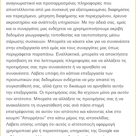
Διαβάστε ακόμη
:
O Ντόναλντ Τραμπ απαγορεύει τους
αναγνωριστικοί και προσαρμοσμένες πληροφορίες που
διαφυλικούς στον αμερικανικό στρατό και το Χόλιγουντ
αποστέλλονται από μια συσκευή για εξατομικευμένες διαφημίσεις
αντιδρά!
και περιεχόμενο, μέτρηση διαφήμισης και περιεχομένου, έρευνα
ακροατηρίου και ανάπτυξη υπηρεσιών.
Με την άδειά σας, εμείς
Συγκεντρώνοντας το καστ για την τρίτη ταινία της σειράς, το
και οι συνεργάτες μας ενδέχεται να χρησιμοποιήσουμε ακριβή
«Sharknado 3: Oh Hell No!», το 2015, δηλαδή δυο χρόνια πριν τις
δεδομένα γεωγραφικής τοποθεσίας και ταυτοποίησης μέσω
αμερικανικές εκλογές, η παραγωγή αναζητούσε κάποιον για να
σάρωσης συσκευών. Μπορείτε να κάνετε κλικ για να συναινέσετε
ενσαρκώσει τον Πρόεδρο των Η.Π.Α. υπό την απειλή καρχαριών.
στην επεξεργασία από εμάς και τους συνεργάτες μας όπως
Αφότου δοκίμασε να κλείσει τη Σάρα Πέιλιν αλλά απέτυχε, πλησίασε
περιγράφεται παραπάνω. Εναλλακτικά, μπορείτε να αποκτήσετε
τον ακόμα επιχειρηματία και μεγιστάνα των ακινήτων Ντόναλντ
πρόσβαση σε πιο λεπτομερείς πληροφορίες και να αλλάξετε τις
Τραμπ, μετά από πρόταση του πρωταγωνιστή Ιαν Ζίρινγκ, που είχε
προτιμήσεις σας πριν συναινέσετε ή να αρνηθείτε να
γνωρίσει τον Τραμπ στο τηλεοπτικό σόου «Celebrity Apprentice».
συναινέσετε.
Λάβετε υπόψη ότι κάποια επεξεργασία των
Ο Ντόναλντ Τραμπ απάντησε ότι πολύ θα το ήθελε κι ότι
προσωπικών σας δεδομένων ενδέχεται να μην απαιτεί τη
«ενθουσιάστηκε με την πρόταση».
συγκατάθεσή σας, αλλά έχετε το δικαίωμα να αρνηθείτε αυτήν
την επεξεργασία. Οι προτιμήσεις σας θα ισχύουν μόνο για αυτόν
Διαβάστε ακόμη
:
Ενας κυκλώνας για το καλοκαίρι. Τρέιλερ για
τον ιστότοπο. Μπορείτε να αλλάξετε τις προτιμήσεις σας ή να
το «Sharknado 4: The 4th Awakens»!
ανακαλέσετε τη συγκατάθεσή σας ανά πάσα στιγμή
επιστρέφοντας σε αυτόν τον ιστότοπο και κάνοντας κλικ στο
κουμπί "Απορρήτου" στο κάτω μέρος της ιστοσελίδας.
Λάβετε επίσης υπόψη ότι αυτός ο ιστότοπος/η εφαρμογή
χρησιμοποιεί μία ή περισσότερες υπηρεσίες της Google και