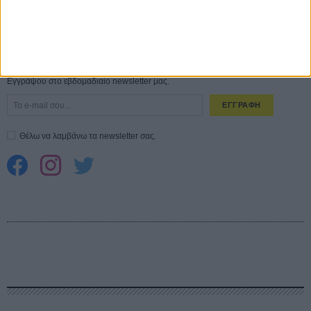
Spider-Man: Καινούργια Μέρα
30 ΜΑΡ
CONNECT
Εγγράψου στο εβδομαδιαίο newsletter μας.
ΕΓΓΡΑΦΗ
Θέλω να λαμβάνω τα newsletter σας.