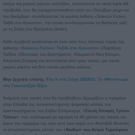
κόσμο και μικρού μήκους εκπλήξεις, απλώνονται σε οκτώ triple bill
προβολές που θα πραγματοποιηθούν από τον Οκτώβριο μέχρι και
τον Δεκέμβριο, συνοδεύοντας τη μεγάλη έκθεση «Science Fiction:
Ταξίδι στο Αγνωστο», την οποία συνδιοργανώνει το Barbican μαζί
με τη Στέγη του Ιδρύματος Ωνάση.
Κάθε προβολή εντάσσεται σε έναν από τους τέσσερις τομείς της
έκθεσης
«Science Fiction: Ταξίδι στο Aγνωστο»
(Παράξενα
Ταξίδια, Οδύσσειες του Διαστήματος, Θαυμαστοί Νέοι Κόσμοι,
Απώτατα Σύνορα) και αποτελείται από τρεις ταινίες: μια ταινία
μικρού μήκους και δύο ταινίες μεγάλου μήκους.
Μην ξεχνάτε επίσης
:
Flix it στη Στέγη S02E01: Το Φθινόπωρο
του Γιασουτζίρο Οζου
Ανάμεσά στις ταινίες που θα προβληθούν ξεχωρίζουν η πρεμιέρα
στην Ελλάδα της αποκατεστημένης ψηφιακής κόπιας του
αριστουργήματος του Στίβεν Σπίλμπεργκ,
«Στενές Επαφές Τρίτου
Τύπου»
, που κυκλοφορεί με αφορμή τα 40 χρόνια της ταινίας και
έκανε την πρεμιέρα της πριν από λίγο καιρό στο Φεστιβάλ Βενετίας,
οι αποκατεστημένες κόπιες του
«Stalker» του Αντρέι Ταρκόφσκι
,