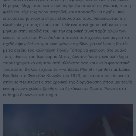
Ντραγκς. Μέχρι που ένα νεαρό αγόρι Ομ αποκτά τις γνώσεις που η
φυλή του είχε έως τώρα στερηθεί, και αποφασίζει να ηγηθεί μιας
επανάστασης ενάντια στους εξουσιαστές τους, διεκδικώντας την
ελευθερία για τους δικούς του. / Με ένα πανίσχυρο ανθρωπιστικό
μήνυμα στην καρδιά του, για την αρμονική συνύπαρξη όλων των
ειδών, το φιλμ του Ρενέ Λαλού αποτελεί ταυτόχρονα ένα μαγευτικό,
σχεδόν ψυχεδελικό τριπ κινουμένων σχεδίων για ενήλικους θεατές,
με τα σχέδια του καλλιτέχνη Ρολάν Τοπόρ να φέρνουν στο μυαλό
τους πίνακες του Ιερώνυμου Μπος, ζωντανεύοντας ένα ολόκληρο
παραληρηματικό σύμπαν από αλλόκοτα όσο και οικεία φανταστικά
πλάσματα. Διόλου τυχαία, το «Fantastic Planet» τιμήθηκε με Ειδικό
Βραβείο στο Φεστιβάλ Καννών του 1973, σε μια από τις εξαιρετικά
σπάνιες περιπτώσεις στα χρονικά της διοργάνωσης όπου μια ταινία
κινουμένων σχεδίων βρέθηκε να διεκδικεί τον Χρυσό Φοίνικα στο
επίσημο διαγωνιστικό τμήμα.