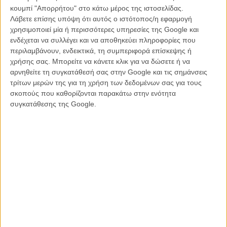
κουμπί "Απορρήτου" στο κάτω μέρος της ιστοσελίδας.
Λάβετε επίσης υπόψη ότι αυτός ο ιστότοπος/η εφαρμογή
χρησιμοποιεί μία ή περισσότερες υπηρεσίες της Google και
ενδέχεται να συλλέγει και να αποθηκεύει πληροφορίες που
περιλαμβάνουν, ενδεικτικά, τη συμπεριφορά επίσκεψης ή
χρήσης σας. Μπορείτε να κάνετε κλικ για να δώσετε ή να
19:00 Ikarie XB 1 του Γίντριχ Πόλακ / 1963, Τσεχοσλοβακία, 88’
αρνηθείτε τη συγκατάθεσή σας στην Google και τις σημάνσεις
τρίτων μερών της για τη χρήση των δεδομένων σας για τους
Το έτος 2163, το διαστημόπλοιο Ikarie XB 1 στέλνεται στον
σκοπούς που καθορίζονται παρακάτω στην ενότητα
μυστηριώδη «Λευκό Πλανήτη» στο Αλφα του Κενταύρου. To ταξίδι
συγκατάθεσης της Google.
διαρκεί 28 μήνες, στη διάρκεια του οποίου οι 40 αστροναύτες του
πληρώματος πρέπει να προσαρμοστούν στις συνθήκες ζωής στο
διάστημα, αλλά και να αντιμετωπίσουν τους κινδύνους που θα
συναντήσουν στη διαδρομή, ανάμεσα στους οποίους ένα
διαστημόπλοιο του 20ού αιώνα που μεταφέρει πυρηνικά όπλα, ένα
φονικό «μαύρο αστέρι» και την ψυχολογική κατάρρευση ενός
μέλους του πληρώματος. / Βασισμένο στο μυθιστόρημα «Το
Μαγγελανικό Σύννεφο» του Στάνισλαβ Λεμ, συγγραφέα του
«Σολάρις» που θα έκανε ταινία ο Αντρέι Ταρκόφσκι το 1972, το φιλμ
του Τσεχοσλοβάκου Γίντριχ Πόλακ, που υπήρξε έμπνευση για το
«2001: Η Οδύσσεια του Διαστήματος» αλλά και τη μετέπειτα ιστορία
της κινηματογραφικής επιστημονικής φαντασίας, υποβάλλει με την