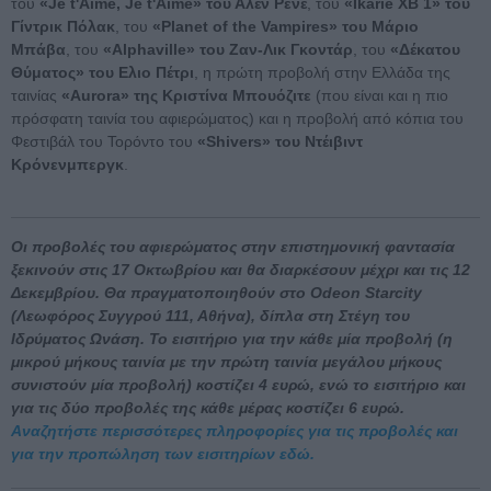
του
«Je t'Aime, Je t'Aime» του Αλέν Ρενέ
, του
«Ikarie XB 1» του
Γίντρικ Πόλακ
, του
«Planet of the Vampires» του Μάριο
Μπάβα
, του
«Alphaville» του Ζαν-Λικ Γκοντάρ
, του
«Δέκατου
Θύματος» του Ελιο Πέτρι
, η πρώτη προβολή στην Ελλάδα της
ταινίας
«Aurora» της Κριστίνα Μπουόζιτε
(που είναι και η πιο
πρόσφατη ταινία του αφιερώματος) και η προβολή από κόπια του
Φεστιβάλ του Τορόντο του
«Shivers» του Ντέιβιντ
Κρόνενμπεργκ
.
Οι προβολές του αφιερώματος στην επιστημονική φαντασία
ξεκινούν στις 17 Οκτωβρίου και θα διαρκέσουν μέχρι και τις 12
Δεκεμβρίου. Θα πραγματοποιηθούν στο Odeon Starcity
(Λεωφόρος Συγγρού 111, Αθήνα), δίπλα στη Στέγη του
Ιδρύματος Ωνάση. Το εισιτήριο για την κάθε μία προβολή (η
μικρού μήκους ταινία με την πρώτη ταινία μεγάλου μήκους
συνιστούν μία προβολή) κοστίζει 4 ευρώ, ενώ το εισιτήριο και
για τις δύο προβολές της κάθε μέρας κοστίζει 6 ευρώ.
Αναζητήστε περισσότερες πληροφορίες για τις προβολές και
για την προπώληση των εισιτηρίων εδώ.