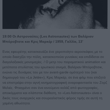
19:00 Οι Αστροναύτες (Les Astronautes) των Βαλέριαν
Μπόροβτσικ και Κρις Μαρκέρ / 1959, Γαλλία, 13’
Eνας εφευρέτης κατασκευάζει ένα χειροποίητο αεροσκάφος με το
οποίο διασχίζει την πόλη, κατασκοπεύει γυναίκες και επιδίδεται σε
διαγαλαξιακές μονομαχίες. / Ο μετρ του πειραματικού animation και
μετέπειτα στυλίστας του ερωτικού σινεμά, Βαλέριαν Μπόροβτσικ,
ενώνει τις δυνάμεις του με τον avant-garde ομότεχνό του (και
δημιουργό του «La Jetée»), Κρις Μαρκέρ, σε ένα φιλμ που επιζητά
να επιστρέψει στην αγνή κινηματογραφική ονειροφαντασία του Ζορζ
Μελιές. Φτιαγμένο σαν ένα κινούμενο κολάζ από φωτογραφίες,
αποκόμματα και σλάπστικ διάθεση, το «Les Astronautes» είναι ο
δικός τους αναρχικός και σουρεαλιστικός φόρος τιμής σε αυτή τη
χαμένη αθωότητα.