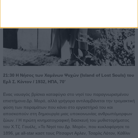
21:30 Η Νήσος των Χαμένων Ψυχών (Island of Lost Souls) του
Ερλ Σ. Κέντον / 1932, HΠΑ, 70’
Eνας ναυαγός βρίσκει καταφύγιο στο νησί του παραγνωρισμένου
επιστήμονα Δρ. Μορό, αλλά γρήγορα αντιλαμβάνεται την τρομακτική
φύση των πειραμάτων που κάνει στο εργαστήριό του και
αποσκοπούν στη δημιουργία μιας υποκοινωνίας ανθρωπόμορφων
ζώων. / H πρώτη κινηματογραφική διασκευή του μυθιστορήματος
του Χ.Τζ. Γουέλς, «Το Νησί του Δρ. Μορό», που κυκλοφόρησε το
1896, με all-star καστ τους Ρίτσαρντ Αρλεν, Τσαρλς Λότον, Κάθλιν