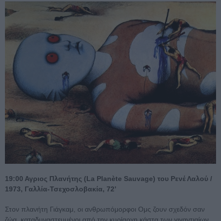
19:00 Αγριος Πλανήτης (La Planète Sauvage) του Ρενέ Λαλού /
1973, Γαλλία-Τσεχοσλοβακία, 72’
Στον πλανήτη Γιάγκαμ, οι ανθρωπόμορφοι Ομς ζουν σχεδόν σαν
ζώα, καταδυναστευμένοι από την κυρίαρχη κάστα των γιγαντιαίων