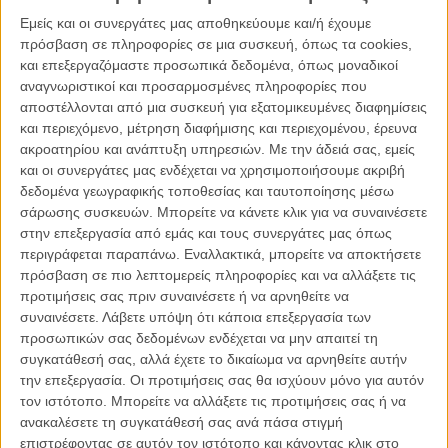
πρωτοπόρου της 7ης τέχνης, Ζορζ Μελιές, αφηγείται την ιστορία
Εμείς και οι συνεργάτες μας αποθηκεύουμε και/ή έχουμε
μιας ομάδας αστρονόμων που ταξιδεύουν προς το φεγγάρι με ένα
πρόσβαση σε πληροφορίες σε μια συσκευή, όπως τα cookies,
διαστημόπλοιο-ρουκέτα. Εκεί θα βρουν τους κατοίκους της Σελήνης
και επεξεργαζόμαστε προσωπικά δεδομένα, όπως μοναδικοί
που ονομάζονται Σελενίτες και θα επιστρέψουν στη Γη φέρνοντας
αναγνωριστικοί και προσαρμοσμένες πληροφορίες που
μαζί τους και έναν αιχμάλωτο. / Μία από τις πρώτες και πιο
αποστέλλονται από μια συσκευή για εξατομικευμένες διαφημίσεις
επιδραστικές ταινίες επιστημονικής φαντασίας στην ιστορία του
και περιεχόμενο, μέτρηση διαφήμισης και περιεχομένου, έρευνα
σινεμά, φημισμένη για τα χειροποίητα ειδικά εφέ της και την κλασική
ακροατηρίου και ανάπτυξη υπηρεσιών.
Με την άδειά σας, εμείς
σκηνή με το διαστημόπλοιο να προσγειώνεται στο μάτι της
και οι συνεργάτες μας ενδέχεται να χρησιμοποιήσουμε ακριβή
Σελήνης. Στο αφιέρωμα, το «Ταξίδι στη Σελήνη» προβάλλεται σε
δεδομένα γεωγραφικής τοποθεσίας και ταυτοποίησης μέσω
έγχρωμη ψηφιακή κόπια, εκδοχή η οποία ανακαλύφθηκε στην
σάρωσης συσκευών. Μπορείτε να κάνετε κλικ για να συναινέσετε
Ταινιοθήκη της Καταλονίας, αποκαταστάθηκε το 2010 και
στην επεξεργασία από εμάς και τους συνεργάτες μας όπως
προβλήθηκε στο Φεστιβάλ Καννών το 2011, ως ένα από τα
περιγράφεται παραπάνω. Εναλλακτικά, μπορείτε να αποκτήσετε
σημαντικότερα κινηματογραφικά γεγονότα της δεκαετίας. Το νέο
πρόσβαση σε πιο λεπτομερείς πληροφορίες και να αλλάξετε τις
πρωτότυπο σάουντρακ υπογράφει ο Τζεφ Μιλς.
προτιμήσεις σας πριν συναινέσετε ή να αρνηθείτε να
συναινέσετε.
Λάβετε υπόψη ότι κάποια επεξεργασία των
προσωπικών σας δεδομένων ενδέχεται να μην απαιτεί τη
συγκατάθεσή σας, αλλά έχετε το δικαίωμα να αρνηθείτε αυτήν
την επεξεργασία. Οι προτιμήσεις σας θα ισχύουν μόνο για αυτόν
τον ιστότοπο. Μπορείτε να αλλάξετε τις προτιμήσεις σας ή να
ανακαλέσετε τη συγκατάθεσή σας ανά πάσα στιγμή
επιστρέφοντας σε αυτόν τον ιστότοπο και κάνοντας κλικ στο