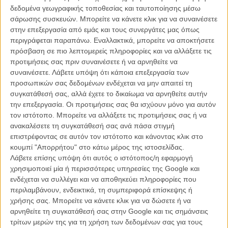
δεδομένα γεωγραφικής τοποθεσίας και ταυτοποίησης μέσω
σάρωσης συσκευών. Μπορείτε να κάνετε κλικ για να συναινέσετε
στην επεξεργασία από εμάς και τους συνεργάτες μας όπως
περιγράφεται παραπάνω. Εναλλακτικά, μπορείτε να αποκτήσετε
πρόσβαση σε πιο λεπτομερείς πληροφορίες και να αλλάξετε τις
προτιμήσεις σας πριν συναινέσετε ή να αρνηθείτε να
συναινέσετε.
Λάβετε υπόψη ότι κάποια επεξεργασία των
προσωπικών σας δεδομένων ενδέχεται να μην απαιτεί τη
συγκατάθεσή σας, αλλά έχετε το δικαίωμα να αρνηθείτε αυτήν
την επεξεργασία. Οι προτιμήσεις σας θα ισχύουν μόνο για αυτόν
τον ιστότοπο. Μπορείτε να αλλάξετε τις προτιμήσεις σας ή να
ανακαλέσετε τη συγκατάθεσή σας ανά πάσα στιγμή
Αυτή την εποχή εργαζόταν στην παραγωγή της πρώτης μεγάλου
επιστρέφοντας σε αυτόν τον ιστότοπο και κάνοντας κλικ στο
μήκους ταινίας της Θέλγιας Πετράκη.
κουμπί "Απορρήτου" στο κάτω μέρος της ιστοσελίδας.
Λάβετε επίσης υπόψη ότι αυτός ο ιστότοπος/η εφαρμογή
Οσοι φίλοι και συνεργάτες επιθυμούν να τον αποχαιρετήσουν, η
χρησιμοποιεί μία ή περισσότερες υπηρεσίες της Google και
κηδεία του θα γίνει την Παρασκευή 5 Δεκεμβρίου στις 12 το
ενδέχεται να συλλέγει και να αποθηκεύει πληροφορίες που
μεσημέρι, στον Αγιο Δημήτριο Δροσιάς.
περιλαμβάνουν, ενδεικτικά, τη συμπεριφορά επίσκεψης ή
χρήσης σας. Μπορείτε να κάνετε κλικ για να δώσετε ή να
«Ο Κώστας μας έφυγε πολύ νωρίς. Τώρα θα μπορεί να μας μιλά
αρνηθείτε τη συγκατάθεσή σας στην Google και τις σημάνσεις
μόνο μέσα από τη μουσική...»
τρίτων μερών της για τη χρήση των δεδομένων σας για τους