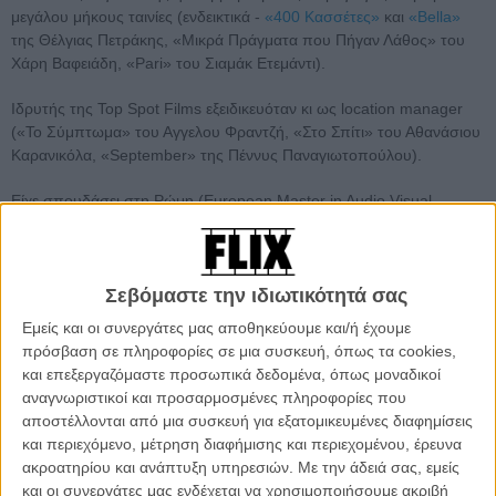
μεγάλου μήκους ταινίες (ενδεικτικά -
«400 Κασσέτες»
και
«Bella»
της Θέλγιας Πετράκης, «Μικρά Πράγματα που Πήγαν Λάθος» του
Χάρη Βαφειάδη, «Pari» του Σιαμάκ Ετεμάντι).
Ιδρυτής της Top Spot Films εξειδικευόταν κι ως location manager
(«Το Σύμπτωμα» του Αγγελου Φραντζή, «Στο Σπίτι» του Αθανάσιου
Καρανικόλα, «September» της Πέννυς Παναγιωτοπούλου).
Είχε σπουδάσει στη Ρώμη (European Master in Audio Visual
Management) και δίδασκε στη SAE ως εισηγητής στο τμήμα Film
Production.
Σεβόμαστε την ιδιωτικότητά σας
Εμείς και οι συνεργάτες μας αποθηκεύουμε και/ή έχουμε
πρόσβαση σε πληροφορίες σε μια συσκευή, όπως τα cookies,
και επεξεργαζόμαστε προσωπικά δεδομένα, όπως μοναδικοί
αναγνωριστικοί και προσαρμοσμένες πληροφορίες που
αποστέλλονται από μια συσκευή για εξατομικευμένες διαφημίσεις
και περιεχόμενο, μέτρηση διαφήμισης και περιεχομένου, έρευνα
ακροατηρίου και ανάπτυξη υπηρεσιών.
Με την άδειά σας, εμείς
και οι συνεργάτες μας ενδέχεται να χρησιμοποιήσουμε ακριβή