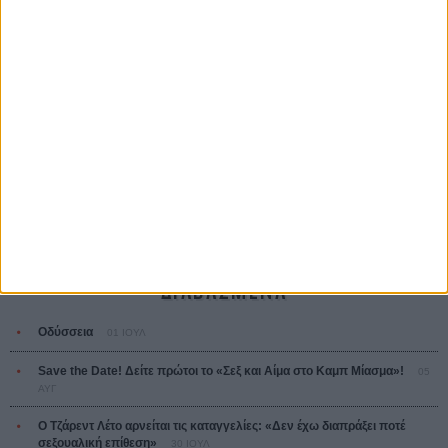
Οδύσσεια
The Odyssey
Κρίστοφερ Νόλαν
Ψηλά Τακούνια
Tacones lejanos
Πέδρο Αλμοδόβαρ
Ο Παραχαράκτης
L’ Affaire Bojarski (The Moneymaker)
Ζαν-Πολ Σαλομέ
ΤΑ ΠΙΟ
ΔΙΑΒΑΣΜΕΝΑ
Οδύσσεια
01 ΙΟΥΛ
Save the Date! Δείτε πρώτοι το «Σεξ και Αίμα στο Καμπ Μίασμα»!
05
ΑΥΓ
Ο Τζάρεντ Λέτο αρνείται τις καταγγελίες: «Δεν έχω διαπράξει ποτέ
σεξουαλική επίθεση»
30 ΙΟΥΛ