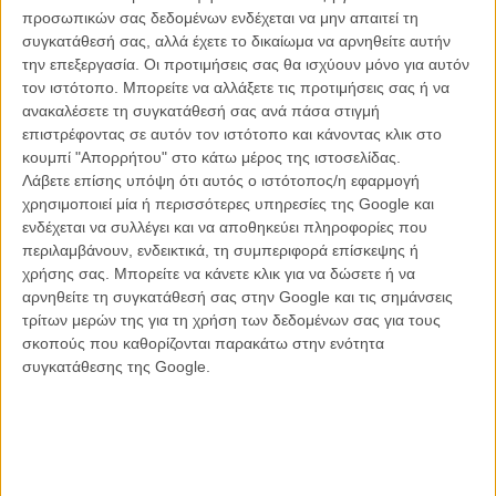
προσωπικών σας δεδομένων ενδέχεται να μην απαιτεί τη
συγκατάθεσή σας, αλλά έχετε το δικαίωμα να αρνηθείτε αυτήν
την επεξεργασία. Οι προτιμήσεις σας θα ισχύουν μόνο για αυτόν
τον ιστότοπο. Μπορείτε να αλλάξετε τις προτιμήσεις σας ή να
ανακαλέσετε τη συγκατάθεσή σας ανά πάσα στιγμή
Οταν όμως η θανατηφόρα, ραγδαία μεταδιδόμενη τρομώδης νόσος
επιστρέφοντας σε αυτόν τον ιστότοπο και κάνοντας κλικ στο
θα προσβάλει τα τα πρόβατα του Κίντι, όλα τα κοπάδια της
κουμπί "Απορρήτου" στο κάτω μέρος της ιστοσελίδας.
κοιλάδας θα πρέπει να θανατωθούν. Τα δυο αδέλφια θα
Λάβετε επίσης υπόψη ότι αυτός ο ιστότοπος/η εφαρμογή
προσπαθήσουν να αντιμετωπίσουν αυτή την προοπτική το καθένα
χρησιμοποιεί μία ή περισσότερες υπηρεσίες της Google και
με τον δικό του τρόπο και στην πορεία θα αναγκαστούν να έρθουν
ενδέχεται να συλλέγει και να αποθηκεύει πληροφορίες που
κοντά, ακόμη και κάτω από τις πιο αντίξοες συνθήκες.
περιλαμβάνουν, ενδεικτικά, τη συμπεριφορά επίσκεψης ή
χρήσης σας. Μπορείτε να κάνετε κλικ για να δώσετε ή να
Το «Rams», όπως και το «Of Horses and Men» του Μπένεντικτ
αρνηθείτε τη συγκατάθεσή σας στην Google και τις σημάνσεις
Ερλινγκσον πριν από δύο χρόνια, δείχνει με έναν ιδιαίτερα γλαφυρό
τρίτων μερών της για τη χρήση των δεδομένων σας για τους
τρόπο τον στενό, ζωντανό δεσμό που οι κάτοικοι αυτής της
σκοπούς που καθορίζονται παρακάτω στην ενότητα
απομονωμένης χωράς μοιράζονται όχι απαραίτητα με τα άλογα ή τα
συγκατάθεσης της Google.
πρόβατά τους, μα με την σκληρή παράξενη φύση που τους
φιλοξενεί. Τον τρόπο που τα στοιχεία της ορίζουν τις ζωές τους και
καθορίζουν τις συμπεριφορές τους.