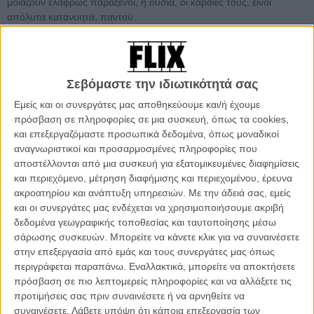
μοιάζουν ελαφρώς παράξενοι, η ουσία, οι καρδιές τους, είναι
απόλυτα κατανοητά, παντού.
Οι δυο πρωταγωνιστές της ταινίας του Γκριμούρ Χακόναρσον είναι
δυο ηλικιωμένα αδέλφια, ο Γκούμι κι ο Κίντι που ζουν σε δυο
διπλανά σπίτια στην ίδια φάρμα σε μια απομακρυσμένη κοιλάδα της
Σεβόμαστε την ιδιωτικότητά σας
Ισλανδίας. Μοιράζονται την ίδια γη και τον ίδιο τρόπο ζωής, αλλά
Εμείς και οι συνεργάτες μας αποθηκεύουμε και/ή έχουμε
δεν έχουν μιλήσει ο ένας στον άλλο εδώ και σαράντα χρόνια. Και οι
πρόσβαση σε πληροφορίες σε μια συσκευή, όπως τα cookies,
δυο τους εκτρέφουν πρόβατα που τα γονίδιά τους κρατούν από μια
και επεξεργαζόμαστε προσωπικά δεδομένα, όπως μοναδικοί
αρχαία ράτσα, κριάρια που βραβεύονται κάθε χρόνο στον τοπικό
αναγνωριστικοί και προσαρμοσμένες πληροφορίες που
διαγωνισμό.
αποστέλλονται από μια συσκευή για εξατομικευμένες διαφημίσεις
To 68o Φεστιβάλ Καννών διεξάγεται από τις 13 έως τις 24
και περιεχόμενο, μέτρηση διαφήμισης και περιεχομένου, έρευνα
Μαΐου. Τo Flix βρίσκεται εκεί για να σας μεταφέρει ζωντανά
ακροατηρίου και ανάπτυξη υπηρεσιών.
Με την άδειά σας, εμείς
όλα όσα συμβαίνουν, τη στιγμή που συμβαίνουν στο ειδικό
και οι συνεργάτες μας ενδέχεται να χρησιμοποιήσουμε ακριβή
τμήμα του Flix που ανανεώνεται συνεχώς.
δεδομένα γεωγραφικής τοποθεσίας και ταυτοποίησης μέσω
σάρωσης συσκευών. Μπορείτε να κάνετε κλικ για να συναινέσετε
στην επεξεργασία από εμάς και τους συνεργάτες μας όπως
περιγράφεται παραπάνω. Εναλλακτικά, μπορείτε να αποκτήσετε
πρόσβαση σε πιο λεπτομερείς πληροφορίες και να αλλάξετε τις
προτιμήσεις σας πριν συναινέσετε ή να αρνηθείτε να
συναινέσετε.
Λάβετε υπόψη ότι κάποια επεξεργασία των