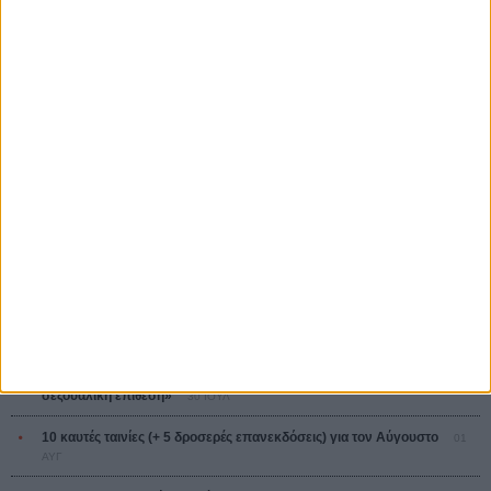
Ψηλά Τακούνια
Tacones lejanos
Πέδρο Αλμοδόβαρ
Ο Παραχαράκτης
L’ Affaire Bojarski (The Moneymaker)
Ζαν-Πολ Σαλομέ
ΤΑ ΠΙΟ
ΔΙΑΒΑΣΜΕΝΑ
Οδύσσεια
01 ΙΟΥΛ
Save the Date! Δείτε πρώτοι το «Σεξ και Αίμα στο Καμπ Μίασμα»!
05
ΑΥΓ
Ο Τζάρεντ Λέτο αρνείται τις καταγγελίες: «Δεν έχω διαπράξει ποτέ
σεξουαλική επίθεση»
30 ΙΟΥΛ
10 καυτές ταινίες (+ 5 δροσερές επανεκδόσεις) για τον Αύγουστο
01
ΑΥΓ