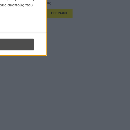
στο εβδομαδιαίο newsletter μας.
 τους σκοπούς που
ΕΓΓΡΑΦΗ
α λαμβάνω τα newsletter σας.