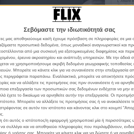
L’ Affaire
Ζαν-Πολ 
Σεβόμαστε την ιδιωτικότητά σας
άτες μας αποθηκεύουμε και/ή έχουμε πρόσβαση σε πληροφορίες σε μια
Οδύσ
ργαζόμαστε προσωπικά δεδομένα, όπως μοναδικοί αναγνωριστικοί και 
στέλλονται από μια συσκευή για εξατομικευμένες διαφημίσεις και περ
α τα βλέπεις όλα σινεμά...
Save
εχομένου, έρευνα ακροατηρίου και ανάπτυξη υπηρεσιών.
Με την άδειά σα
κινηματογραφική εβδομάδα
Καμπ
χεται να χρησιμοποιήσουμε ακριβή δεδομένα γεωγραφικής τοποθεσίας 
 τον τρόπο του flix
ών. Μπορείτε να κάνετε κλικ για να συναινέσετε στην επεξεργασία απ
Ο Τζ
διαπ
ς περιγράφεται παραπάνω. Εναλλακτικά, μπορείτε να αποκτήσετε πρό
ίες και να αλλάξετε τις προτιμήσεις σας πριν συναινέσετε ή να αρνηθεί
10 κ
wsletter
του flix, στο inbox σου
ποια επεξεργασία των προσωπικών σας δεδομένων ενδέχεται να μην απ
τον 
λά έχετε το δικαίωμα να αρνηθείτε αυτήν την επεξεργασία. Οι προτιμήσ
τογραφικές ειδήσεις | νέες ταινίες | πρόγραμμα αιθουσών για όλη την Ελλάδα |
ιστότοπο. Μπορείτε να αλλάξετε τις προτιμήσεις σας ή να ανακαλέσετε
όλα τα χρόνια που νόμιζα ότι απλά ήμουν ένας
Spid
ές | συνεντεύξεις | απόψεις | αφιερώματα | διαγωνισμοί
στρέφοντας σε αυτόν τον ιστότοπο και κάνοντας κλικ στο κουμπί "Απ
ητα» λέει ο ίδιος στο ντοκιμαντέρ του το οποίο έκανε
ς.
στιβάλ του Κάρλοβι Βάρι πριν ξεκινήσει μια
 ότι αυτός ο ιστότοπος/η εφαρμογή χρησιμοποιεί μία ή περισσότερες 
τιβάλ του κόσμου. Αν κι απ όσο μπορούμε να
ι να συλλέγει και να αποθηκεύει πληροφορίες που περιλαμβάνουν, ενδεικ
ΕΓΓΡΑΦΗ
α το δει περισσότερο απ όλα, τουλάχιστον όχι μέσω
ης ή χρήσης σας. Μπορείτε να κάνετε κλικ για να δώσετε ή να αρνηθε