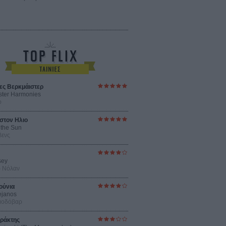
ες Βερκμάιστερ
ster Harmonies
ρ
στον Ηλιο
 the Sun
βενς
sey
ρ Νόλαν
ούνια
ejanos
μοδόβαρ
ράκτης