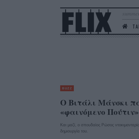
summer
ΤΑ
BUZZ
O Βιτάλι Μάνσκι πα
«φαινόμενο Πούτιν» σ
Και μαζί, ο σπουδαίος Ρώσος ντοκιμαντερίσ
δημιουργία του.