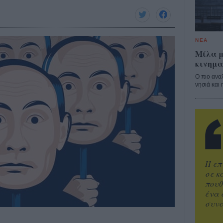
ΝΕΑ
Μίλα μ
κινημα
Ο πιο ανα
νησιά και 
Η επ
σε κ
πουθ
ένα 
συνα