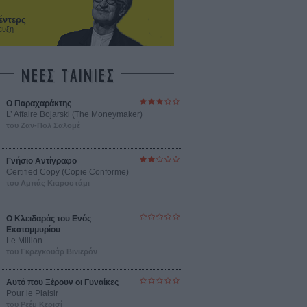
έντερς
ευξη
ΝΕΕΣ ΤΑΙΝΙΕΣ
Ο Παραχαράκτης
L’ Affaire Bojarski (The Moneymaker)
του Ζαν-Πολ Σαλομέ
Γνήσιο Αντίγραφο
Certified Copy (Copie Conforme)
του Αμπάς Κιαροστάμι
Ο Κλειδαράς του Ενός
Εκατομμυρίου
Le Million
του Γκρεγκουάρ Βινιερόν
Αυτό που Ξέρουν οι Γυναίκες
Pour le Plaisir
του Ρεέμ Κερισί