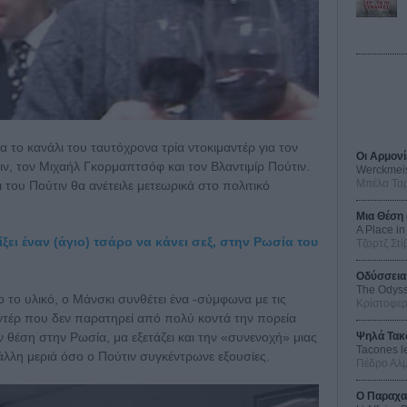
α το κανάλι του ταυτόχρονα τρία ντοκιμαντέρ για τον
Οι Αρμονί
ν, τον Μιχαήλ Γκορμαπτσόφ και τον Βλαντιμίρ Πούτιν.
Werckmei
Μπέλα Τα
 του Πούτιν θα ανέτειλε μετεωρικά στο πολιτικό
Μια Θέση 
A Place in
ξει έναν (άγιο) τσάρο να κάνει σεξ, στην Ρωσία του
Τζορτζ Στί
Οδύσσεια
The Odys
το υλικό, ο Μάνσκι συνθέτει ένα -σύμφωνα με τις
Κρίστοφε
ντέρ που δεν παρατηρεί από πολύ κοντά την πορεία
Ψηλά Τακ
 θέση στην Ρωσία, μα εξετάζει και την «συνενοχή» μιας
Tacones l
λλη μεριά όσο ο Πούτιν συγκέντρωνε εξουσίες.
Πέδρο Αλ
Ο Παραχα