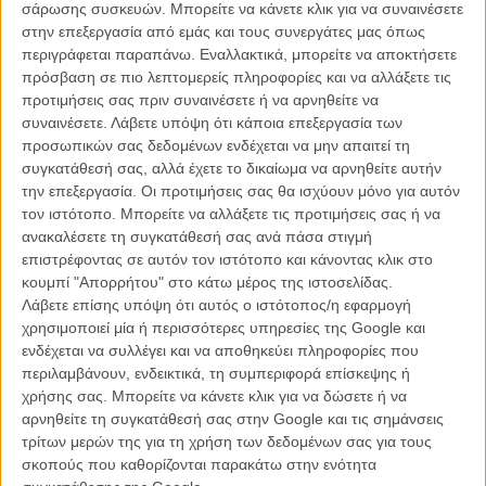
σάρωσης συσκευών. Μπορείτε να κάνετε κλικ για να συναινέσετε
στρουμφάκια και συνδυασμό animation και live action έφτασε
στην επεξεργασία από εμάς και τους συνεργάτες μας όπως
ακριβώς στο ίδιο νούμερο! Υπέροχη ευκαιρία να δούμε στην πορεία,
περιγράφεται παραπάνω. Εναλλακτικά, μπορείτε να αποκτήσετε
σαν πρακτική εφαρμογή, πώς θα κινηθεί η κάθε ταινία, πώς θα
πρόσβαση σε πιο λεπτομερείς πληροφορίες και να αλλάξετε τις
λειτουργήσει το word of mouth και τι είδους κοινό θα επικρατήσει.
προτιμήσεις σας πριν συναινέσετε ή να αρνηθείτε να
συναινέσετε.
Λάβετε υπόψη ότι κάποια επεξεργασία των
Το «
Captain America: The First Avenger
», στη δεύτερη εβδομάδα
προσωπικών σας δεδομένων ενδέχεται να μην απαιτεί τη
του, βρέθηκε αξιοπρεπέστατα στην τρίτη θέση με 24,9 εκ. δολλάρια,
συγκατάθεσή σας, αλλά έχετε το δικαίωμα να αρνηθείτε αυτήν
ο τελευταίος «
Χάρι Πότερ
» καλά κρατεί στην τέταρτη θέση με 21,9
την επεξεργασία. Οι προτιμήσεις σας θα ισχύουν μόνο για αυτόν
εκ. δολλάρια και την πεντάδα κλείνει το «
Crazy, Stupid, Love
» με
τον ιστότοπο. Μπορείτε να αλλάξετε τις προτιμήσεις σας ή να
τον Στιβ Καρέλ και τον Ράιαν Γκόσλινγκ, με 19,3 εκ. δολλάρια.
ανακαλέσετε τη συγκατάθεσή σας ανά πάσα στιγμή
επιστρέφοντας σε αυτόν τον ιστότοπο και κάνοντας κλικ στο
Tags:
smurfs,
στρουμφάκια,
COWBOYS AND ALIENS,
CAPTAIN
κουμπί "Απορρήτου" στο κάτω μέρος της ιστοσελίδας.
AMERICA,
Captain America: the First Avenger,
HARRY POTTER,
Λάβετε επίσης υπόψη ότι αυτός ο ιστότοπος/η εφαρμογή
ΧΑΡΙ ΠΟΤΕΡ,
crazy stupid love
χρησιμοποιεί μία ή περισσότερες υπηρεσίες της Google και
ενδέχεται να συλλέγει και να αποθηκεύει πληροφορίες που
περιλαμβάνουν, ενδεικτικά, τη συμπεριφορά επίσκεψης ή
χρήσης σας. Μπορείτε να κάνετε κλικ για να δώσετε ή να
ΜΗ ΧΑΣΕΤΕ
αρνηθείτε τη συγκατάθεσή σας στην Google και τις σημάνσεις
τρίτων μερών της για τη χρήση των δεδομένων σας για τους
σκοπούς που καθορίζονται παρακάτω στην ενότητα