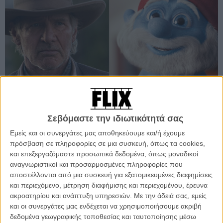
Βρείτε τις διαφορές...
Σεβόμαστε την ιδιωτικότητά σας
Εμείς και οι συνεργάτες μας αποθηκεύουμε και/ή έχουμε
Προσθέστε το Flix στις προτιμήσεις σας στο
πρόσβαση σε πληροφορίες σε μια συσκευή, όπως τα cookies,
Google
και επεξεργαζόμαστε προσωπικά δεδομένα, όπως μοναδικοί
αναγνωριστικοί και προσαρμοσμένες πληροφορίες που
αποστέλλονται από μια συσκευή για εξατομικευμένες διαφημίσεις
Το «
Cowboys & Aliens
» του Τζον Φαβρό, το γουέστερν
και περιεχόμενο, μέτρηση διαφήμισης και περιεχομένου, έρευνα
επιστημονικής φαντασίας (!) με τους «ώριμους» πρωταγωνιστές
ακροατηρίου και ανάπτυξη υπηρεσιών.
Με την άδειά σας, εμείς
Χάρισον Φορντ και Ντάνιελ Κρεγκ, συγκέντρωσε 36,2 εκ. δολλάρια
και οι συνεργάτες μας ενδέχεται να χρησιμοποιήσουμε ακριβή
στην Αμερική στο άνοιγμά του στους κινηματογράφους. Το
δεδομένα γεωγραφικής τοποθεσίας και ταυτοποίησης μέσω
«
Smurfs
», από την άλλη πλευρά, παιδική ταινία με τα γνωστά μπλε