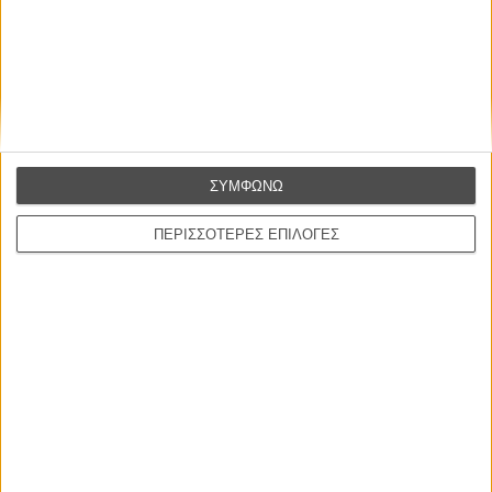
Le Million
του Γκρεγκουάρ Βινιερόν
Αυτό που Ξέρουν οι Γυναίκες
Pour le Plaisir
του Ρεέμ Κερισί
ΣΥΜΦΩΝΩ
ΠΕΡΙΣΣΟΤΕΡΕΣ ΕΠΙΛΟΓΕΣ
Οι Αρμονίες Βερκμάιστερ
Werckmeister Harmonies
Μπέλα Ταρ
Μια Θέση στον Ηλιο
A Place in the Sun
Τζορτζ Στίβενς
Οδύσσεια
The Odyssey
Κρίστοφερ Νόλαν