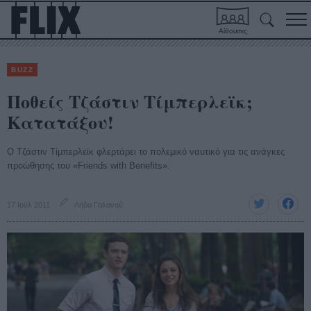
Αίθουσες
BUZZ
Ποθείς Τζάστιν Τίμπερλεϊκ;
Κατατάξου!
Ο Τζάστιν Τίμπερλεϊκ φλερτάρει το πολεμικό ναυτικό για τις ανάγκες
προώθησης του «Friends with Benefits».
17 Ιούλ 2011
Λήδα Γαλανού