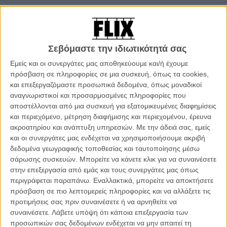
Για να δικαιολογήσει την απόφασή του, ο Τίμπερλεϊκ εξήγησε: «Δε
μου ζητάνε να βγω ραντεβού. Ποτέ. Κι έτσι κολλακεύτηκα.»
Οχι, δε μας έπεισε. Μας έπεισε, όμως, ότι θα κάνει τα πάντα για να
Σεβόμαστε την ιδιωτικότητά σας
προωθήσει την ταινία του – ακόμα και, μήπως, να γίνουν με την
Εμείς και οι συνεργάτες μας αποθηκεύουμε και/ή έχουμε
Πεζοναύτη «Friends with Benefits»;
πρόσβαση σε πληροφορίες σε μια συσκευή, όπως τα cookies,
και επεξεργαζόμαστε προσωπικά δεδομένα, όπως μοναδικοί
Δείτε στο βίντεο την Κέλσι να ζητάει από τον Τζάστιν να τη
αναγνωριστικοί και προσαρμοσμένες πληροφορίες που
συνοδεύσει και πάρτε μαθήματα!
αποστέλλονται από μια συσκευή για εξατομικευμένες διαφημίσεις
και περιεχόμενο, μέτρηση διαφήμισης και περιεχομένου, έρευνα
ακροατηρίου και ανάπτυξη υπηρεσιών.
Με την άδειά σας, εμείς
Tags:
FRIENDS WITH BENEFITS,
justin timberlake,
mila kunis,
και οι συνεργάτες μας ενδέχεται να χρησιμοποιήσουμε ακριβή
Τζάστιν Τίμπερλεϊκ,
μίλα κούνις
δεδομένα γεωγραφικής τοποθεσίας και ταυτοποίησης μέσω
σάρωσης συσκευών. Μπορείτε να κάνετε κλικ για να συναινέσετε
στην επεξεργασία από εμάς και τους συνεργάτες μας όπως
περιγράφεται παραπάνω. Εναλλακτικά, μπορείτε να αποκτήσετε
πρόσβαση σε πιο λεπτομερείς πληροφορίες και να αλλάξετε τις
προτιμήσεις σας πριν συναινέσετε ή να αρνηθείτε να
συναινέσετε.
Λάβετε υπόψη ότι κάποια επεξεργασία των
προσωπικών σας δεδομένων ενδέχεται να μην απαιτεί τη