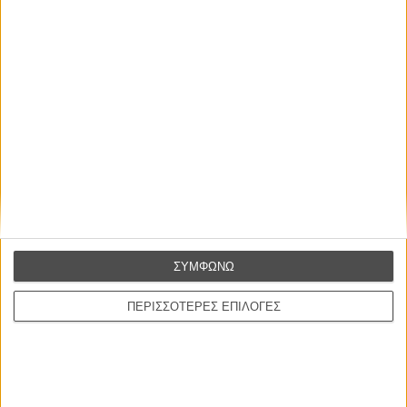
Ζαν-Πολ Σαλομέ
ΤΑ ΠΙΟ
ΔΙΑΒΑΣΜΕΝΑ
Οδύσσεια
01 ΙΟΥΛ
Save the Date! Δείτε πρώτοι το «Σεξ και Αίμα στο Καμπ Μίασμα»!
05
ΑΥΓ
Ο Τζάρεντ Λέτο αρνείται τις καταγγελίες: «Δεν έχω διαπράξει ποτέ
σεξουαλική επίθεση»
30 ΙΟΥΛ
ΣΥΜΦΩΝΩ
10 καυτές ταινίες (+ 5 δροσερές επανεκδόσεις) για τον Αύγουστο
01
ΑΥΓ
ΠΕΡΙΣΣΟΤΕΡΕΣ ΕΠΙΛΟΓΕΣ
Spider-Man: Καινούργια Μέρα
30 ΜΑΡ
CONNECT