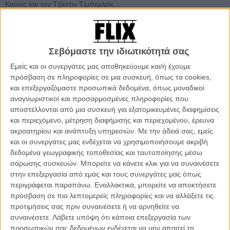
Κούνις και τον Τζάστιν Τίμπερλεϊκ.
Οι δυο τους ,προκειμένου να προωθήσουν το «Friends with
Benefits», γύρισαν το παρακάτω απολαυστικό κλιπ, προκειμένου να
στηλιτεύσουν την πρακτική του facebook να μην επιτρέπει στα μέλη
Σεβόμαστε την ιδιωτικότητά σας
του να επιλέγουν ως relationship status εκτος από τις ήδη
Εμείς και οι συνεργάτες μας αποθηκεύουμε και/ή έχουμε
υπάρχουσες επιλογές κι αυτή του «friends with benefits».
πρόσβαση σε πληροφορίες σε μια συσκευή, όπως τα cookies,
και επεξεργαζόμαστε προσωπικά δεδομένα, όπως μοναδικοί
Θέλοντας να αλλάξουν το κατεστημένο σας καλούν να «δωρίσετε το
αναγνωριστικοί και προσαρμοσμένες πληροφορίες που
status σας» στον σκοπό τους. Απ ότι φαίνεται στο τέλος του βίντεο,
αποστέλλονται από μια συσκευή για εξατομικευμένες διαφημίσεις
είναι διατεθειμένοι να κάνουν τα πάντα προκειμένου να σας
και περιεχόμενο, μέτρηση διαφήμισης και περιεχομένου, έρευνα
πείσουν.
ακροατηρίου και ανάπτυξη υπηρεσιών.
Με την άδειά σας, εμείς
και οι συνεργάτες μας ενδέχεται να χρησιμοποιήσουμε ακριβή
δεδομένα γεωγραφικής τοποθεσίας και ταυτοποίησης μέσω
Tags:
μίλα κούνις,
Τζάστιν Τίμπερλεϊκ,
Γουίλ Γκλούκ
σάρωσης συσκευών. Μπορείτε να κάνετε κλικ για να συναινέσετε
στην επεξεργασία από εμάς και τους συνεργάτες μας όπως
περιγράφεται παραπάνω. Εναλλακτικά, μπορείτε να αποκτήσετε
πρόσβαση σε πιο λεπτομερείς πληροφορίες και να αλλάξετε τις
προτιμήσεις σας πριν συναινέσετε ή να αρνηθείτε να
συναινέσετε.
Λάβετε υπόψη ότι κάποια επεξεργασία των
προσωπικών σας δεδομένων ενδέχεται να μην απαιτεί τη