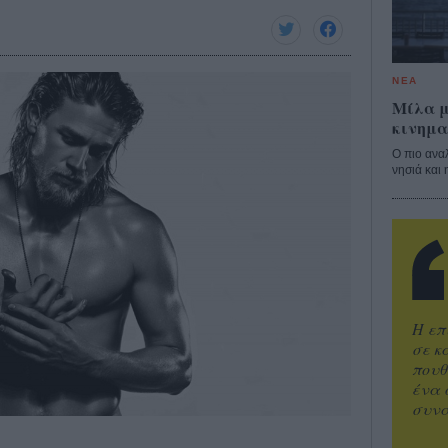
ΝΕΑ
Μίλα μ
κινημα
Ο πιο ανα
νησιά και 
Η επ
σε κ
πουθ
ένα 
συνα