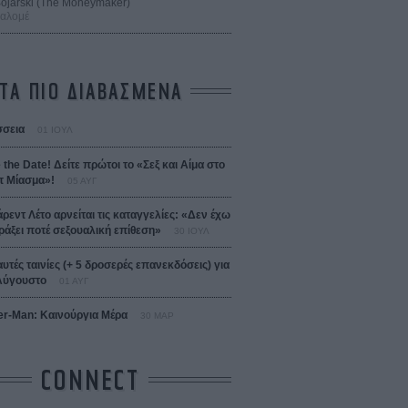
 Bojarski (The Moneymaker)
Σαλομέ
ΤΑ ΠΙΟ ΔΙΑΒΑΣΜΕΝΑ
σεια
01 ΙΟΥΛ
 the Date! Δείτε πρώτοι το «Σεξ και Αίμα στο
 Μίασμα»!
05 ΑΥΓ
άρεντ Λέτο αρνείται τις καταγγελίες: «Δεν έχω
ράξει ποτέ σεξουαλική επίθεση»
30 ΙΟΥΛ
αυτές ταινίες (+ 5 δροσερές επανεκδόσεις) για
Αύγουστο
01 ΑΥΓ
er-Man: Καινούργια Μέρα
30 ΜΑΡ
CONNECT