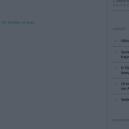
L’ Affaire
Ζαν-Πολ 
,
50 shades of grey
Οδύσ
Save
Καμπ
Ο Τζ
διαπ
10 κ
τον 
Spid