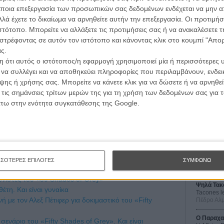
 Χάναμ εγκατέλειψε το πλοίο. Η επίσημη ανακοίνωση
ποια επεξεργασία των προσωπικών σας δεδομένων ενδέχεται να μην απ
υ «Fifty Shades of Grey» και ο Τσάρλι Χάναμ
λά έχετε το δικαίωμα να αρνηθείτε αυτήν την επεξεργασία. Οι προτιμήσ
νας καινούριος πρωταγωνιστής δεδομένου του όγκου
ιστότοπο. Μπορείτε να αλλάξετε τις προτιμήσεις σας ή να ανακαλέσετε
πιτρέπει να προετοιμαστεί ικανοποιητικά για τον ρόλο
στρέφοντας σε αυτόν τον ιστότοπο και κάνοντας κλικ στο κουμπί "Απ
ς.
 ότι αυτός ο ιστότοπος/η εφαρμογή χρησιμοποιεί μία ή περισσότερες 
ια να συγκαλύψει την αλήθεια που κρύβεται πίσω της,
ι να συλλέγει και να αποθηκεύει πληροφορίες που περιλαμβάνουν, ενδεικ
ο Χάναμ και οι παραγωγοί του «Fifty Shades of Grey»
ης ή χρήσης σας. Μπορείτε να κάνετε κλικ για να δώσετε ή να αρνηθε
δους.
Οι Αρμονί
 τις σημάνσεις τρίτων μερών της για τη χρήση των δεδομένων σας για
Werckmei
Μπέλα Τα
άτω στην ενότητα συγκατάθεσης της Google.
 πει όχι, θα έχουν ενδιαφέρον να ακουστούν κάποια
α αργήσει), αλλά αν μπορούμε να διακινδυνεύσουμε μια
Μια Θέση 
A Place in
νε να πει τελικά όχι, λίγο πριν ξεκινήσουν τα γυρίσματα,
Τζορτζ Στί
λους το σενάριο. Ή ακόμη χειρότερα, το βιβλίο...
Οδύσσεια
The Odys
ΣΣΟΤΕΡΕΣ ΕΠΙΛΟΓΕΣ
ΣΥΜΦΩΝΩ
Κρίστοφε
γωνιστές του «50 Shades of Grey»
Ψηλά Τακ
έτη. Και είναι γυναίκα
Tacones l
 με τον Αλεξ Πέτιφερ για δοκιμαστικό του «Fifty
Πέδρο Αλ
Ο Παραχα
σενάριο του «Fifty Shades of Grey». Και είναι