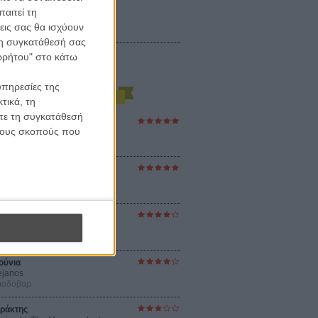
αιτεί τη
εις σας θα ισχύουν
 τη συγκατάθεσή σας
ορρήτου" στο κάτω
υπηρεσίες της
τικά, τη
ίτε τη συγκατάθεσή
ες Βερκμάιστερ
 τους σκοπούς που
ster Harmonies
ρ
στον Ηλιο
 the Sun
βενς
sey
ρ Νόλαν
ούνια
ejanos
μοδόβαρ
ράκτης