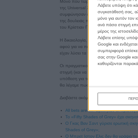
Μόνο που τώρα, όλα αλλάζουν, καθώς ο
Λάβετε υπόψη ότι κά
της Universal λέει ότι «οι παραγωγοί το
συγκατάθεσή σας, αλ
συμφώνησαν ότι θα πρέπει να βρεθεί έ
μόνο για αυτόν τον 
της δουλειάς που έχει και που δεν του ε
ανά πάσα στιγμή επι
του Κρίστιαν Γκρέι».
μέρος της ιστοσελίδα
Λάβετε επίσης υπόψη
Η δικαιολογία, μοιάζει προφανώς λίγη γ
Google και ενδέχετα
αφού για να πάρει τον ρόλο, προφανώς 
συμπεριφορά επίσκεψ
είχαν λύσει τα προβλήματα αυτού του εί
σας στην Google και
καθορίζονται παρακ
Οι πραγματικοί λόγοι που τον έκαναν να
στιγμή (και να είστε σίγουροι ότι δεν θ
υπόθεση για το τι ήταν αυτό που τον έκα
θα λέγαμε πως πολύ απλά, διάβασε επιτέ
Διαβάστε ακόμη:
ΠΕΡΙ
All bets are off: Βρέθηκαν οι πρωτα
To «Fifty Shades of Grey» έχει σκηνοθ
Ο Γκας Βαν Σαντ γύρισε ερωτική σκηνή
Shades of Grey»;
O Μπρετ Ιστον Ελις δεν θα γράψει το 