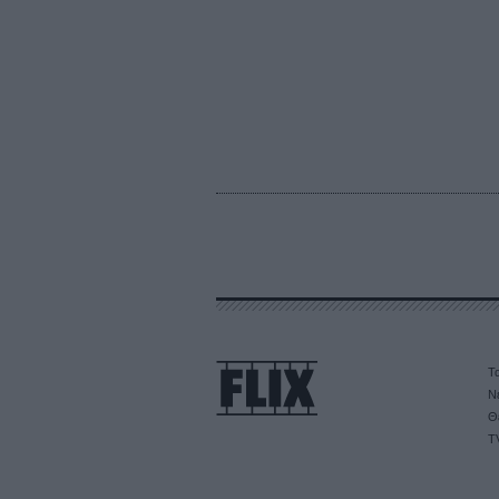
Τα
Ν
Θ
T