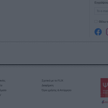
Εγγράψου 
Θέλω ν
ινίες
Σχετικά με το FLIX
έα
Διαφήμιση
έματα
Όροι χρήσης & Απόρρητο
V