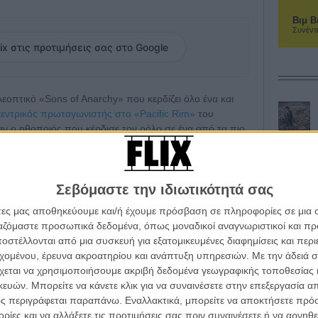
Βιμ Β
Συνέντ
ix στις προτιμήσεις σας στο Google
εοπτικό «Sons of Anarchy» που κερδίζει όλο ένα και
κεντρικός πρωταγωνιστής στο «Pacific Rim»
του
αν ο ηθοποιός που κέρδισε τον ρόλο σε ένα από τα πιο
ζέιμς που έκανε εκατομμύρια γυναίκες στον πλανήτη να
Σεβόμαστε την ιδιωτικότητά σας
οκαίρι είναι ένας γοητευτικός ζάμπλουτος άντρας με
τει ένα συμβόλαιο σεξουαλικής συνενοχής με μια
άτες μας αποθηκεύουμε και/ή έχουμε πρόσβαση σε πληροφορίες σε μια
ργαζόμαστε προσωπικά δεδομένα, όπως μοναδικοί αναγνωριστικοί και 
στέλλονται από μια συσκευή για εξατομικευμένες διαφημίσεις και περ
εται να γίνει εξίσου μεγάλη κινηματογραφική επιτυχία,
εχομένου, έρευνα ακροατηρίου και ανάπτυξη υπηρεσιών.
Με την άδειά σα
άφθονο «τζογάρισμα»
, μέχρι την στιγμή που
χεται να χρησιμοποιήσουμε ακριβή δεδομένα γεωγραφικής τοποθεσίας 
γωνιστών
αλλά και της
Σαμ Τέιλορ Τζόνσον που θα
ών. Μπορείτε να κάνετε κλικ για να συναινέσετε στην επεξεργασία απ
ς περιγράφεται παραπάνω. Εναλλακτικά, μπορείτε να αποκτήσετε πρό
ίες και να αλλάξετε τις προτιμήσεις σας πριν συναινέσετε ή να αρνηθεί