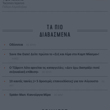
Tacones lejanos
Πέδρο Αλμοδόβαρ
ΤΑ ΠΙΟ
ΔΙΑΒΑΣΜΕΝΑ
Οδύσσεια
01 ΙΟΥΛ
Save the Date! Δείτε πρώτοι το «Σεξ και Αίμα στο Καμπ Μίασμα»!
ΧΘΕΣ
Ο Τζάρεντ Λέτο αρνείται τις καταγγελίες: «Δεν έχω διαπράξει ποτέ
σεξουαλική επίθεση»
30 ΙΟΥΛ
10 καυτές ταινίες (+ 5 δροσερές επανεκδόσεις) για τον Αύγουστο
01
ΑΥΓ
Spider-Man: Καινούργια Μέρα
30 ΜΑΡ