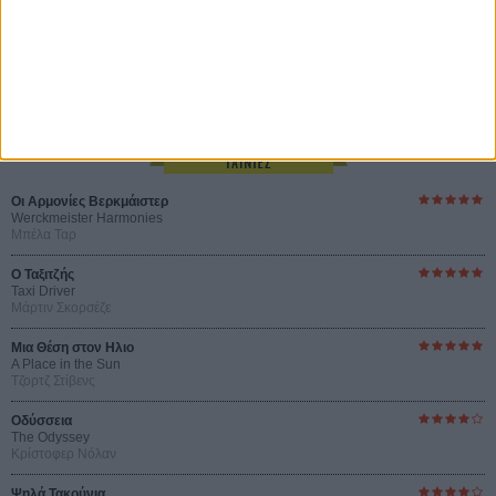
του Ρεμί Μπεζανσόν
Οι Αρμονίες Βερκμάιστερ
Werckmeister Harmonies
Μπέλα Ταρ
O Ταξιτζής
Taxi Driver
Μάρτιν Σκορσέζε
Μια Θέση στον Ηλιο
A Place in the Sun
Τζορτζ Στίβενς
Οδύσσεια
The Odyssey
Κρίστοφερ Νόλαν
Ψηλά Τακούνια