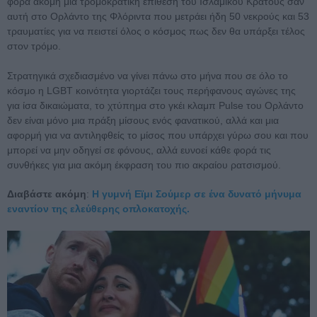
φορά ακόμη μια τρομοκρατική επίθεση του Ισλαμικού Κράτους σαν
αυτή στο Ορλάντο της Φλόριντα που μετράει ήδη 50 νεκρούς και 53
τραυματίες για να πειστεί όλος ο κόσμος πως δεν θα υπάρξει τέλος
στον τρόμο.
Στρατηγικά σχεδιασμένο να γίνει πάνω στο μήνα που σε όλο το
κόσμο η LGBT κοινότητα γιορτάζει τους περήφανους αγώνες της
για ίσα δικαιώματα, το χτύπημα στο γκέι κλαμπ Pulse του Ορλάντο
δεν είναι μόνο μια πράξη μίσους ενός φανατικού, αλλά και μια
αφορμή για να αντιληφθείς το μίσος που υπάρχει γύρω σου και που
μπορεί να μην οδηγεί σε φόνους, αλλά ευνοεί κάθε φορά τις
συνθήκες για μια ακόμη έκφραση του πιο ακραίου ρατσισμού.
Διαβάστε ακόμη
:
Η γυμνή Εϊμι Σούμερ σε ένα δυνατό μήνυμα
εναντίον της ελεύθερης οπλοκατοχής.