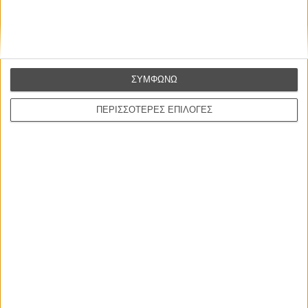
Βιμ Βέντερς
Συνέντευξη
ΣΥΜΦΩΝΩ
ΝΕΕΣ ΤΑΙΝΙΕΣ
ΠΕΡΙΣΣΟΤΕΡΕΣ ΕΠΙΛΟΓΕΣ
Ο Παραχαράκτης
L’ Affaire Bojarski (The Moneymaker)
του Ζαν-Πολ Σαλομέ
Γνήσιο Αντίγραφο
Certified Copy (Copie Conforme)
του Αμπάς Κιαροστάμι
Ο Κλειδαράς του Ενός Εκατομμυρίου
Le Million
του Γκρεγκουάρ Βινιερόν
Αυτό που Ξέρουν οι Γυναίκες
Pour le Plaisir