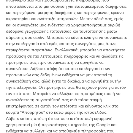
άλλη γραμμή είναι η casting director του Γούντι. Και περιμένεις, και
αποστέλλονται από μια συσκευή για εξατομικευμένες διαφημίσεις
περιμένεις...
και περιεχόμενο, μέτρηση διαφήμισης και περιεχομένου, έρευνα
ακροατηρίου και ανάπτυξη υπηρεσιών.
Με την άδειά σας, εμείς
Σε πρόσφατη συνέντευξή του στο περιοδικό GQ, ο Σπέισι
και οι συνεργάτες μας ενδέχεται να χρησιμοποιήσουμε ακριβή
ομολόγησε ότι έχει παλέψει για πολλές συνεργασίες, έχει επιτύχει
δεδομένα γεωγραφικής τοποθεσίας και ταυτοποίησης μέσω
κάποιες από αυτές, αλλά δεν έχει ούτε πλησιάσει στην πόρτα του
σάρωσης συσκευών. Μπορείτε να κάνετε κλικ για να συναινέσετε
Αλεν. Κάτι που τον καταθλίβει, γιατί ο ίδιος πεθαίνει για μία
στην επεξεργασία από εμάς και τους συνεργάτες μας όπως
συνεργασία μαζί του.
περιγράφεται παραπάνω. Εναλλακτικά, μπορείτε να αποκτήσετε
πρόσβαση σε πιο λεπτομερείς πληροφορίες και να αλλάξετε τις
Εξαντλώντας κάθε άλλο μέσο, αποφάσισε να γίνει δημιουργικός:
προτιμήσεις σας πριν συναινέσετε ή να αρνηθείτε να
έστειλε στον Γούντι Αλεν μία δώρο-συνδρομή στο Netflix με το
συναινέσετε.
Λάβετε υπόψη ότι κάποια επεξεργασία των
σημείωμα που παρότρυνε τον σκηνοθέτη να ρίξει μια ματιά στο
προσωπικών σας δεδομένων ενδέχεται να μην απαιτεί τη
«House of Cards».
συγκατάθεσή σας, αλλά έχετε το δικαίωμα να αρνηθείτε αυτήν
την επεξεργασία. Οι προτιμήσεις σας θα ισχύουν μόνο για αυτόν
τον ιστότοπο. Μπορείτε να αλλάξετε τις προτιμήσεις σας ή να
ανακαλέσετε τη συγκατάθεσή σας ανά πάσα στιγμή
«Του έγραψα ένα γράμμα και του συστήθηκα. Παρουσιάσα από την
επιστρέφοντας σε αυτόν τον ιστότοπο και κάνοντας κλικ στο
αρχή τον εαυτό μου ως ηθοποιό, σαν κάποιον που δεν έχει ιδέα
κουμπί "Απορρήτου" στο κάτω μέρος της ιστοσελίδας.
ποιος είναι. Και του εξήγησα ότι του στέλνω την Netflix συνδρομή
Λάβετε επίσης υπόψη ότι αυτός ο ιστότοπος/η εφαρμογή
για να δει το ''House of Cards'' ως δείγμα της δουλειάς μου...»
χρησιμοποιεί μία ή περισσότερες υπηρεσίες της Google και
ενδέχεται να συλλέγει και να αποθηκεύει πληροφορίες που
Το αποτέλεσμα; Ο Αλεν ευχαρίστησε τον Σπέισι, είδε τη σειρά και